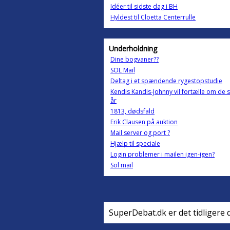
Idéer til sidste dag i BH
Hyldest til Cloetta Centerrulle
Underholdning
Dine bogvaner??
SOL Mail
Deltag i et spændende rygestopstudie
Kendis Kandis-Johnny vil fortælle om de 
år
1813, dødsfald
Erik Clausen på auktion
Mail server og port ?
Hjælp til speciale
Login problemer i mailen igen-igen?
Sol mail
SuperDebat.dk er det tidligere 