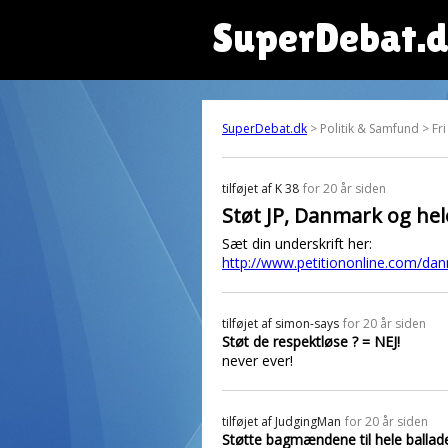
SuperDebat.
SuperDebat.dk
> Politik & Samfund > Fri
tilføjet af
K 38
for 20 år siden
Støt JP, Danmark og hele
Sæt din underskrift her:
http://www.petitiononline.com/dan
tilføjet af
simon-says
for 20 år siden
Støt de respektløse ? = NEJ!
never ever!
tilføjet af
JudgingMan
for 20 år siden
Støtte bagmændene til hele ballad