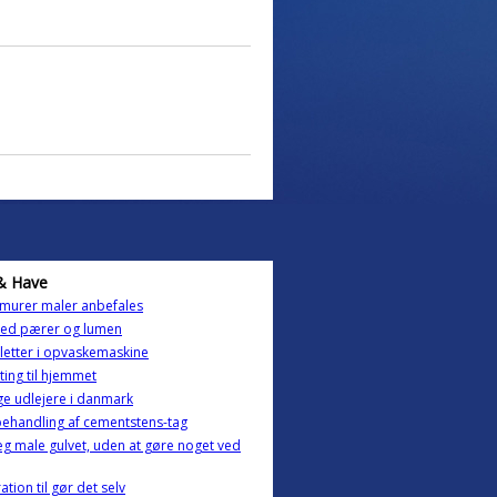
& Have
g murer maler anbefales
led pærer og lumen
letter i opvaskemaskine
ting til hjemmet
ge udlejere i danmark
ehandling af cementstens-tag
eg male gulvet, uden at gøre noget ved
ation til gør det selv