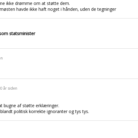
unne ikke drømme om at støtte dem.
møsten havde ikke haft noget i hånden, uden de tegninger
som statsminister
en
20 år siden
t bugne af støtte erklæringer.
blandt politisk korrekte ignoranter og tys tys.