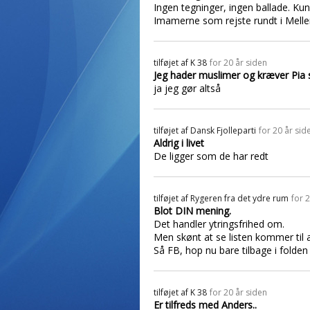
Ingen tegninger, ingen ballade. K
Imamerne som rejste rundt i Melle
tilføjet af
K 38
for 20 år siden
Jeg hader muslimer og kræver Pia 
ja jeg gør altså
tilføjet af
Dansk Fjolleparti
for 20 år sid
Aldrig i livet
De ligger som de har redt
tilføjet af
Rygeren fra det ydre rum
for 
Blot DIN mening.
Det handler ytringsfrihed om.
Men skønt at se listen kommer til a
Så FB, hop nu bare tilbage i folden 
tilføjet af
K 38
for 20 år siden
Er tilfreds med Anders..