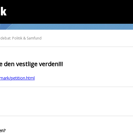
dk
 debat: Politik & Samfund
 den vestlige verden!!!
mark/petition.html
en?