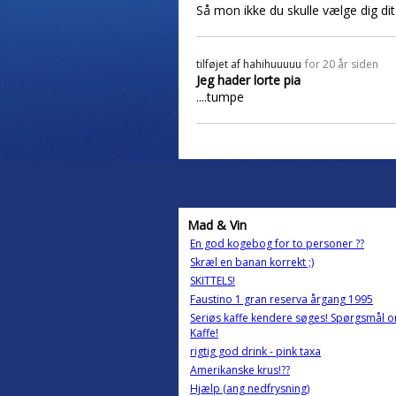
Så mon ikke du skulle vælge dig dit 
tilføjet af
hahihuuuuu
for 20 år siden
Jeg hader lorte pia
....tumpe
Mad & Vin
En god kogebog for to personer ??
Skræl en banan korrekt ;)
SKITTELS!
Faustino 1 gran reserva årgang 1995
Seriøs kaffe kendere søges! Spørgsmål 
Kaffe!
rigtig god drink - pink taxa
Amerikanske krus!??
Hjælp (ang nedfrysning)