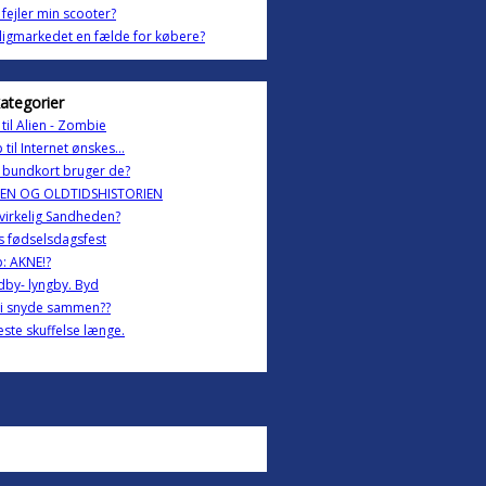
fejler min scooter?
ligmarkedet en fælde for købere?
kategorier
til Alien - Zombie
 til Internet ønskes...
 bundkort bruger de?
LEN OG OLDTIDSHISTORIEN
, virkelig Sandheden?
s fødselsdagsfest
: AKNE!?
by- lyngby. Byd
vi snyde sammen??
este skuffelse længe.