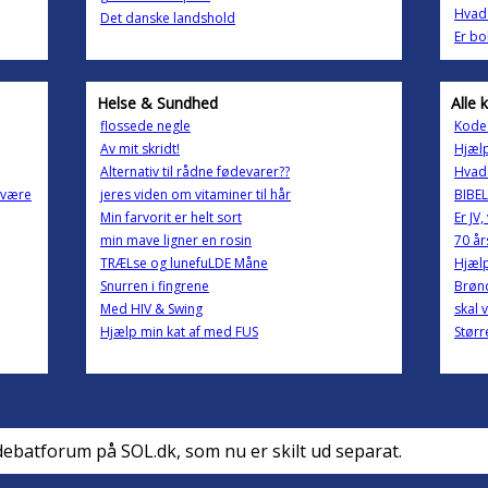
Hvad 
Det danske landshold
Er bo
Helse & Sundhed
Alle 
flossede negle
Kode 
Av mit skridt!
Hjælp
Alternativ til rådne fødevarer??
Hvad
svære
jeres viden om vitaminer til hår
BIBE
Min farvorit er helt sort
Er JV
min mave ligner en rosin
70 år
TRÆLse og lunefuLDE Måne
Hjælp
Snurren i fingrene
Brønd
Med HIV & Swing
skal 
Hjælp min kat af med FUS
Størr
debatforum på SOL.dk, som nu er skilt ud separat.