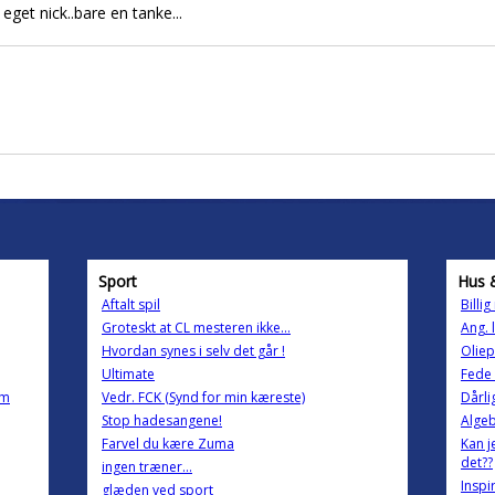
eget nick..bare en tanke...
Sport
Hus 
Aftalt spil
Billi
Groteskt at CL mesteren ikke...
Ang. 
Hvordan synes i selv det går !
Oliep
Ultimate
Fede 
om
Vedr. FCK (Synd for min kæreste)
Dårli
Stop hadesangene!
Algeb
Farvel du kære Zuma
Kan j
det??
ingen træner...
Inspir
glæden ved sport