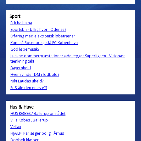
Sport
Fck ha ha ha
Sportsbh - billig hvor i Odense?
Erfaring med elektronisk løbetræner
Kom så Rosenborg, slå FC København
God løbemusik?
Lunkne dommerpræstationer ødelægger Superligaen - Visionær
tænkning tak!
Bayernheld
Hvem vinder DM i fodbold?
Niki Laudas uheld?
Er Ståle den eneste??
Hus & Have
HUS KØBES / Ballerup området
Villa Købes , Ballerup
Velfax
HJÆLP! Par søger bolig i Århus
Dobbelt klæber