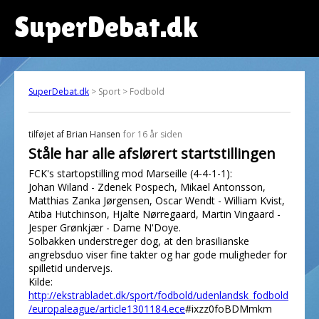
SuperDebat.dk
SuperDebat.dk
> Sport > Fodbold
tilføjet af
Brian Hansen
for 16 år siden
Ståle har alle afslørert startstillingen
FCK's startopstilling mod Marseille (4-4-1-1):
Johan Wiland - Zdenek Pospech, Mikael Antonsson,
Matthias Zanka Jørgensen, Oscar Wendt - William Kvist,
Atiba Hutchinson, Hjalte Nørregaard, Martin Vingaard -
Jesper Grønkjær - Dame N'Doye.
Solbakken understreger dog, at den brasilianske
angrebsduo viser fine takter og har gode muligheder for
spilletid undervejs.
Kilde:
http://ekstrabladet.dk/sport/fodbold/udenlandsk_fodbold
/europaleague/article1301184.ece
#ixzz0foBDMmkm