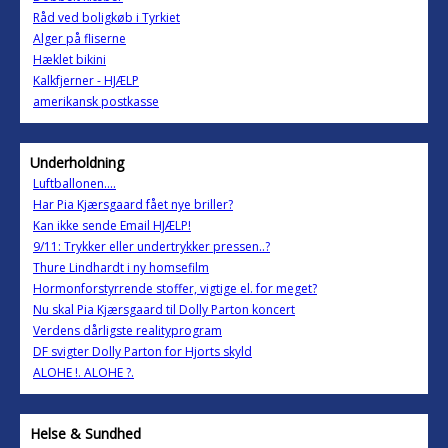
Råd ved boligkøb i Tyrkiet
Alger på fliserne
Hæklet bikini
Kalkfjerner - HJÆLP
amerikansk postkasse
Underholdning
Luftballonen....
Har Pia Kjærsgaard fået nye briller?
Kan ikke sende Email HJÆLP!
9/11: Trykker eller undertrykker pressen..?
Thure Lindhardt i ny homsefilm
Hormonforstyrrende stoffer, vigtige el. for meget?
Nu skal Pia Kjærsgaard til Dolly Parton koncert
Verdens dårligste realityprogram
DF svigter Dolly Parton for Hjorts skyld
ALOHE !. ALOHE ?.
Helse & Sundhed