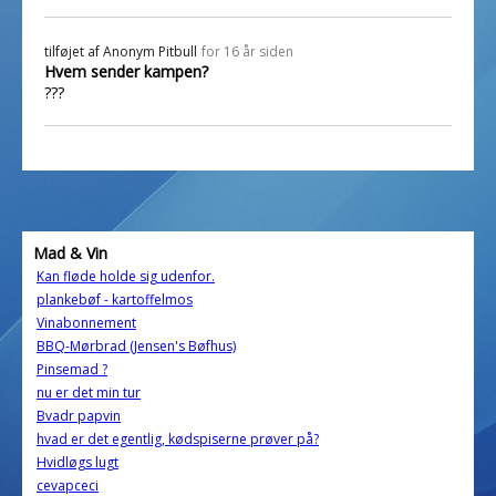
tilføjet af
Anonym Pitbull
for 16 år siden
Hvem sender kampen?
???
Mad & Vin
Kan fløde holde sig udenfor.
plankebøf - kartoffelmos
Vinabonnement
BBQ-Mørbrad (Jensen's Bøfhus)
Pinsemad ?
nu er det min tur
Bvadr papvin
hvad er det egentlig, kødspiserne prøver på?
Hvidløgs lugt
cevapceci