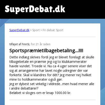
SuperDebat.dk
SuperDebat.dk
> Sport > Fri debat: Sport
tilføjet af
FinnSL
for 21 år siden
Sportspræmietilbagebetaling...!!!!
Dette indlæg skrives fordi jeg er blevet forelagt at skulle
tilbagebetale en præmie jeg og to klubkammerater
havde vundet. Troede vi. Nu ca 4 uger senere viser det
sig at arrangørerne har lavet nogle udregner der var
forkerte. Skal vi klandres for dét? Jeg mener nej hvilket
mine to holdkammerater også gør.
Jeg er dybest set virkelig i vildrede...men hvad mener alle
i andre debattører?
Beløbet vi sloges om er knap 1000.00 kr.