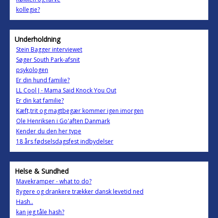
kollegie?
Underholdning
Stein Bagger interviewet
Søger South Park-afsnit
psykologen
Er din hund familie?
LL Cool J - Mama Said Knock You Out
Er din kat familie?
Kæft,trit og magtbegær kommer igen imorgen
Ole Henriksen i Go'aften Danmark
Kender du den her type
18 års fødselsdagsfest indbydelser
Helse & Sundhed
Mavekramper - what to do?
Rygere og drankere trækker dansk levetid ned
Hash..
kan jeg tåle hash?