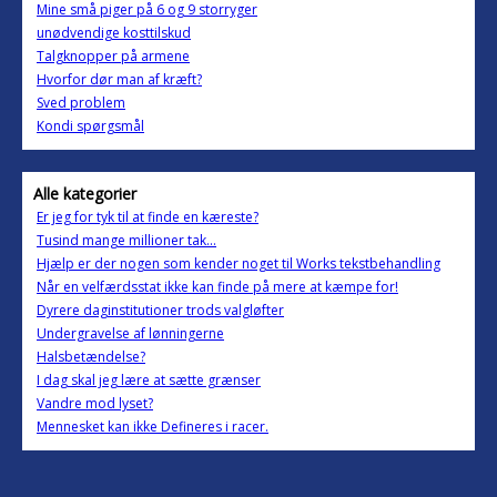
Mine små piger på 6 og 9 storryger
unødvendige kosttilskud
Talgknopper på armene
Hvorfor dør man af kræft?
Sved problem
Kondi spørgsmål
Alle kategorier
Er jeg for tyk til at finde en kæreste?
Tusind mange millioner tak...
Hjælp er der nogen som kender noget til Works tekstbehandling
Når en velfærdsstat ikke kan finde på mere at kæmpe for!
Dyrere daginstitutioner trods valgløfter
Undergravelse af lønningerne
Halsbetændelse?
I dag skal jeg lære at sætte grænser
Vandre mod lyset?
Mennesket kan ikke Defineres i racer.