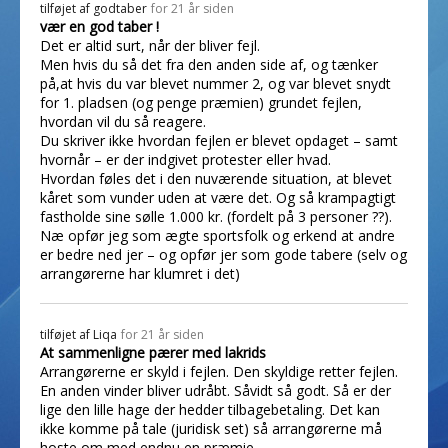
tilføjet af
godtaber
for 21 år siden
vær en god taber !
Det er altid surt, når der bliver fejl.
Men hvis du så det fra den anden side af, og tænker
på,at hvis du var blevet nummer 2, og var blevet snydt
for 1. pladsen (og penge præmien) grundet fejlen,
hvordan vil du så reagere.
Du skriver ikke hvordan fejlen er blevet opdaget – samt
hvornår – er der indgivet protester eller hvad.
Hvordan føles det i den nuværende situation, at blevet
kåret som vunder uden at være det. Og så krampagtigt
fastholde sine sølle 1.000 kr. (fordelt på 3 personer ??).
Næ opfør jeg som ægte sportsfolk og erkend at andre
er bedre ned jer – og opfør jer som gode tabere (selv og
arrangørerne har klumret i det)
tilføjet af
Liqa
for 21 år siden
At sammenligne pærer med lakrids
Arrangørerne er skyld i fejlen. Den skyldige retter fejlen.
En anden vinder bliver udråbt. Såvidt så godt. Så er der
lige den lille hage der hedder tilbagebetaling. Det kan
ikke komme på tale (juridisk set) så arrangørerne må
hoste om med endnu en præmie.