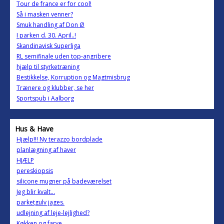
Tour de france er for cool!
Så i masken venner?
Smuk handling af Don Ø
I parken d. 30. April..!
Skandi­navisk Superliga
RL semifinale uden top-angribere
hjælp til styrketræning
Bestikkelse, Korruption og Magtmisbrug
Trænere og klubber, se her
Sportspub i Aalborg
Hus & Have
Hjælp!!! Ny terazzo bordplade
planlægning af haver
HJÆLP
pereskiopsis
silicone mugner på badeværelset
Jeg blir kvalt...
parketgulv jages.
udlejning af leje-lejlighed?
Køkken og farve