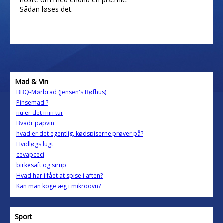
Sådan løses det.
Mad & Vin
BBQ-Mørbrad (Jensen's Bøfhus)
Pinsemad ?
nu er det min tur
Bvadr papvin
hvad er det egentlig, kødspiserne prøver på?
Hvidløgs lugt
cevapceci
birkesaft og sirup
Hvad har i fået at spise i aften?
Kan man koge æg i mikroovn?
Sport