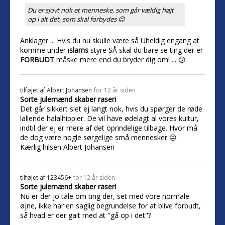
Du er sjovt nok et menneske, som går vældig højt
op i alt det, som skal forbydes 😉
Anklager ... Hvis du nu skulle være så Uheldig engang at
komme under i
slams
styre SÅ skal du bare se ting der er
FORBUDT
måske mere end du bryder dig om! ... 😕
tilføjet af
Albert Johansen
for 12 år siden
Sorte julemænd skaber raseri
Det går sikkert slet ej langt nok, hvis du spørger de røde
lallende halalhippier. De vil have ødelagt al vores kultur,
indtil der ej er mere af det oprindelige tilbage. Hvor må
de dog være nogle sørgelige små mennesker 😖
Kærlig hilsen Albert Johansen
tilføjet af
123456+
for 12 år siden
Sorte julemænd skaber raseri
Nu er der jo tale om ting der, set med vore normale
øjne, ikke har en saglig begrundelse for at blive forbudt,
så hvad er der galt med at "gå op i det"?