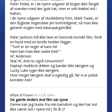
Peter Pedal, er i de nyere udgaver af bogen ikke fanget
af manden med den gule hat, men er selv krøbet ind i
hatten.
I de nyere udgaver af Huckleberry Finn, Mark Twain, er
den flygtede negerslave Jim bortredigeret, så man ikke
generer nogen med slavespørgsmålet.
Peter Jackson må ikke lave en historisk korrekt film, fordi
en hund med en birolle hedder Nigger.
""Sort er en neger al hans tid.
Ham kan man ikke vaske hvid""
HC Andersen.
Skal HC And nu også censureres?
Kaptajn Haddock drikker og bander ikke længere og
Lucky Luke ryger ikke længere.
Hvor meget længere skal vi egentlig gå, før vi er polisk
korrekte nok?
tilføjet af
Putaen
for 12 år siden
De gamle Anders And film var sjove
Denne kan jeg huske fra min barndom og den har vist
ikke været vist i nyere tid ( 30 år )?