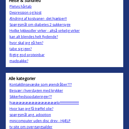
Helse & Sundhed
Pletvis hårtab
Depression og kost
Ændring af kostvaner- det hjælper!!
Spørgsmål om diabetes 2 sukkersyge
Hvilke lykkepiller virker - altså virkelig virker
kan alt blendes helt flydende?
hvor skal jeg gå hen?
tabe sig igen?
Rigtig god proteinbar
madpakke?
Alle kategorier
Kontaktlinsevæske som øjendråber???
Besvær i hverdagen med krykker
Sikkerhedsopdateringer??
hjæææææææææææææælp!!!!!!!!!!!!!!!!!!!!!!
Hvor kan jeg få trøffel olie?
spørgsmål ang. adoption
minicomputer uden disc drev - HJÆLP
tv-site om overgangsalder