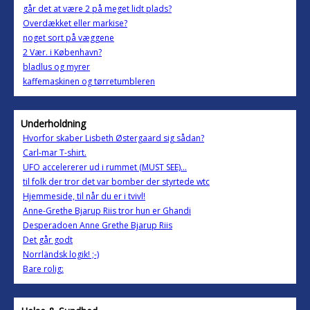
går det at være 2 på meget lidt plads?
Overdækket eller markise?
noget sort på væggene
2 Vær. i København?
bladlus og myrer
kaffemaskinen og tørretumbleren
Underholdning
Hvorfor skaber Lisbeth Østergaard sig sådan?
Carl-mar T-shirt.
UFO accelererer ud i rummet (MUST SEE)...
til folk der tror det var bomber der styrtede wtc
Hjemmeside, til når du er i tvivl!
Anne-Grethe Bjarup Riis tror hun er Ghandi
Desperadoen Anne Grethe Bjarup Riis
Det går godt
Norrländsk logik! ;-)
Bare rolig: