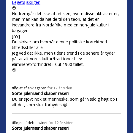
Legetøjskrigen
😃
Nu fremgår det ikke af artiklen, hvem disse aktivister er,
men man kan da hælde til den teori, at det er
indvandrere fra Nordafrika med en non-jule kultur i
bagagen.
[???]
Du skriver om hvornår denne politiske korrekthed
tilfredsstiller alle!
Jeg ved det ikke, men tidens trend i de senere år tyder
på, at alt vores kultur/tratitioner blev
elimineret/forhindret i slut 1900 tallet.
🙁
tilføjet af
anklageren
for 12 år siden
Sorte julemænd skaber raseri
Du er sjovt nok et menneske, som går vældig højt op i
alt det, som skal forbydes 😉
tilføjet af
debatsvinet
for 12 år siden
Sorte julemænd skaber raseri