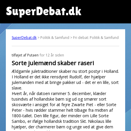
SuperDebat.dk
SuperDebat.dk
> Politik & Samfund > Fri debat: Politik & Samfund
tilføjet af
Putaen
for 12 år siden
Sorte julemænd skaber raseri
Ældgamle juletraditioner skaber nu stort postyr i Holland.
I Holland er det ikke rensdyret Rudolf, der hjælper
julemanden med at bringe pakker ud - det er en lille, sort
slave.
Hvert år, når datoen rammer 5. december, klæder
tusindvis af hollandske børn sig ud og smører sort
skosværte i ansiget for at fejre Zwarte Piet - eller Sorte
Peter - hvis rødder stammer helt tilbage fra midten af
1800-tallet. Den lille figur, der minder om Lille Sorte
Sambo, er ifølge hollandsk tradition Skt. Nikolaus lille
hjælper, der charmerer børn og unge ved at give dem