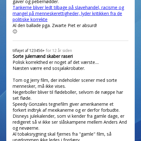
gaver og pebernødder.
Tankerne bliver ledt tilbage på slavehandel, racisme og
mangel på menneskerettigheder, lyder kritikken fra de
politiske korrekte
Al den ballade pga. Zwarte Piet er absurd!
🙂
tilføjet af
123456+
for 12 år siden
Sorte julemænd skaber raseri
Polisk korrekthed er noget af det værste....
Næsten værre end sosjalakrobater.
Tom og Jerry film, der indeholder scener med sorte
mennesker, må ikke vises.
Negerboller bliver til flødeboller, selvom de næppe har
set fløde.
Speedy Gonzales tegnefilm giver amerikanerne et
forkert indtryk af mexikanerne og er derfor forbudte.
Disneys julekalender, som vi kender fra gamle dage, er
redigeret så vi ikke ser slåskampene mellem Anders And
og nevøerne.
Al tobaksrygning skal fjernes fra "gamle" film, så
ungdommen ikke ledes i fordærv.