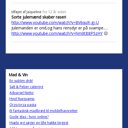
tilføjet af
Jaqueline
for 12 år siden
Sorte julemænd skaber raseri
http://www.youtube.com/watch?v=8V6quR-gj-U
Julemanden er ond,og hans rensdyr er på svampe.....
http://www.youtube.com/watch?v=hm0tB8P5zHY
😖
Mad & Vin
En sublim drik!
Salt & Peber catering
Advarsel Netto
Hvid fluesvamp
Orzo/orza pasta
Et fantastisk madbrød til middelhavsretter
Gode glas - hvor online?
Hjælp jeg søger en lille hakke tingest