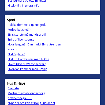
103 burgere på otte minutter
Hjælp til kringe opskrift
Sport
Polske dommere tjente godt!
Fodbolkdt site???
EM's største målmandsprofil
Spild af licenspenge
Hvor langt når Danmark i EM-slutrunden
Kreatin
Skal England?
Skal Bo Hambruger med til OL?
Hvem bliver EM's topscorer?
Hvordan kommer man i gang
Hus & Have
Clematis
Morbærhegnet-Sønderborg
dræbersnegle.......
Nyheder om køb af bolig i udlandet