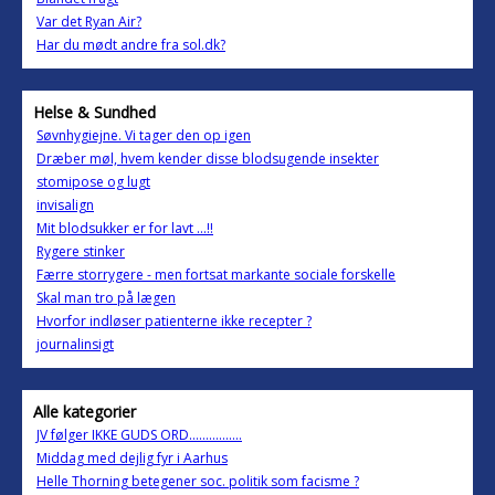
Var det Ryan Air?
Har du mødt andre fra sol.dk?
Helse & Sundhed
Søvnhygiejne. Vi tager den op igen
Dræber møl, hvem kender disse blodsugende insekter
stomipose og lugt
invisalign
Mit blodsukker er for lavt ...!!
Rygere stinker
Færre storrygere - men fortsat markante sociale forskelle
Skal man tro på lægen
Hvorfor indløser patienterne ikke recepter ?
journalinsigt
Alle kategorier
JV følger IKKE GUDS ORD................
Middag med dejlig fyr i Aarhus
Helle Thorning betegener soc. politik som facisme ?