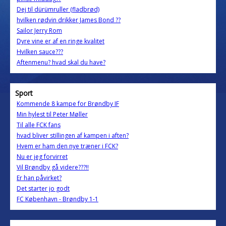
Dej til dürümruller (fladbrød)
hvilken rødvin drikker James Bond ??
Sailor Jerry Rom
Dyre vine er af en ringe kvalitet
Hvilken sauce???
Aftenmenu? hvad skal du have?
Sport
Kommende 8 kampe for Brøndby IF
Min hylest til Peter Møller
Til alle FCK fans
hvad bliver stillingen af kampen i aften?
Hvem er ham den nye træner i FCK?
Nu er jeg forvirret
Vil Brøndby gå videre???!!
Er han påvirket?
Det starter jo godt
FC København - Brøndby 1-1