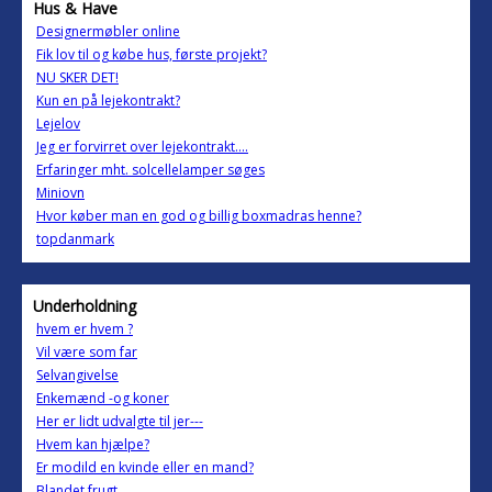
Hus & Have
Designermøbler online
Fik lov til og købe hus, første projekt?
NU SKER DET!
Kun en på lejekontrakt?
Lejelov
Jeg er forvirret over lejekontrakt....
Erfaringer mht. solcellelamper søges
Miniovn
Hvor køber man en god og billig boxmadras henne?
topdanmark
Underholdning
hvem er hvem ?
Vil være som far
Selvangivelse
Enkemænd -og koner
Her er lidt udvalgte til jer---
Hvem kan hjælpe?
Er modild en kvinde eller en mand?
Blandet frugt