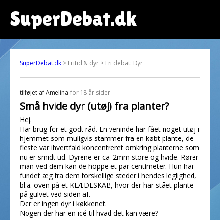
SuperDebat.dk
SuperDebat.dk
> Fritid & dyr > Fri debat: Dyr
tilføjet af
Amelina
for 18 år siden
Små hvide dyr (utøj) fra planter?
Hej.
Har brug for et godt råd. En veninde har fået noget utøj i
hjemmet som muligvis stammer fra en købt plante, de
fleste var ihvertfald koncentreret omkring planterne som
nu er smidt ud. Dyrene er ca. 2mm store og hvide. Rører
man ved dem kan de hoppe et par centimeter. Hun har
fundet æg fra dem forskellige steder i hendes leglighed,
bl.a. oven på et KLÆDESKAB, hvor der har stået plante
på gulvet ved siden af.
Der er ingen dyr i køkkenet.
Nogen der har en idé til hvad det kan være?