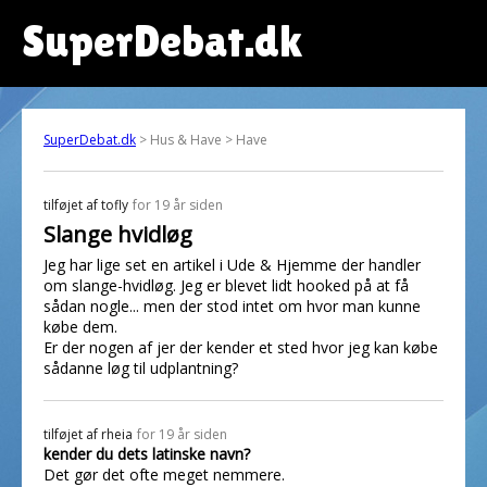
SuperDebat.dk
SuperDebat.dk
> Hus & Have > Have
tilføjet af
tofly
for 19 år siden
Slange hvidløg
Jeg har lige set en artikel i Ude & Hjemme der handler
om slange-hvidløg. Jeg er blevet lidt hooked på at få
sådan nogle... men der stod intet om hvor man kunne
købe dem.
Er der nogen af jer der kender et sted hvor jeg kan købe
sådanne løg til udplantning?
tilføjet af
rheia
for 19 år siden
kender du dets latinske navn?
Det gør det ofte meget nemmere.