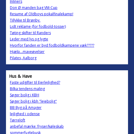
Inliners
Don Ø manden bag VM-Cup
Resume af Oldboys pokalfinalekamp!
Tillykke til Brønby.
Lidt reklame (for fodbold-tosser)
Tøting skifter til Randers
Leder med lys og lygte
Hvorfor fanden er byd fodboldkampene væk?????
Hjælp...maveøvelser
Pilates, Aalborg
Hus & Have
Faste udgifter til Ejerlejlighed?
Bilka tendens maling
Søger bolig i KBH
Søger bolig i kbh "lejebolig"
BB Byg på Amager
lejlighed i odense
Tørreloft
anbefal mærke: fryser/køleskab
sommerfuglebusk