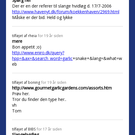
Spørg her
Der er en der referer til slange hvidløg d. 17/7-2006
http://www.havenyt.dk/forum/koekkenhaven/2969.html
Måske er der bid. Held og lykke
tilføjet af
rheia
for 19 år siden
mere
Bon appetit ;o)
http://www.eniro.dk/query?
hpp=&ax=&search_word=garlic
+snake+&lang=&what=w
eb
tilføjet af
boning
for 19 år siden
http://www.gourmetgarlicgardens.com/assorts.htm
Prøv her.
Tror du finder den type her..
vh
Tom
tilføjet af
BIBS
for 17 år siden
Slangehvidløg