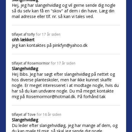
Hej, jeg har slangehvidløg og vil gerne sende dig nogle
så du selv kan få en "skov" af dem i din have. Læg din
mail adresse eller tlf. nr. så kan vi tales ved.
tilføjet af
tofly
for 17 år siden
ohh lækkert
jeg kan kontaktes på pinkfyn@yahoo.dk
tilføjet af
Rosemormor
for 17 år siden
Slangehvidløg
Hej Bibs. Jeg har søgt efter slangehvidløg på nettet og
hos diverse planteskoler, men har ikke kunnet skaffe
nogle. Er meget interesseret i at modtage nogle, hvis du
har så du kan undvære nogle. Du må meget kontakte
mig på Rosemormor@hotmail.dk. På forhånd tak
tilføjet af
Tove
for 16 år siden
Slangehvidløg
Du leder efter slangehvidløg, jeg har mange af dem, og
du kan maile til mig, så skal jeg sende dig nogle