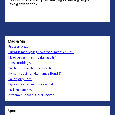
tkd@stofanet.dk
Mad & Vin
Frossen pizza
Opskrift med kylling i ovn med Kartofler... ????
Hvad bruger man muskatnød til?
pinse middag??
Dej til dürümruller (fladbrød)
hvilken rødvin drikker James Bond ??
Sailor Jerry Rom
Dyre vine er af en ringe kvalitet
Hvilken sauce???
Aftenmenu? hvad skal du have?
Sport