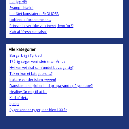
har jeg HIV
Svamp - hjælp!
har fået konstateret SKOLIOSE.
boblende fornemmelse...
Prinsen bliver ikke vaccineret, hvorfor??
Køb af "fresh cut salsa"
Alle kategorier
Borgerkrig i Tyrkiet?
17årig søger veninde(r) nær Århus
Hvilken vej skal samfundet bevæge sig?
Tak er kun et fattigt ord....?
Irakere vender islam ryggen!
Dansk imam i global had propaganda på youtube?!
Healing får mig til at k...
Ked af det..
hjælp
Ryger kender ryger, der blev 100 år