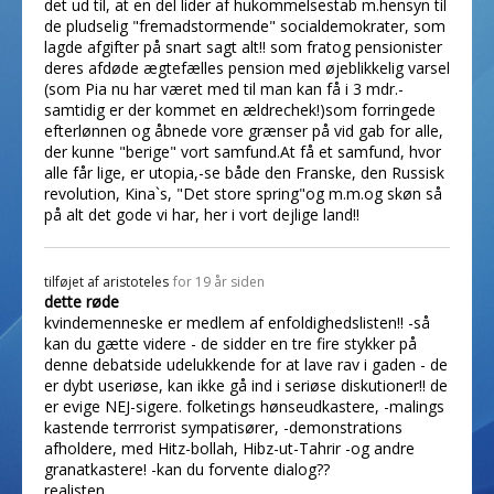
det ud til, at en del lider af hukommelsestab m.hensyn til
de pludselig "fremadstormende" socialdemokrater, som
lagde afgifter på snart sagt alt!! som fratog pensionister
deres afdøde ægtefælles pension med øjeblikkelig varsel
(som Pia nu har været med til man kan få i 3 mdr.-
samtidig er der kommet en ældrechek!)som forringede
efterlønnen og åbnede vore grænser på vid gab for alle,
der kunne "berige" vort samfund.At få et samfund, hvor
alle får lige, er utopia,-se både den Franske, den Russisk
revolution, Kina`s, "Det store spring"og m.m.og skøn så
på alt det gode vi har, her i vort dejlige land!!
tilføjet af
aristoteles
for 19 år siden
dette røde
kvindemenneske er medlem af enfoldighedslisten!! -så
kan du gætte videre - de sidder en tre fire stykker på
denne debatside udelukkende for at lave rav i gaden - de
er dybt useriøse, kan ikke gå ind i seriøse diskutioner!! de
er evige NEJ-sigere. folketings hønseudkastere, -malings
kastende terrrorist sympatisører, -demonstrations
afholdere, med Hitz-bollah, Hibz-ut-Tahrir -og andre
granatkastere! -kan du forvente dialog??
realisten.