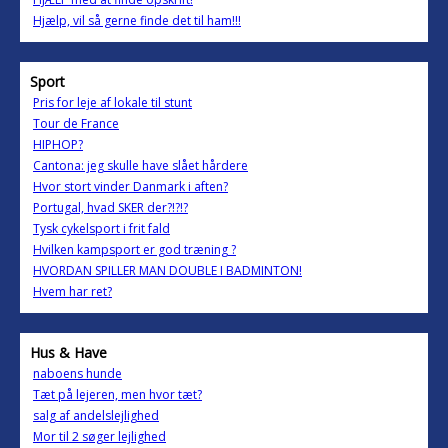
Hjælp, vil så gerne finde det til ham!!!
Sport
Pris for leje af lokale til stunt
Tour de France
HIPHOP?
Cantona: jeg skulle have slået hårdere
Hvor stort vinder Danmark i aften?
Portugal, hvad SKER der?!?!?
Tysk cykelsport i frit fald
Hvilken kampsport er god træning ?
HVORDAN SPILLER MAN DOUBLE I BADMINTON!
Hvem har ret?
Hus & Have
naboens hunde
Tæt på lejeren, men hvor tæt?
salg af andelslejlighed
Mor til 2 søger lejlighed