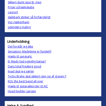
Sikkert dumt spurgt- men
Priser på køleskabe
carport
dækbark stinker så forfærdeligt
Vss i københavn
udendørs maling
Underholdning
Det forstår jeg ikke
Sensation: Madeleine er fundet!!!
Hjælp til sangvalg.
Er Mads Vad egentlig bøsse?
Dans total freaking good
hvad skal jeg vælge
Tycho Brahe skal sikkert igen op af graven !!
KOL the best band all over
Hjælp til guitarakkorder til AIC
Hvad hedder sangen
Helse & Sundhed