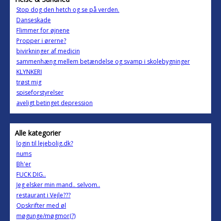
Stop dog den hetch og se på verden.
Danseskade
Flimmer for øjnene
Propper i ørerne?
bivirkninger af medicin
sammenhæng mellem betændelse og svamp i skolebygninger
KLYNKERI
trøst mig
spiseforstyrelser
aveligt betinget depression
Alle kategorier
login til lejebolig.dk?
nums
Bh'er
FUCK DIG..
Jeg elsker min mand.. selvom..
restaurant i Vejle???
Opskrifter med øl
møgunge/møgmor(?)