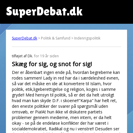
SuperDebat.dk
SuperDebat.dk
> Politik & Samfund > Indenrigspolitik
tilføjet af
Dk.
for 19 år siden
Skæg for sig, og snot for sig!
Der er åbenbart ingen ende på, hvordan begreberne kan
rodes sammen! Lady in red har da i særdeleshed evnen,
så var det måske en ide at konvertere til Islam, hvor
politik, etik,ligeberettigelse og religion, koges i samme
gryde!! Med hensyn til politik, så er det da helt utroligt
hvad man kan skyde D.F. i skoene!!"Karpa" har helt ret,
den eneste politiker der svarer på spørgsmål uden
omsvøb, er Pia!At hun ikke vil diskutere partiets
problemer gennem medierne, men intern, er da helt
okay - se på de endeløse konflikter der har været i
socialdemokratiet, Radikal og nu i venstre!! Desuden ser