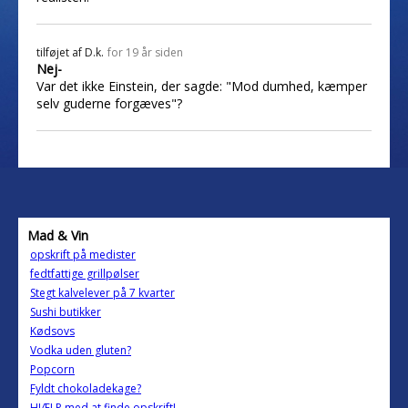
tilføjet af
D.k.
for 19 år siden
Nej-
Var det ikke Einstein, der sagde: "Mod dumhed, kæmper
selv guderne forgæves"?
Mad & Vin
opskrift på medister
fedtfattige grillpølser
Stegt kalvelever på 7 kvarter
Sushi butikker
Kødsovs
Vodka uden gluten?
Popcorn
Fyldt chokoladekage?
HJÆLP med at finde opskrift!