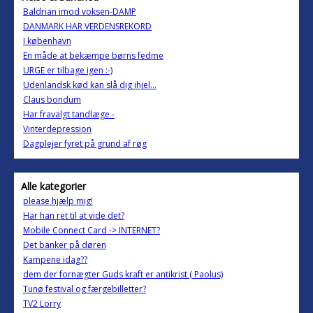
Baldrian imod voksen-DAMP
DANMARK HAR VERDENSREKORD
I københavn
En måde at bekæmpe børns fedme
URGE er tilbage igen :-)
Udenlandsk kød kan slå dig ihjel...
Claus bondum
Har fravalgt tandlæge -
Vinterdepression
Dagplejer fyret på grund af røg
Alle kategorier
please hjælp mig!
Har han ret til at vide det?
Mobile Connect Card -> INTERNET?
Det banker på døren
Kampene idag??
dem der fornægter Guds kraft er antikrist ( Paolus)
Tunø festival og færgebilletter?
TV2 Lorry