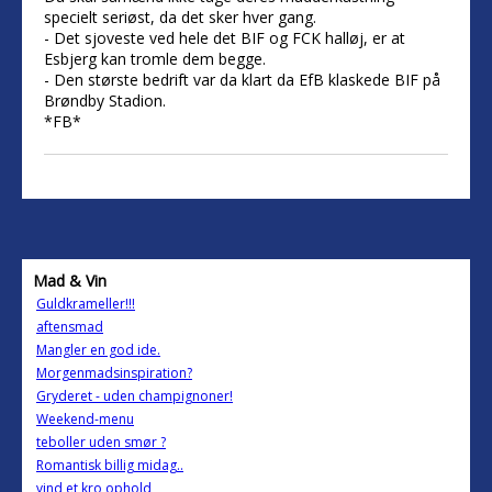
specielt seriøst, da det sker hver gang.
- Det sjoveste ved hele det BIF og FCK halløj, er at
Esbjerg kan tromle dem begge.
- Den største bedrift var da klart da EfB klaskede BIF på
Brøndby Stadion.
*FB*
Mad & Vin
Guldkrameller!!!
aftensmad
Mangler en god ide.
Morgenmadsinspiration?
Gryderet - uden champignoner!
Weekend-menu
teboller uden smør ?
Romantisk billig midag..
vind et kro ophold