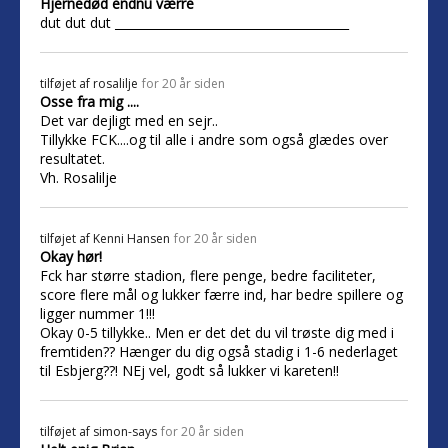
Hjernedød endnu værre
dut dut dut _______________________________________
tilføjet af
rosalilje
for 20 år siden
Osse fra mig ....
Det var dejligt med en sejr..
Tillykke FCK....og til alle i andre som også glædes over
resultatet.
Vh. Rosalilje
tilføjet af
Kenni Hansen
for 20 år siden
Okay hør!
Fck har større stadion, flere penge, bedre faciliteter,
score flere mål og lukker færre ind, har bedre spillere og
ligger nummer 1!!!
Okay 0-5 tillykke.. Men er det det du vil trøste dig med i
fremtiden?? Hænger du dig også stadig i 1-6 nederlaget
til Esbjerg??! NEj vel, godt så lukker vi kareten!!
tilføjet af
simon-says
for 20 år siden