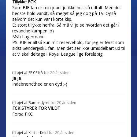
Tillykke FCK
Som BIF fan er min jubel jo ikke helt så udtalt. Men det
bedste hold vandt, så meget så jeg dog på TV. Også
selvom det kun var i korte klip.
Et stort tillykke herfra. Så må vi jo se hvordan det går i
revanche kampen :o)
Mvh Lagermann
PS: BIF er altså kun mit reservehold, for jeg er først som
sidst SønderjyskE fan. Men det ser ikke umiddelbart ud til
at vi skal deltage i Royal League lige foreløbig.
tilføjet af
EF CE KÅ
for 20 år siden
Ja ja
Indebrændthed er en dyd ;-)
tilføjet af
Bamsedyret
for 20 år siden
FCK STYRER FOR VILDT
Forsa FKC
tilføjet af
Klister Keld
for 20 år siden