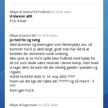
tilføjet af
Samba FCK Fodbold
for 20 år siden
Vi klarerer alt!!!
FCK 4 ever
tilføjet af
Janne1961
for 20 år siden
Ja med hiv og sving
Med dommer og linievogter som førtehjælps ass. så
kommer FuCK jo altid langt, godt man har råd til at
bestikke div. dommere rundt omkring.
Ikke sjovt at se FuCK spille tøse fodbold med hjælp fra
de tre som skulle være neutrale i denne kamp, men hvad
vi tager dem da bare når der virkelig gælder i pokalen og
i ligaen.
HVEM HUSKER IKKE D. 16. maj 2005 ?????
hvem var det lige der tabte der ??????? og så med 0 - 5
????
Kom igen FuCK
tilføjet af
lagermann
for 20 år siden