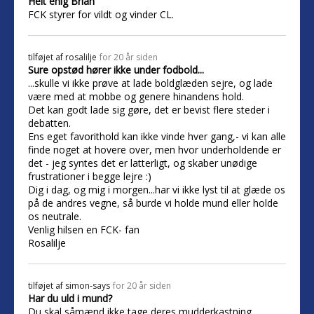
Helt enig Brian
FCK styrer for vildt og vinder CL.
tilføjet af
rosalilje
for 20 år siden
Sure opstød hører ikke under fodbold...
...skulle vi ikke prøve at lade boldglæden sejre, og lade
være med at mobbe og genere hinandens hold.
Det kan godt lade sig gøre, det er bevist flere steder i
debatten.
Ens eget favorithold kan ikke vinde hver gang,- vi kan alle
finde noget at hovere over, men hvor underholdende er
det - jeg syntes det er latterligt, og skaber unødige
frustrationer i begge lejre :)
Dig i dag, og mig i morgen...har vi ikke lyst til at glæde os
på de andres vegne, så burde vi holde mund eller holde
os neutrale.
Venlig hilsen en FCK- fan
Rosalilje
tilføjet af
simon-says
for 20 år siden
Har du uld i mund?
Du skal såmænd ikke tage deres mudderkastning