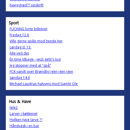
havregrød?? opskrift
Sport
FUCKING lorte billetnet
Fredag 12.6
Ville gerne spille mod hende her
Lørdag d. 13.
Alle ved det
Én time tilbage - jetzt geht's los!
Jeg stopper med at "spå"
FCK vandt over Brøndby igen igen igen
søndag 14.6
Michael Laudrup halvvejs mod Gamle Ole
Hus & Have
tele2
Larver i køkkenet
Hvilken type larve ??
Håndvask i en bar