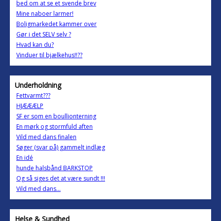
bed om at se et svende brev
Mine naboer larmer!
Boligmarkedet kammer over
Gør i det SELV selv ?
Hvad kan du?
Vinduer til bjælkehus!!??
Underholdning
Fettvarmt???
HJÆÆÆLP
SF er som en boullionterning
En mørk og stormfuld aften
Vild med dans finalen
Søger (svar på) gammelt indlæg
En idé
hunde halsbånd BARKSTOP
Og så siges det at være sundt !!!
Vild med dans...
Helse & Sundhed