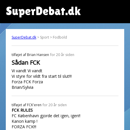
SuperDebat.dk
SuperDebat.dk
> Sport > Fodbold
tilføjet af
Brian Hansen
for 20 år siden
Sådan FCK
Vi vandt Vi vandt
Vi styre for vildt fra start til slut!!!
Forza FCK Forza
Brian/Sylvia
tilføjet af
FCK'eren
for 20 år siden
FCK RULES
FC København gjorde det igen, igen!!
Kanon kamp !
FORZA FCK!!!