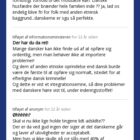
fornuftigt forhold til det modsatte køn. Danske
husfædre der brænder hele familien inde ?? Ja, lad os
endelig blive fri for folk med anden etninsk
baggrund...danskerne er sgu så perfekte.
tilføjet af
informationsministeren
for 22 år siden
Der har du da ret!
Mange dansker kan ikke finde ud af at opføre sig
ordentlig, men man behøver ikke at importere
problemer!
Og dem af anden etniske oprindelse end dansk burde
være de første til at opføre sig normalt, istedet for at
efterligne dansk kriminelle!
Og dette er vist et integrationsemne, så dine problemer
med danskere høre vist til, under indenrigsstoffet!
tilføjet af
anonym
for 22 år siden
Øhhhhh?
Skal vi nu ikke lige holde tingene lidt adskilte??
Der er da ved gud ingen der siger at det danskerne går
og laver af ulovligheder er acceptabelt.
Men hvis vi ikke skulle gå og slås med 40% af