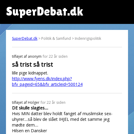
SuperDebat.dk
SuperDebat.dk
> Politik & Samfund > Indenrigspolitik
tilføjet af
anonym
for 22 år siden
så trist så trist
lille pige kidnappet.
http://www.fyens.dk/index.php?
bfv_pageid=65&bfv_articleid=500124
tilføjet af
Holger
for 22 år siden
DE skulle slagtes....
Hvis MIN datter blev holdt fanget af muslimske sex-
uhyrer....så blev de slået IHJEL med det samme jeg
mødte dem....
Hilsen en Dansker