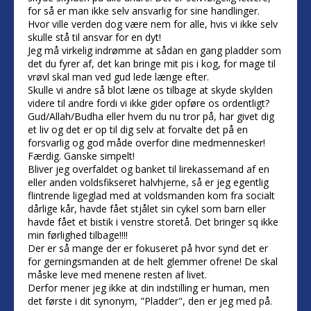
for så er man ikke selv ansvarlig for sine handlinger.
Hvor ville verden dog være nem for alle, hvis vi ikke selv
skulle stå til ansvar for en dyt!
Jeg må virkelig indrømme at sådan en gang pladder som
det du fyrer af, det kan bringe mit pis i kog, for mage til
vrøvl skal man ved gud lede længe efter.
Skulle vi andre så blot læne os tilbage at skyde skylden
videre til andre fordi vi ikke gider opføre os ordentligt?
Gud/Allah/Budha eller hvem du nu tror på, har givet dig
et liv og det er op til dig selv at forvalte det på en
forsvarlig og god måde overfor dine medmennesker!
Færdig. Ganske simpelt!
Bliver jeg overfaldet og banket til lirekassemand af en
eller anden voldsfikseret halvhjerne, så er jeg egentlig
flintrende ligeglad med at voldsmanden kom fra socialt
dårlige kår, havde fået stjålet sin cykel som barn eller
havde fået et bistik i venstre storetå. Det bringer sq ikke
min førlighed tilbage!!!!
Der er så mange der er fokuseret på hvor synd det er
for gerningsmanden at de helt glemmer ofrene! De skal
måske leve med menene resten af livet.
Derfor mener jeg ikke at din indstilling er human, men
det første i dit synonym, "Pladder", den er jeg med på.