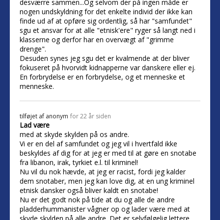
desværre sammen...Og selvom der på ingen måde er
nogen undskyldning for det enkelte individ der ikke kan
finde ud af at opføre sig ordentlig, så har "samfundet"
sgu et ansvar for at alle "etnisk'ere" ryger så langt ned i
klasserne og derfor har en overvægt af "grimme
drenge".
Desuden synes jeg sgu det er kvalmende at der bliver
fokuseret på hvorvidt kidnapperne var danskere eller ej.
En forbrydelse er en forbrydelse, og et menneske et
menneske.
tilføjet af
anonym
for 22 år siden
Lad være
med at skyde skylden på os andre.
Vi er en del af samfundet og jeg vil i hvertfald ikke
beskyldes af dig for at jeg er med til at gøre en snotabe
fra libanon, irak, tyrkiet e.l. til kriminel!
Nu vil du nok hævde, at jeg er racist, fordi jeg kalder
dem snotaber, men jeg kan love dig, at en ung kriminel
etnisk dansker også bliver kaldt en snotabe!
Nu er det godt nok på tide at du og alle de andre
pladderhummanister vågner op og lader være med at
skyde skylden på alle andre. Det er selvfølgelig lettere,