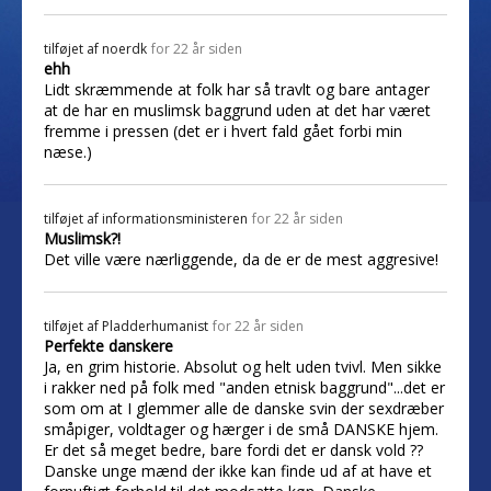
tilføjet af
noerdk
for 22 år siden
ehh
Lidt skræmmende at folk har så travlt og bare antager
at de har en muslimsk baggrund uden at det har været
fremme i pressen (det er i hvert fald gået forbi min
næse.)
tilføjet af
informationsministeren
for 22 år siden
Muslimsk?!
Det ville være nærliggende, da de er de mest aggresive!
tilføjet af
Pladderhumanist
for 22 år siden
Perfekte danskere
Ja, en grim historie. Absolut og helt uden tvivl. Men sikke
i rakker ned på folk med "anden etnisk baggrund"...det er
som om at I glemmer alle de danske svin der sexdræber
småpiger, voldtager og hærger i de små DANSKE hjem.
Er det så meget bedre, bare fordi det er dansk vold ??
Danske unge mænd der ikke kan finde ud af at have et