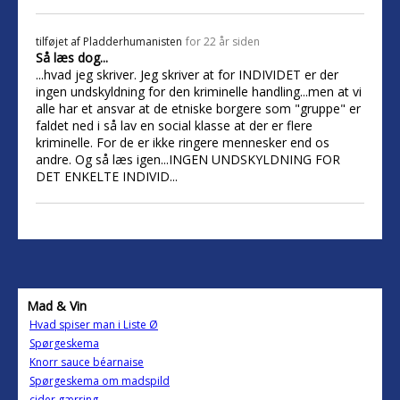
tilføjet af
Pladderhumanisten
for 22 år siden
Så læs dog...
...hvad jeg skriver. Jeg skriver at for INDIVIDET er der
ingen undskyldning for den kriminelle handling...men at vi
alle har et ansvar at de etniske borgere som "gruppe" er
faldet ned i så lav en social klasse at der er flere
kriminelle. For de er ikke ringere mennesker end os
andre. Og så læs igen...INGEN UNDSKYLDNING FOR
DET ENKELTE INDIVID...
Mad & Vin
Hvad spiser man i Liste Ø
Spørgeskema
Knorr sauce béarnaise
Spørgeskema om madspild
cider gærring