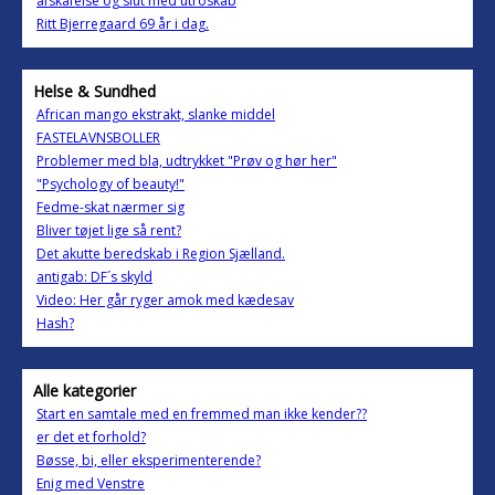
afskafelse og slut med utroskab
Ritt Bjerregaard 69 år i dag.
Helse & Sundhed
African mango ekstrakt, slanke middel
FASTELAVNSBOLLER
Problemer med bla, udtrykket "Prøv og hør her"
"Psychology of beauty!"
Fedme-skat nærmer sig
Bliver tøjet lige så rent?
Det akutte beredskab i Region Sjælland.
antigab: DF´s skyld
Video: Her går ryger amok med kædesav
Hash?
Alle kategorier
Start en samtale med en fremmed man ikke kender??
er det et forhold?
Bøsse, bi, eller eksperimenterende?
Enig med Venstre