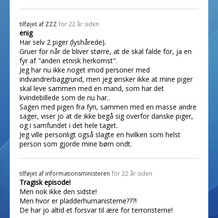
tilføjet af
ZZZ
for 22 år siden
enig
Har selv 2 piger (lyshårede).
Gruer for når de bliver større, at de skal falde for, ja en
fyr af "anden etnisk herkomst".
Jeg har nu ikke noget imod personer med
indvandrerbaggrund, men jeg ønsker ikke at mine piger
skal leve sammen med en mand, som har det
kvindebillede som de nu har..
Sagen med pigen fra fyn, sammen med en masse andre
sager, viser jo at de ikke begå sig overfor danske piger,
og i samfundet i det hele taget.
Jeg ville personligt også slagte en hvilken som helst
person som gjorde mine børn ondt.
tilføjet af
informationsministeren
for 22 år siden
Tragisk episode!
Men nok ikke den sidste!
Men hvor er pladderhumanisterne???!
De har jo altid et forsvar til ære for terroristerne!