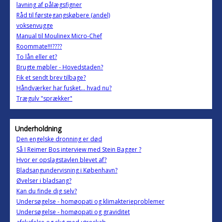
lavning af pålægsfigner
Råd til førstegangskøbere (andel)
voksenvugge
Manual til Moulinex Micro-Chef
Roommate!!!????
To lån eller et?
Brugte møbler - Hovedstaden?
Fik et sendt brev tilbage?
Håndværker har fusket... hvad nu?
Trægulv "sprækker"
Underholdning
Den engelske dronning er død
Så I Reimer Bos interview med Stein Bagger ?
Hvor er opslagstavlen blevet af?
Bladsangundervisning i København?
Øvelser i bladsang?
Kan du finde dig selv?
Undersøgelse - homøopati og klimakterieproblemer
Undersøgelse - homøopati og graviditet