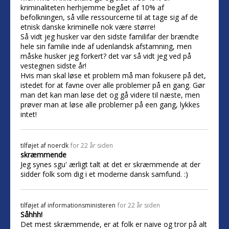
kriminaliteten herhjemme begået af 10% af
befolkningen, så ville ressourcerne til at tage sig af de
etnisk danske kriminelle nok være større!
Så vidt jeg husker var den sidste familifar der brændte
hele sin familie inde af udenlandsk afstamning, men
måske husker jeg forkert? det var så vidt jeg ved på
vestegnen sidste år!
Hvis man skal løse et problem må man fokusere på det,
istedet for at favne over alle problemer på en gang. Gør
man det kan man løse det og gå videre til næste, men
prøver man at løse alle problemer på een gang, lykkes
intet!
tilføjet af
noerdk
for 22 år siden
skræmmende
Jeg synes sgu' ærligt talt at det er skræmmende at der
sidder folk som dig i et moderne dansk samfund. :)
tilføjet af
informationsministeren
for 22 år siden
Såhhh!
Det mest skræmmende, er at folk er naive og tror på alt