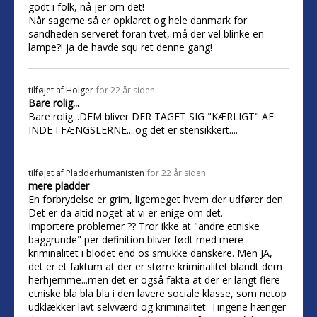
godt i folk, nå jer om det!
Når sagerne så er opklaret og hele danmark for
sandheden serveret foran tvet, må der vel blinke en
lampe?! ja de havde squ ret denne gang!
tilføjet af
Holger
for 22 år siden
Bare rolig...
Bare rolig...DEM bliver DER TAGET SIG "KÆRLIGT" AF
INDE I FÆNGSLERNE....og det er stensikkert....
tilføjet af
Pladderhumanisten
for 22 år siden
mere pladder
En forbrydelse er grim, ligemeget hvem der udfører den.
Det er da altid noget at vi er enige om det.
Importere problemer ?? Tror ikke at "andre etniske
baggrunde" per definition bliver født med mere
kriminalitet i blodet end os smukke danskere. Men JA,
det er et faktum at der er større kriminalitet blandt dem
herhjemme...men det er også fakta at der er langt flere
etniske bla bla bla i den lavere sociale klasse, som netop
udklækker lavt selvværd og kriminalitet. Tingene hænger