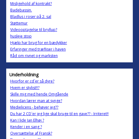
Misligehold af kontrakt?
Badebassin.
Bladlus i roser på 2. sal
Støttemur
Videooptagelse til bryllup?
husleje stop
Hjælp har brug for en bædykker
Erfaringer med træfliser i haven
Råd om rivnet og marksten
Underholdning
Hvorfor er cd´er så dyre?
Hvem er stylist!!?
Skille mig med hende Omgående
Hvordan lærer man at synge?
Medielicens - behøver jeg??
Du har 2 CD`er jeg lige skal bruge til en gave?? - Irriteret!!
Kan I lide Jan Elhøj ?
Kender i en sang ?
Oversættelse af Fransk?