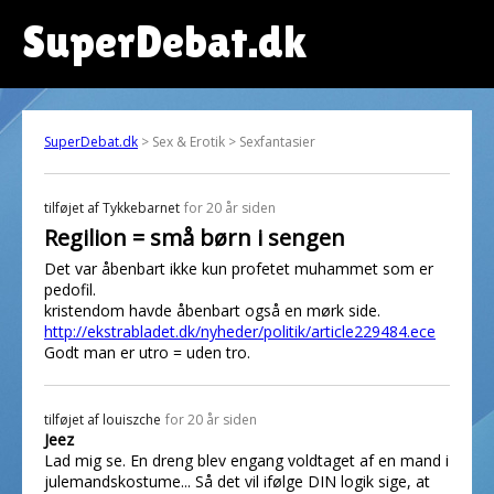
SuperDebat.dk
SuperDebat.dk
> Sex & Erotik > Sexfantasier
tilføjet af
Tykkebarnet
for 20 år siden
Regilion = små børn i sengen
Det var åbenbart ikke kun profetet muhammet som er
pedofil.
kristendom havde åbenbart også en mørk side.
http://ekstrabladet.dk/nyheder/politik/article229484.ece
Godt man er utro = uden tro.
tilføjet af
louiszche
for 20 år siden
Jeez
Lad mig se. En dreng blev engang voldtaget af en mand i
julemandskostume... Så det vil ifølge DIN logik sige, at