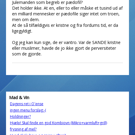
Julemanden som begreb er pædofil?
Det holder ikke. At en, eller to eller måske et tusind ud af
en milliard mennesker er pædofile siger intet om troen,
men om dem.
At de så tilfældigvis er kristne og fra fordums tid, er da
ligegyldigt.
Og jeg kan kun sige, de er vantro. Var de SANDE kristne
eller muslimer, havde de jo ikke gjort de perversiteter
som de gjorde.
Mad & Vin
Dagens ret i O´ense
ingen menu forslag:-(
Holdninger?
Hjælp! Skal finde en god Kombiovn (Mikro+varmluft+grill)
frysning af mel?