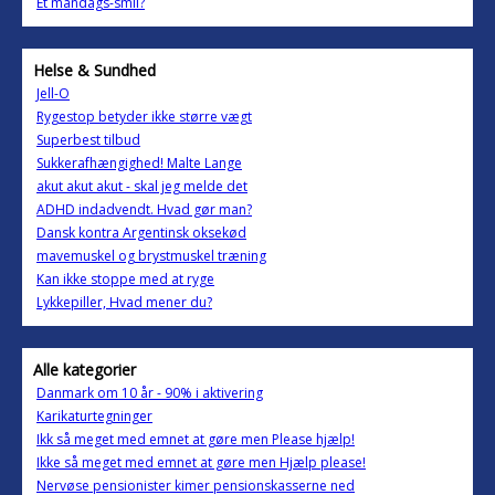
Et mandags-smil?
Helse & Sundhed
Jell-O
Rygestop betyder ikke større vægt
Superbest tilbud
Sukkerafhængighed! Malte Lange
akut akut akut - skal jeg melde det
ADHD indadvendt. Hvad gør man?
Dansk kontra Argentinsk oksekød
mavemuskel og brystmuskel træning
Kan ikke stoppe med at ryge
Lykkepiller, Hvad mener du?
Alle kategorier
Danmark om 10 år - 90% i aktivering
Karikaturtegninger
Ikk så meget med emnet at gøre men Please hjælp!
Ikke så meget med emnet at gøre men Hjælp please!
Nervøse pensionister kimer pensionskasserne ned