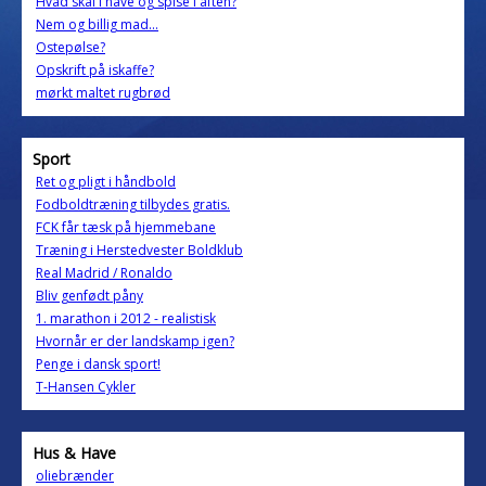
Hvad skal i have og spise i aften?
Nem og billig mad...
Ostepølse?
Opskrift på iskaffe?
mørkt maltet rugbrød
Sport
Ret og pligt i håndbold
Fodboldtræning tilbydes gratis.
FCK får tæsk på hjemmebane
Træning i Herstedvester Boldklub
Real Madrid / Ronaldo
Bliv genfødt påny
1. marathon i 2012 - realistisk
Hvornår er der landskamp igen?
Penge i dansk sport!
T-Hansen Cykler
Hus & Have
oliebrænder