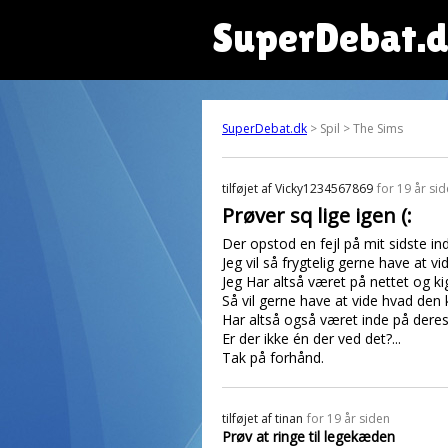
SuperDebat.
SuperDebat.dk
> Spil > The Sims
tilføjet af
Vicky1234567869
for 19 år si
Prøver sq lige igen (:
Der opstod en fejl på mit sidste in
Jeg vil så frygtelig gerne have at 
Jeg Har altså været på nettet og kig
Så vil gerne have at vide hvad den
Har altså også været inde på deres
Er der ikke én der ved det?...
Tak på forhånd.
tilføjet af
tinan
for 19 år siden
Prøv at ringe til legekæden