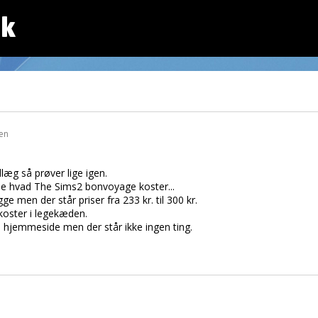
dk
den
dlæg så prøver lige igen.
vide hvad The Sims2 bonvoyage koster...
ge men der står priser fra 233 kr. til 300 kr.
 koster i legekæden.
 hjemmeside men der står ikke ingen ting.