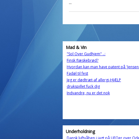
...
Mad & Vin
"Sol Over Gudhjem" ..:
Finsk flæskebrød?
Hvordan kan man have patent på 'Jensen
Fadøl til fest
Jeg er dødtræt-af allergi-HJÆLP
drukspillet fuck dig
Indvandre, nu er det nok
Underholdning
Dansk luftvåben i jagt på UFOer over Od