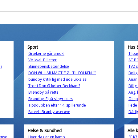
Sport
Hus 
Grækerne går amok!
Tilpa
VM kval. Billetter
AT B
'?
Skinnebensbetændelse
TV2 s
DON ØL HAR MAGT ""ØL TIL FOLKEN ""
Bolig
bundby kritik lig med udelukkelse!
Ananas !
Tror i Don Ø køber Beckham?
Billi
Brøndby på rette
Ang. 
Brøndby IF på slingrekurs
Oliep
Tipsklubben efter 14. spillerunde
Fede 
Farvel i Brønbytøserøve
Dårli
Helse & Sundhed
Alle 
ense
Hver dag er en kamp
SE K7