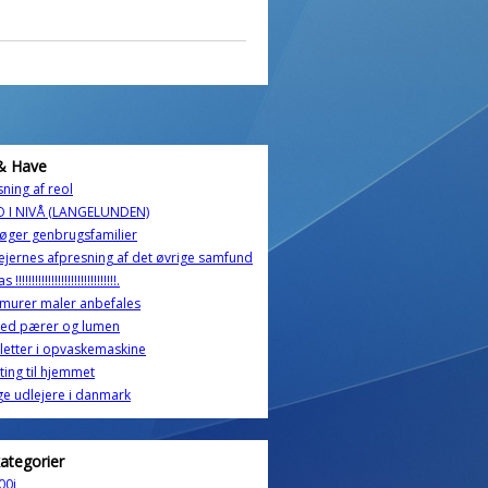
& Have
sning af reol
O I NIVÅ (LANGELUNDEN)
øger genbrugsfamilier
ejernes afpresning af det øvrige samfund
!!!!!!!!!!!!!!!!!!!!!!!!!!!!!!.
g murer maler anbefales
led pærer og lumen
letter i opvaskemaskine
ting til hjemmet
ge udlejere i danmark
kategorier
00i