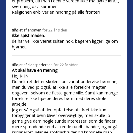
et problem, da man i denne verden ikke må dyrke idræt,
svømning osv. sammen!
Religionen er/bliver en hindring på alle fronter!
tilføjet af
anonym
for 22 år siden
ikke spist maden.
de har vel ikke været sulten nok, bageren ligger lige om
hjørnet.
tilføjet af
claespedersen
for 22 år siden
Alt skal have en mening,
Hej KHN,
Du helt ret det er skolens ansvar at undervise børnene,
men du ved jo også, at ikke alle forældre magter
opgaven, selvom de fleste gerne ville. Samt kan mange
forældre ikke hjælpe deres børn med deres skole
arbejde.
Jeg er så også af den opfattelse at idræt ikke kun
forbygger at børn bliver overvægtige, men skulle jo
gerne give dem nogle sunde interesser, som de finder
mere spændende end at rende rundt i bander, og begå
kriminalitet. Mange stofmisbruger og kriminelle man