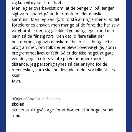
og kun vil dyrke elite idræt.
Men jeg er overbevidst om, at de penge vil på længer
sigt være sparet på andre områder i det danske
samfund. Men jeg kan godt forstå at nogle mener at det
forældrenes ansvar, men mange af de forældre har selv
vægt problemer, og går ikke lige ud og leger med deres
børn så de får sig rørt. Men det jo flere tallet der
bestemmer, og hvis danskerne heler vil side og se tv
programmer, om folk der er blevet overvægtige, som i
programmet livet er fedt. Så er der ikke noget at gøre
ved det, og så ellers vente på vi får amerikanske
tilstande. Jeg personlig synes så det er synd for de
mennesker, som skal holdes ude af det socialle fælles
skab.
Mvh.
tilføjet af
Aba
for 19 år siden
skolen
skolen skal også søge for at børnene for noget sundt
mad.