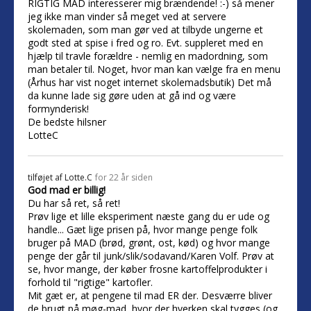
RIGTIG MAD interesserer mig brændende! :-) så mener
jeg ikke man vinder så meget ved at servere
skolemaden, som man gør ved at tilbyde ungerne et
godt sted at spise i fred og ro. Evt. suppleret med en
hjælp til travle forældre - nemlig en madordning, som
man betaler til. Noget, hvor man kan vælge fra en menu
(Århus har vist noget internet skolemadsbutik) Det må
da kunne lade sig gøre uden at gå ind og være
formynderisk!
De bedste hilsner
LotteC
tilføjet af
Lotte.C
for 22 år siden
God mad er billig!
Du har så ret, så ret!
Prøv lige et lille eksperiment næste gang du er ude og
handle... Gæt lige prisen på, hvor mange penge folk
bruger på MAD (brød, grønt, ost, kød) og hvor mange
penge der går til junk/slik/sodavand/Karen Volf. Prøv at
se, hvor mange, der køber frosne kartoffelprodukter i
forhold til "rigtige" kartofler.
Mit gæt er, at pengene til mad ER der. Desværre bliver
de brugt på møg-mad, hvor der hverken skal tygges (og