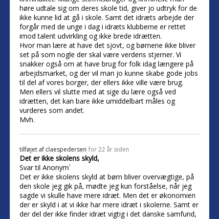
høre udtale sig om deres skole tid, giver jo udtryk for de
ikke kunne lid at gå i skole. Samt det idræts arbejde der
forgår med de unge i dag i idræts klubberne er rettet
imod talent udvirkling og ikke brede idrætten.
Hvor man lære at have det sjovt, og børnene ikke bliver
set på som nogle der skal være verdens stjerner. Vi
snakker også om at have brug for folk idag længere på
arbejdsmarket, og der vil man jo kunne skabe gode jobs
til del af vores borger, der ellers ikke ville være brug.
Men ellers vil slutte med at sige du lære også ved
idrætten, det kan bare ikke umiddelbart måles og
vurderes som andet.
Mvh.
tilføjet af
claespedersen
for 22 år siden
Det er ikke skolens skyld,
Svar til Anonym`
Det er ikke skolens skyld at børn bliver overvægtige, på
den skole jeg gik på, mødte jeg kun forståelse, når jeg
sagde vi skulle have mere idræt. Men det er økonomien
der er skyld i at vi ikke har mere idræt i skolerne. Samt er
der del der ikke finder idræt vigtig i det danske samfund,