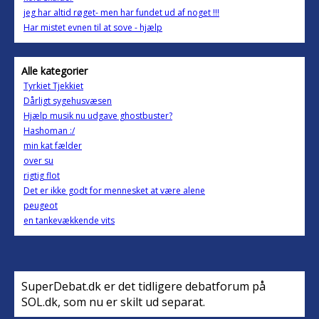
jeg har altid røget- men har fundet ud af noget !!!
Har mistet evnen til at sove - hjælp
Alle kategorier
Tyrkiet Tjekkiet
Dårligt sygehusvæsen
Hjælp musik nu udgave ghostbuster?
Hashoman :/
min kat fælder
over su
rigtig flot
Det er ikke godt for mennesket at være alene
peugeot
en tankevækkende vits
SuperDebat.dk er det tidligere debatforum på
SOL.dk, som nu er skilt ud separat.