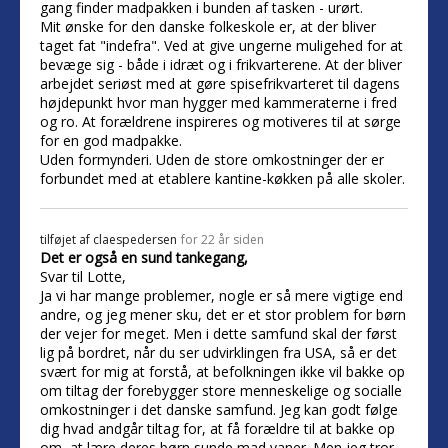
gang finder madpakken i bunden af tasken - urørt.
Mit ønske for den danske folkeskole er, at der bliver
taget fat "indefra". Ved at give ungerne muligehed for at
bevæge sig - både i idræt og i frikvarterene. At der bliver
arbejdet seriøst med at gøre spisefrikvarteret til dagens
højdepunkt hvor man hygger med kammeraterne i fred
og ro. At forældrene inspireres og motiveres til at sørge
for en god madpakke.
Uden formynderi. Uden de store omkostninger der er
forbundet med at etablere kantine-køkken på alle skoler.
tilføjet af
claespedersen
for 22 år siden
Det er også en sund tankegang,
Svar til Lotte,
Ja vi har mange problemer, nogle er så mere vigtige end
andre, og jeg mener sku, det er et stor problem for børn
der vejer for meget. Men i dette samfund skal der først
lig på bordret, når du ser udvirklingen fra USA, så er det
svært for mig at forstå, at befolkningen ikke vil bakke op
om tiltag der forebygger store menneskelige og socialle
omkostninger i det danske samfund. Jeg kan godt følge
dig hvad andgår tiltag for, at få forældre til at bakke op
om, at lære deres børn sunde mad vaner. Men jeg tror