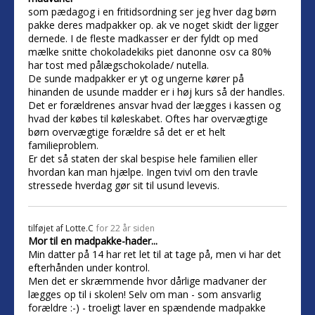
som pædagog i en fritidsordning ser jeg hver dag børn
pakke deres madpakker op. ak ve noget skidt der ligger
dernede. I de fleste madkasser er der fyldt op med
mælke snitte chokoladekiks piet danonne osv ca 80%
har tost med pålægschokolade/ nutella.
De sunde madpakker er yt og ungerne kører på
hinanden de usunde madder er i høj kurs så der handles.
Det er forældrenes ansvar hvad der lægges i kassen og
hvad der købes til køleskabet. Oftes har overvægtige
børn overvægtige forældre så det er et helt
familieproblem.
Er det så staten der skal bespise hele familien eller
hvordan kan man hjælpe. Ingen tvivl om den travle
stressede hverdag gør sit til usund levevis.
tilføjet af
Lotte.C
for 22 år siden
Mor til en madpakke-hader...
Min datter på 14 har ret let til at tage på, men vi har det
efterhånden under kontrol.
Men det er skræmmende hvor dårlige madvaner der
lægges op til i skolen! Selv om man - som ansvarlig
forældre :-) - troeligt laver en spændende madpakke