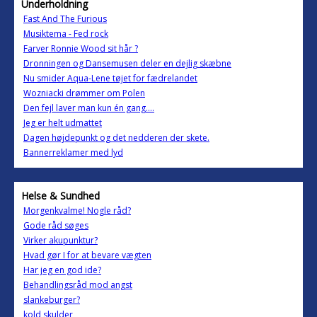
Underholdning
Fast And The Furious
Musiktema - Fed rock
Farver Ronnie Wood sit hår ?
Dronningen og Dansemusen deler en dejlig skæbne
Nu smider Aqua-Lene tøjet for fædrelandet
Wozniacki drømmer om Polen
Den fejl laver man kun én gang....
Jeg er helt udmattet
Dagen højdepunkt og det nedderen der skete.
Bannerreklamer med lyd
Helse & Sundhed
Morgenkvalme! Nogle råd?
Gode råd søges
Virker akupunktur?
Hvad gør I for at bevare vægten
Har jeg en god ide?
Behandlingsråd mod angst
slankeburger?
kold skulder