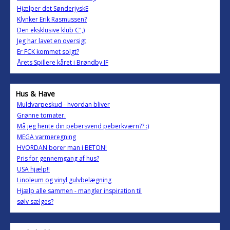
Hjælper det SønderjyskE
Klynker Erik Rasmussen?
Den eksklusive klub C",)
Jeg har lavet en oversigt
Er FCK kommet solgt?
Årets Spillere kåret i Brøndby IF
Hus & Have
Muldvarpeskud - hvordan bliver
Grønne tomater.
Må jeg hente din pebersvend peberkværn?? :)
MEGA varmeregning
HVORDAN borer man i BETON!
Pris for gennemgang af hus?
USA hjælp!!
Linoleum og vinyl gulvbelægning
Hjælp alle sammen - mangler inspiration til
sølv sælges?