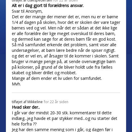
tilføjet af
claespedersen
for 22 år siden
Alt er i dag gjort til forældrens ansvar.
Svar til Anonym,
Det er der mange der mener det er, men nu er er børne
1/4 af dagen på skolen, hvor det er skolen der vare tager
børnes ved og vel. Men når det er sådan at det ikke lige
er alle forældre der lige meget overskud til deres børn,
og dermed kan søge for at deres børn får en god kost.
Så må samfundet erkende det problem, samt viser alle
undersøgelser, at børn lære bedre når de spiser rigtigt.
og det er vel en, af årsager til de kommer i skolen. Samt
bruger vi mange penge på, at sende overvægtige børn
på kolonier, på grund af de bliver holdt ude fra fælles
skabet og bliver drillet og mobbet.
Mange af dem ender et liv uden for samfundet.
Mvh.
tilføjet af
Mikkeline
for 22 år siden
Hvad sker der..
I går var der mindst 20-30 stk. kommentarer til dette
indlæg...jeg havde et par stykker med...og nu starter det
hele forfra ??
Jeg har den samme mening som i går, og dagen før i