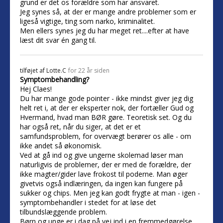
grund er det os forældre som har ansvaret.
Jeg synes så, at der er mange andre problemer som er
ligeså vigtige, ting som narko, kriminalitet.
Men ellers synes jeg du har meget ret....efter at have
læst dit svar én gang til.
tilføjet af
Lotte.C
for 22 år siden
Symptombehandling?
Hej Claes!
Du har mange gode pointer - ikke mindst giver jeg dig
helt ret i, at der er eksperter nok, der fortæller Gud og
Hvermand, hvad man BØR gøre. Teoretisk set. Og du
har også ret, når du siger, at det er et
samfundsproblem, for overvægt berører os alle - om
ikke andet så økonomisk.
Ved at gå ind og give ungerne skolemad løser man
naturligvis de problemer, der er med de forældre, der
ikke magter/gider lave frokost til poderne. Man øger
givetvis også indlæringen, da ingen kan fungere på
sukker og chips. Men jeg kan godt frygte at man - igen -
symptombehandler i stedet for at løse det
tilbundslæggende problem.
Børn og unge er i dag på vej ind i en fremmedgørelse