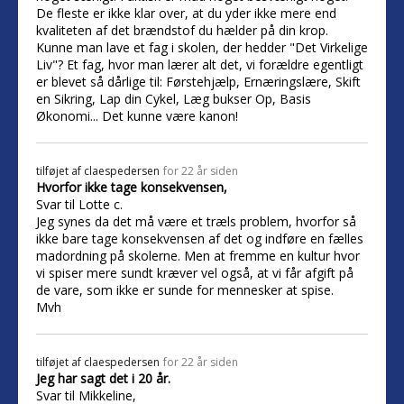
De fleste er ikke klar over, at du yder ikke mere end
kvaliteten af det brændstof du hælder på din krop.
Kunne man lave et fag i skolen, der hedder "Det Virkelige
Liv"? Et fag, hvor man lærer alt det, vi forældre egentligt
er blevet så dårlige til: Førstehjælp, Ernæringslære, Skift
en Sikring, Lap din Cykel, Læg bukser Op, Basis
Økonomi... Det kunne være kanon!
tilføjet af
claespedersen
for 22 år siden
Hvorfor ikke tage konsekvensen,
Svar til Lotte c.
Jeg synes da det må være et træls problem, hvorfor så
ikke bare tage konsekvensen af det og indføre en fælles
madordning på skolerne. Men at fremme en kultur hvor
vi spiser mere sundt kræver vel også, at vi får afgift på
de vare, som ikke er sunde for mennesker at spise.
Mvh
tilføjet af
claespedersen
for 22 år siden
Jeg har sagt det i 20 år.
Svar til Mikkeline,