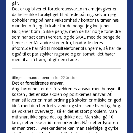
går.
Det er og bliver et forældreansvar...min arnejdsgiver er
da heller ikke forpligtiget til at føde på mig, selvom jeg
opholder mig på hans virksomhed / kontor i 8 timer..næ
manden må jeg da købe for de penge jeg indtjener.
Nu tjener børn jo ikke penge, men de har nogle forældre
som har sat dem i verden, og de SKAL med de penge de
tjener eller får andre steder fra, brødføde deres
afkom..de har råd til mobiltelefoner til ungerne, så har de
også til et par stykker rugbrød og en tomat...det hører
med til at få børn, at gi´ dem føde .
tilføjet af
mandaabenraa
for 22 år siden
Det er forældrenes ansvar.
Ang. børnene , er det forældrenes ansvar med hensyn til
kosten , det er ikke skolen og politikernes ansvar. At
man så laver en mad ordning på skolen er måske en god
ide`, med den her fortravlede og stressede hverdag. Ang.
de voksnes overvægt , så er det et stort problem. Man
må snart ikke spise det og drikke det. Man skal gå 10
km. , det er ikke altid man orker det. Når det er fyraften
er man træt , i weekenderne kan man selvfølgelig dyrke