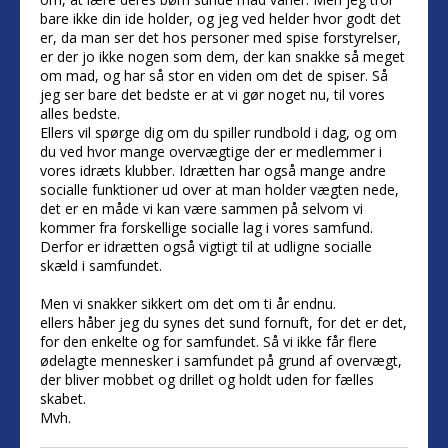
bare ikke din ide holder, og jeg ved helder hvor godt det
er, da man ser det hos personer med spise forstyrelser,
er der jo ikke nogen som dem, der kan snakke så meget
om mad, og har så stor en viden om det de spiser. Så
jeg ser bare det bedste er at vi gør noget nu, til vores
alles bedste.
Ellers vil spørge dig om du spiller rundbold i dag, og om
du ved hvor mange overvægtige der er medlemmer i
vores idræts klubber. Idrætten har også mange andre
socialle funktioner ud over at man holder vægten nede,
det er en måde vi kan være sammen på selvom vi
kommer fra forskellige socialle lag i vores samfund.
Derfor er idrætten også vigtigt til at udligne socialle
skæld i samfundet.
Men vi snakker sikkert om det om ti år endnu.
ellers håber jeg du synes det sund fornuft, for det er det,
for den enkelte og for samfundet. Så vi ikke får flere
ødelagte mennesker i samfundet på grund af overvægt,
der bliver mobbet og drillet og holdt uden for fælles
skabet.
Mvh.