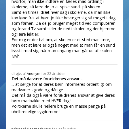
hvorfor, man ikke indføre en fælles mad ordning i
skolerne, så lære de jo at spise sundt på skolen.
Samt en times idræt hver dag i skolerne, da man ikke
kan løbe fra, at børn jo ikke bevæger sig så meget i dag
som førhen. Da de jo bruger meget tid ved computeren
og forand Tv samt sider de ned i skolen og der hjemme
og lære lektier.
For mig er der tvil om, at skolen er et sted man lære,
men det at lære er også noget med at man får en sund
livsstil med sig, når man engang man går ud af skolen.
Mvh.
tilføjet af
Anonym
for 22 år siden
Det må da være forældrenes ansvar ...
... at sørge for at deres børn informeres ordentligt om
madvaner - gode og dårlige.
Det må da også være forældrenes ansvar at give deres
børn madpakke med HVER dag !
Politikerne skulle hellere bruge en masse penge på
uhelbredelige sygdomme !