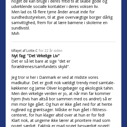
noget de kan bruge i deres fritid til at skabe gode og
udvirklende socialle kontakter i deres voksen liv.
Men lad os få flere tjene ånder ansat inde for
sundhedsstyrelsen, til at give overvægtige borger dårlig
samvittighed, frem for at lære børnene i skolerne en
sundlivstil.
Mvh
tilføjet af
Lotte.C
for 22 år siden
Nyt fag: "Det Virkelige Liv"
Det er så let bare at sige "det er
forældrenes/samfundets skyld".
Jeg tror vi her i Danmark er ved at midste vores
madkultur. Det er godt nok vældigt trendy med samtale-
køkkener og Jamie Oliver kogebøger og økologisk tahin.
Men den virkelige verden er jo, at når min far kommer
hjem (hvis han altså bor sammen med os andre!) så er
min mor lige gået. Og hun er ikke gået ned for at hente
rugbrød og grøntsager. Måske er hun gået i fittness-
centeret, for hun klager altid over at hun er for fed!
Klart nok, at ungerne ikke lærer at prioritere mad som
noget særligt. Faktisk er mad noget besværligt noget!