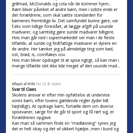
grillmad, McDonalds og cola når de kommer hjem...
Børn bliver påvirket af andre børn, men i sidste ende er
det forældrene, som skal sætte standarden for
børnenes fremtidige liv. Det samfundet kunne gøre, var
f.eks som tidlige foreslået, at lægge afgift på usunde
madvarer, og samtidig gøre sunde madvarer billigere.
Hvis man går ned i supermarkedet ser man i de fleste
tilfælde, at sunde og fedtfattige madvarer er dyrere en
de andre. Her tænker jeg på almidelige ting som kød,
ost, brød, is, cornflakes osv.
Hvis man bliver opdraget til at spise rigtigt, så kan man i
mange tilfælde slet ikke lide meget af den usunde mad...
tilføjet af
KHN
for 22 år siden
Svar til Claes
Skolens ansvar er efter min opfattelse at undervise
vores børn, efter lovens gældende regler (lyder lidt
højtidligt). At opdrage børn, fortælle dem om diverse
spisevaner, sørge for de går til sport og få rørt sig, er
forældrenes opgave.
Kan man så sammen finde en "madløsning" synes jeg
det er helt okay og det vil sikkert hjælpe...men i bund og