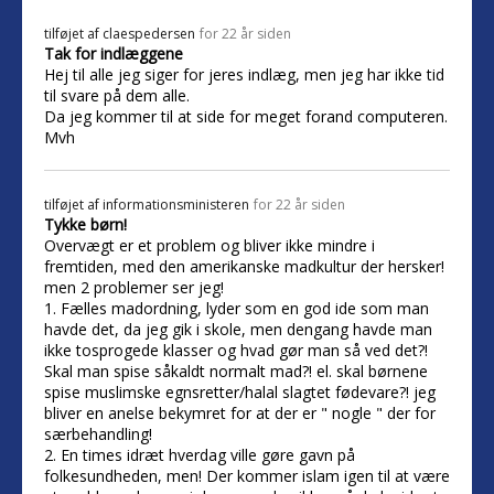
tilføjet af
claespedersen
for 22 år siden
Tak for indlæggene
Hej til alle jeg siger for jeres indlæg, men jeg har ikke tid
til svare på dem alle.
Da jeg kommer til at side for meget forand computeren.
Mvh
tilføjet af
informationsministeren
for 22 år siden
Tykke børn!
Overvægt er et problem og bliver ikke mindre i
fremtiden, med den amerikanske madkultur der hersker!
men 2 problemer ser jeg!
1. Fælles madordning, lyder som en god ide som man
havde det, da jeg gik i skole, men dengang havde man
ikke tosprogede klasser og hvad gør man så ved det?!
Skal man spise såkaldt normalt mad?! el. skal børnene
spise muslimske egnsretter/halal slagtet fødevare?! jeg
bliver en anelse bekymret for at der er " nogle " der for
særbehandling!
2. En times idræt hverdag ville gøre gavn på
folkesundheden, men! Der kommer islam igen til at være