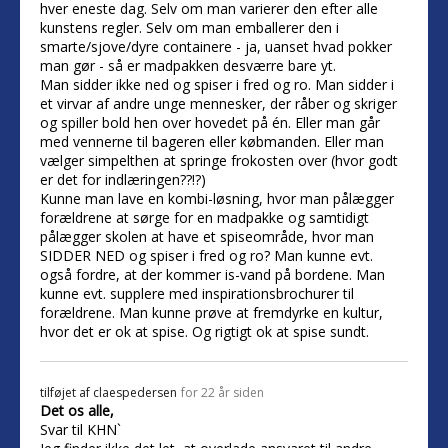
hver eneste dag. Selv om man varierer den efter alle
kunstens regler. Selv om man emballerer den i
smarte/sjove/dyre containere - ja, uanset hvad pokker
man gør - så er madpakken desværre bare yt.
Man sidder ikke ned og spiser i fred og ro. Man sidder i
et virvar af andre unge mennesker, der råber og skriger
og spiller bold hen over hovedet på én. Eller man går
med vennerne til bageren eller købmanden. Eller man
vælger simpelthen at springe frokosten over (hvor godt
er det for indlæringen??!?)
Kunne man lave en kombi-løsning, hvor man pålægger
forældrene at sørge for en madpakke og samtidigt
pålægger skolen at have et spiseområde, hvor man
SIDDER NED og spiser i fred og ro? Man kunne evt.
også fordre, at der kommer is-vand på bordene. Man
kunne evt. supplere med inspirationsbrochurer til
forældrene. Man kunne prøve at fremdyrke en kultur,
hvor det er ok at spise. Og rigtigt ok at spise sundt.
tilføjet af
claespedersen
for 22 år siden
Det os alle,
Svar til KHN`