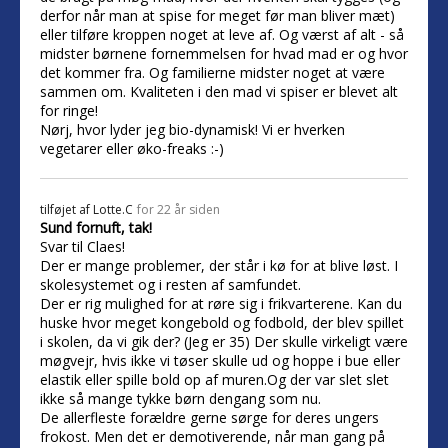
derfor når man at spise for meget før man bliver mæt)
eller tilføre kroppen noget at leve af. Og værst af alt - så
midster børnene fornemmelsen for hvad mad er og hvor
det kommer fra. Og familierne midster noget at være
sammen om. Kvaliteten i den mad vi spiser er blevet alt
for ringe!
Nørj, hvor lyder jeg bio-dynamisk! Vi er hverken
vegetarer eller øko-freaks :-)
tilføjet af
Lotte.C
for 22 år siden
Sund fornuft, tak!
Svar til Claes!
Der er mange problemer, der står i kø for at blive løst. I
skolesystemet og i resten af samfundet.
Der er rig mulighed for at røre sig i frikvarterene. Kan du
huske hvor meget kongebold og fodbold, der blev spillet
i skolen, da vi gik der? (Jeg er 35) Der skulle virkeligt være
møgvejr, hvis ikke vi tøser skulle ud og hoppe i bue eller
elastik eller spille bold op af muren.Og der var slet slet
ikke så mange tykke børn dengang som nu.
De allerfleste forældre gerne sørge for deres ungers
frokost. Men det er demotiverende, når man gang på