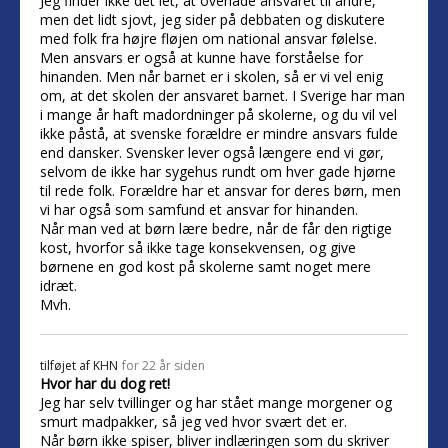
Jeg finder ikke det let, at overlade ansvaret til andre,
men det lidt sjovt, jeg sider på debbaten og diskutere
med folk fra højre fløjen om national ansvar følelse.
Men ansvars er også at kunne have forståelse for
hinanden. Men når barnet er i skolen, så er vi vel enig
om, at det skolen der ansvaret barnet. I Sverige har man
i mange år haft madordninger på skolerne, og du vil vel
ikke påstå, at svenske forældre er mindre ansvars fulde
end dansker. Svensker lever også længere end vi gør,
selvom de ikke har sygehus rundt om hver gade hjørne
til rede folk. Forældre har et ansvar for deres børn, men
vi har også som samfund et ansvar for hinanden.
Når man ved at børn lære bedre, når de får den rigtige
kost, hvorfor så ikke tage konsekvensen, og give
børnene en god kost på skolerne samt noget mere
idræt.
Mvh.
tilføjet af
KHN
for 22 år siden
Hvor har du dog ret!
Jeg har selv tvillinger og har stået mange morgener og
smurt madpakker, så jeg ved hvor svært det er.
Når børn ikke spiser, bliver indlæringen som du skriver