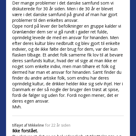
Der mange problemer i det danske samfund som vi
diskuterede for 30 år siden. Men i de 30 år er blevet
være i det danske samfund på grund af man har gjort
problemer til den enkeltes ansvar.
Oppe nord på lever der befolkninger en gruppe kalder vi
Grønlænder dem ser vi gå rundt i gader ret fulde,
oprindelig levede de med en ansvar for hinanden. Men
efter deres kultur blev nedbrudt og blev gjort til enkelte
indivier, og de ikke følte der brug for dem, var der kun
flasken tilbage. Et andet folk samerne fik lov til at bevare
deres sanfunds kultur, hvad der vil sige at man ikke er
noget som enkelte indivi, men man tilhøre et folk og
dermed har man et ansvar for hinanden. Samt finder du
finder du andre artiske folk, som endnu har deres
oprindelig kultur, de drikker helder ikke sig selv ihjel. Her i
Danmark er der så nogle der bruger den trøst at spise,
fordi de følger sig uden for. Fordi nogen mener, det er
deres egen ansvar.
Mvh.
tilføjet af
Mikkeline
for 22 år siden
Ikke forstået.