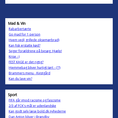
Mad & Vin
Rabarbertærte
Go mad for 1 person
Hvem ved( grillede oksemørbrad)
Kan fisk erstatte kød?
Sviger forældrene på besøg. Hjælp!
Krise :-)
FEST KAGE er det rigtig?
Hjemmebag bliver hurtigt tørt - (??)
Brammers menu - Kvistgård
Kan du lave vin?
Sport
FIFA går imod racisme og fascisme
2/3 af FCK's mål er udenlandske
Kan godt selv læse bold.dk nyhederne
Dan Anton bliver i Brøndby