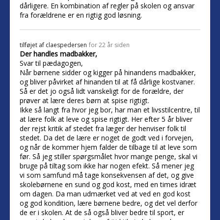
dårligere. En kombination af regler på skolen og ansvar
fra forældrene er en rigtig god løsning.
tilføjet af
claespedersen
for 22 år siden
Der handles madbakker,
Svar til pædagogen,
Når børnene sidder og kigger på hinandens madbakker,
og bliver påvirket af hinanden til at få dårlige kostvaner.
Så er det jo også lidt vanskeligt for de forældre, der
prøver at lære deres børn at spise rigtigt.
Ikke så langt fra hvor jeg bor, har man et livsstilcentre, til
at lære folk at leve og spise rigtigt. Her efter 5 år bliver
der rejst kritik af stedet fra læger der henviser folk til
stedet. Da det de lære er noget de godt ved i forvejen,
og når de kommer hjem falder de tilbage til at leve som
før. Så jeg stiller spørgsmålet hvor mange penge, skal vi
bruge på tiltag som ikke har nogen efekt. Så mener jeg
vi som samfund må tage konsekvensen af det, og give
skolebørnene en sund og god kost, med en times idræt
om dagen. Da man udmærket ved at ved en god kost
og god kondition, lære børnene bedre, og det vel derfor
de er i skolen. At de så også bliver bedre til sport, er