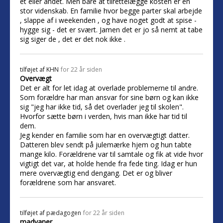
et eller andet. Men bare at tilrettelægge kosten er en
stor videnskab. En familie hvor begge parter skal arbejde
, slappe af i weekenden , og have noget godt at spise -
hygge sig - det er svært. Jamen det er jo så nemt at tabe
sig siger de , det er det nok ikke .
tilføjet af
KHN
for 22 år siden
Overvægt
Det er alt for let idag at overlade problemerne til andre.
Som forældre har man ansvar for sine børn og kan ikke
sig "jeg har ikke tid, så det overlader jeg til skolen".
Hvorfor sætte børn i verden, hvis man ikke har tid til
dem.
Jeg kender en familie som har en overvægtigt datter.
Datteren blev sendt på julemærke hjem og hun tabte
mange kilo. Forældrene var til samtale og fik at vide hvor
vigtigt det var, at holde hende fra fede ting. Idag er hun
mere overvægtig end dengang. Det er og bliver
forældrene som har ansvaret.
tilføjet af
pædagogen
for 22 år siden
madvaner