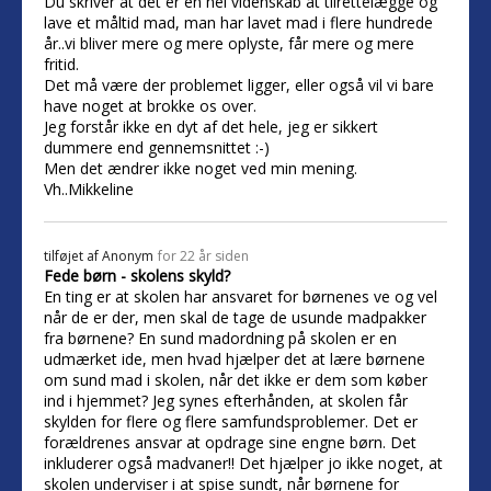
Du skriver at det er en hel videnskab at tilrettelægge og
lave et måltid mad, man har lavet mad i flere hundrede
år..vi bliver mere og mere oplyste, får mere og mere
fritid.
Det må være der problemet ligger, eller også vil vi bare
have noget at brokke os over.
Jeg forstår ikke en dyt af det hele, jeg er sikkert
dummere end gennemsnittet :-)
Men det ændrer ikke noget ved min mening.
Vh..Mikkeline
tilføjet af
Anonym
for 22 år siden
Fede børn - skolens skyld?
En ting er at skolen har ansvaret for børnenes ve og vel
når de er der, men skal de tage de usunde madpakker
fra børnene? En sund madordning på skolen er en
udmærket ide, men hvad hjælper det at lære børnene
om sund mad i skolen, når det ikke er dem som køber
ind i hjemmet? Jeg synes efterhånden, at skolen får
skylden for flere og flere samfundsproblemer. Det er
forældrenes ansvar at opdrage sine engne børn. Det
inkluderer også madvaner!! Det hjælper jo ikke noget, at
skolen underviser i at spise sundt, når børnene for