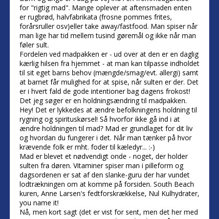
for "rigtig mad". Mange oplever at aftensmaden enten
er rugbrød, halvfabrikata (frosne pommes frites,
forårsruller osv)eller take away/fastfood. Man spiser når
man lige har tid mellem tusind gøremål og ikke når man
føler sult.
Fordelen ved madpakken er - ud over at den er en daglig
kærlig hilsen fra hjemmet - at man kan tilpasse indholdet
til sit eget barns behov (mængde/smag/evt. allergi) samt
at barnet får mulighed for at spise, når sulten er der. Det
er i hvert fald de gode intentioner bag dagens frokost!
Det jeg søger er en holdningsændring til madpakken.
Hey! Det er lykkedes at ændre befolkningens holdning til
rygning og spirituskørsel! Så hvorfor ikke gå ind i at
ændre holdningen til mad? Mad er grundlaget for dit liv
og hvordan du fungerer i det. Når man tænker på hvor
krævende folk er mht. foder til kæledyr... :-)
Mad er blevet et nødvendigt onde - noget, der holder
sulten fra døren. Vitaminer spiser man i pilleform og
dagsordenen er sat af den slanke-guru der har vundet
lodtrækningen om at komme på forsiden. South Beach
kuren, Anne Larsen's fedtforskrækkelse, Nul Kulhydrater,
you name it!
Nå, men kort sagt (det er vist for sent, men det her med