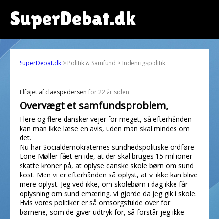
SuperDebat.dk
SuperDebat.dk
> Politik & Samfund > Indenrigspolitik
tilføjet af
claespedersen
for 22 år siden
Overvægt et samfundsproblem,
Flere og flere dansker vejer for meget, så efterhånden
kan man ikke læse en avis, uden man skal mindes om
det.
Nu har Socialdemokraternes sundhedspolitiske ordføre
Lone Møller fået en ide, at der skal bruges 15 millioner
skatte kroner på, at oplyse danske skole børn om sund
kost. Men vi er efterhånden så oplyst, at vi ikke kan blive
mere oplyst. Jeg ved ikke, om skolebørn i dag ikke får
oplysning om sund ernæring, vi gjorde da jeg gik i skole.
Hvis vores politiker er så omsorgsfulde over for
børnene, som de giver udtryk for, så forstår jeg ikke