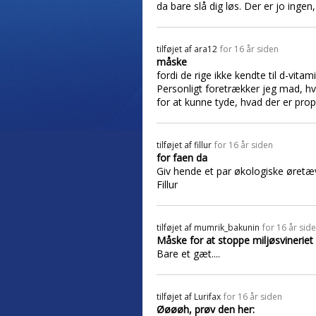
da bare slå dig løs. Der er jo ingen
tilføjet af
ara12
for 16 år siden
måske
fordi de rige ikke kendte til d-vita
Personligt foretrækker jeg mad, h
for at kunne tyde, hvad der er propp
tilføjet af
fillur
for 16 år siden
for faen da
Giv hende et par økologiske øretæ
Fillur
tilføjet af
mumrik_bakunin
for 16 år sid
Måske for at stoppe miljøsvineriet
Bare et gæt....
tilføjet af
Lurifax
for 16 år siden
Øøøøh, prøv den her: