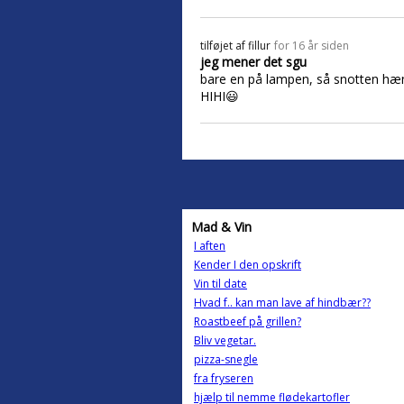
tilføjet af
fillur
for 16 år siden
jeg mener det sgu
bare en på lampen, så snotten hæn
HIHI😃
Mad & Vin
I aften
Kender I den opskrift
Vin til date
Hvad f.. kan man lave af hindbær??
Roastbeef på grillen?
Bliv vegetar.
pizza-snegle
fra fryseren
hjælp til nemme flødekartofler