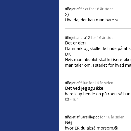
tilføjet af
flaks
for 16 år siden
;-)
Uha da, der kan man bare se.
tilføjet af
ara12
for 16 år siden
Det er der i
Danmark og skulle de finde på at sp
DK.
Hvis man absolut skal kritisere øko
man taler om, i stedet for hvad 
tilføjet af
fillur
for 16 år siden
Det ved jeg sgu ikke
bare klap hende en på roen så hun 
😉Fillur
tilføjet af
Larslillepot
for 16 år siden
Nej
hvor ER du altså morsom.😮