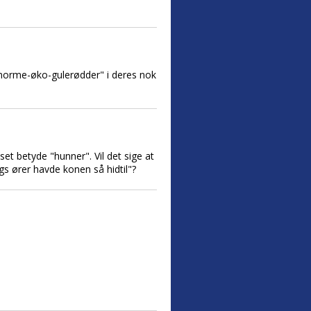
enorme-øko-gulerødder" i deres nok
t betyde "hunner". Vil det sige at
gs ører havde konen så hidtil"?