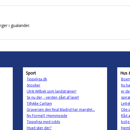
ger i gualander.
Sport
Hus 
Tippeliga.dk
Boxm
Snooker
hu h
Ulrik Wilbek som landstræner!
er de
Se nu der, - verden gået af lave!!
spir
Tillykke Carlsen
Lejli
Graversen den Real Madrid har manglet...
Olie
Ny Formel1 Hjemmeside
Råd a
Tippeliga med odds
bolig
Hvad sker der?
hjeml