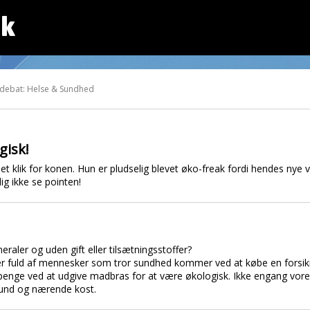
dk
 debat: Helse & Sundhed
gisk!
lået klik for konen. Hun er pludselig blevet øko-freak fordi hendes nye
ig ikke se pointen!
neraler og uden gift eller tilsætningsstoffer?
er fuld af mennesker som tror sundhed kommer ved at købe en forsik
enge ved at udgive madbras for at være økologisk. Ikke engang vore
sund og nærende kost.