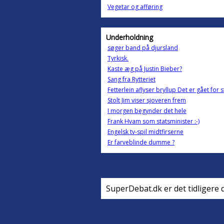
Vegetar og afføring
Underholdning
søger band på djursland
Tyrkisk.
Kaste æg på Justin Bieber?
Sang fra Rytteriet
Fetterlein aflyser bryllup Det er gået for 
Stolt Jim viser sjoveren frem
I morgen begynder det hele
Frank Hvam som statsminister :-)
Engelsk tv-spil midtfirserne
Er farveblinde dumme ?
SuperDebat.dk er det tidligere 