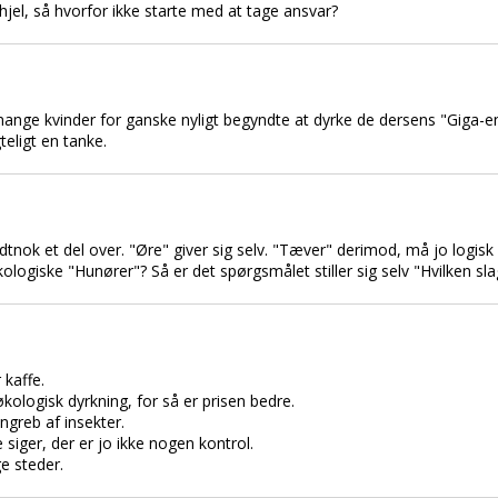
ihjel, så hvorfor ikke starte med at tage ansvar?
 mange kvinder for ganske nyligt begyndte at dyrke de dersens "Giga-
eligt en tanke.
et del over. "Øre" giver sig selv. "Tæver" derimod, må jo logisk se
ogiske "Hunører"? Så er det spørgsmålet stiller sig selv "Hvilken sla
 kaffe.
 økologisk dyrkning, for så er prisen bedre.
greb af insekter.
siger, der er jo ikke nogen kontrol.
e steder.