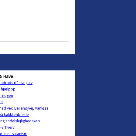
& Have
adrads på trægulv
a hjælppp
r nogen
æa
ghed ved Bellahøjvej, Vanløse
 på køkkkenborde
ng andelslejlighedskøb
 -erhverv...
øse er satanism