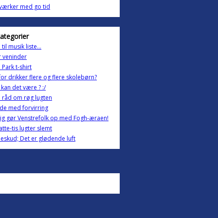
værker med go tid
kategorier
til musik liste...
 veninder
 Park t-shirt
or drikker flere og flere skolebørn?
kan det være ? :/
 råd om røg lugten
de med forvirring
ig gør Venstrefolk op med Fogh-æraen!
tte-tis lugter slemt
neskud; Det er glødende luft