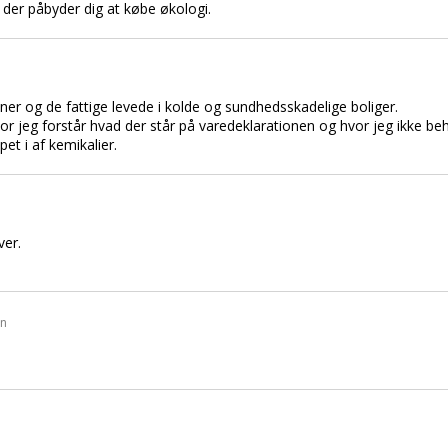
, der påbyder dig at købe økologi.
miner og de fattige levede i kolde og sundhedsskadelige boliger.
vor jeg forstår hvad der står på varedeklarationen og hvor jeg ikke 
et i af kemikalier.
ver.
en