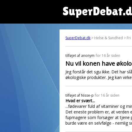
SuperDebat.
SuperDebat.dk
> Helse & Sundhed > Fri
tilføjet af
anonym
for 16 år siden
Nu vil konen have økolo
Jeg forstår det sgu ikke. Det har s
økologiske produkter. Jeg kan virkel
tilføjet af
Nisse-p
for 16 år siden
Hvad er svært...
...fødevarer fuld af vitaminer og mi
Det eneste problem er, at verden 
fupmagere som forsøger at tjene p
burde være en selvfølge - nemlig 