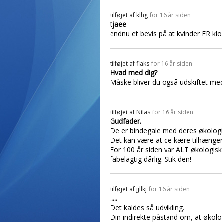
tilføjet af
klhg
for 16 år siden
tjaee
endnu et bevis på at kvinder ER kl
tilføjet af
flaks
for 16 år siden
Hvad med dig?
Måske bliver du også udskiftet me
tilføjet af
Nilas
for 16 år siden
Gudfader.
De er bindegale med deres økologi-b
Det kan være at de kære tilhængere
For 100 år siden var ALT økologisk 
fabelagtig dårlig. Stik den!
tilføjet af
jjllkj
for 16 år siden
.....
Det kaldes så udvikling.
Din indirekte påstand om, at økolog