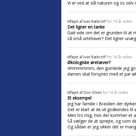
Vi er ved at slå naturen og os selv 
tilføjet af
Ivan Ræbroff
for 16 år siden
Det ligner en tanke
Gad vide om det er grunden til at
så små urtehaver? Det ligner unægt
tilføjet af
Ivan Ræbroff
for 16 år siden
Økologiske øretæver?
Hmmmmmm, den gumlede jeg godtnok 
damen skal forsynes med et par økol
tilføjet af
Don Olsen
for 16 år siden
Et eksempel
Jeg har familie i Brasilien der dyrker
Det er klart at de vil godkendes til
Men tro mig, hvis der kommer et an
Så vælger de at sprøjte, og som de 
Og sådan er jeg sikker det er mang