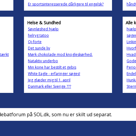
Er sportsinteresserede dårligere til engelsk?
hånd
Helse & Sundhed
Alle 
Søvnløshed hjælp
hjælp 
helryg tatoo
søger
Qi-forte
Linkin
Det sunde liv
Hvorf
stærkt
Mørk chokolade mod knogleskørhed.
Hvad 
Nataktiv underbo
Gode
Min kone har bestilt et gebis
Perio
White Eagle - erfaringer søges!
Endel
Jeg glæder mig til 1. april
Hunka
Danmark eller Sverige ???
Stjer
debatforum på SOL.dk, som nu er skilt ud separat.