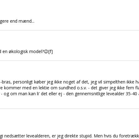
ogere end mænd...
d en økologisk model?😉[f]
ras, personligt køber jeg ikke noget af det, jeg vil simpelthen ikke ha
 kommer med en lektie om sundhed o.s.v. - det giver jeg ikke fem fla
- og om man kan li' det eller ej - den gennemsnitlige levealder 35-40
i nedsætter levealderen, er jeg direkte stupid. Men hvis du foretrække