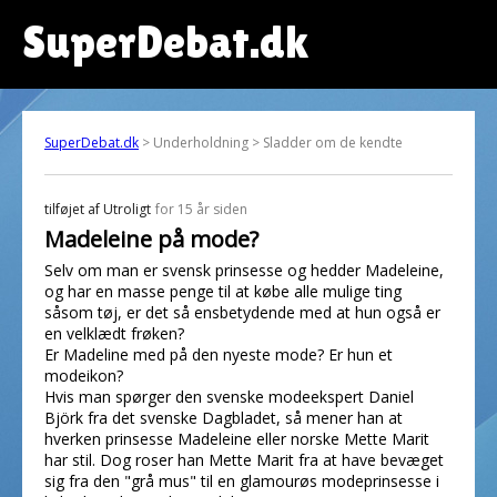
SuperDebat.dk
SuperDebat.dk
> Underholdning > Sladder om de kendte
tilføjet af
Utroligt
for 15 år siden
Madeleine på mode?
Selv om man er svensk prinsesse og hedder Madeleine,
og har en masse penge til at købe alle mulige ting
såsom tøj, er det så ensbetydende med at hun også er
en velklædt frøken?
Er Madeline med på den nyeste mode? Er hun et
modeikon?
Hvis man spørger den svenske modeekspert Daniel
Björk fra det svenske Dagbladet, så mener han at
hverken prinsesse Madeleine eller norske Mette Marit
har stil. Dog roser han Mette Marit fra at have bevæget
sig fra den "grå mus" til en glamourøs modeprinsesse i