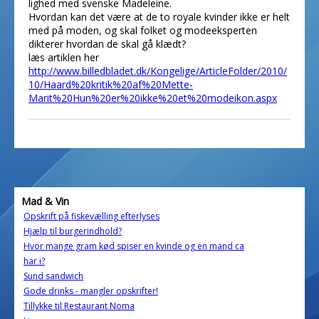
lighed med svenske Madeleine.
Hvordan kan det være at de to royale kvinder ikke er helt
med på moden, og skal folket og modeeksperten
dikterer hvordan de skal gå klædt?
læs artiklen her
http://www.billedbladet.dk/Kongelige/ArticleFolder/2010/
10/Haard%20kritik%20af%20Mette-
Marit%20Hun%20er%20ikke%20et%20modeikon.aspx
Mad & Vin
Opskrift på fiskevælling efterlyses
Hjælp til burgerindhold?
Hvor mange gram kød spiser en kvinde og en mand ca
har i?
Sund sandwich
Gode drinks - mangler opskrifter!
Tillykke til Restaurant Noma