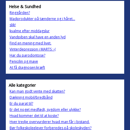
Helse & Sundhed
Ringgården?
Madprodukter på tænderne og i håret...
slik!
kvalme efter middagslur
Vandpiben skal have en anden lyd
Find en mening med livet.
Vinterdepression i MARTS :-(
Har du parodontose?
Penicilin og mave
At få diagnosen:kræft
Alle kategorier
Kan man godt vente med skatten?
Dækning mobil/bredbånd
Er du parat til?
Er det noget medfødt, sygdom eller ulykke?
Hvad kommer det til at koste?
Hver tredje overvurderer hvad man får i bistand.
Bør folkeskoleelever forberedes på skoleskyderi?