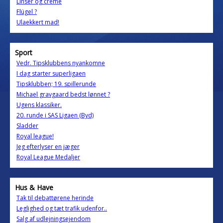
Linser og creme
Flügel ?
Ulaekkert mad!
Sport
Vedr. Tipsklubbens nyankomne
I dag starter superligaen
Tipsklubben; 19. spillerunde
Michael gravgaard bedst lønnet ?
Ugens klassiker.
20. runde i SAS Ligaen (Byd)
Sladder
Royal league!
Jeg efterlyser en jæger
Royal League Medaljer
Hus & Have
Tak til debattørene herinde
Leglighed og tæt trafik udenfor..
Salg af udlejningsejendom