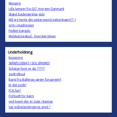
Messing
Lilla lamper fra GO´ morgen Danmark
Skævt badeværelse-gulv
Må jeg hente din pebersvend peberkværn?? :)
orm i madressen
Fedtet trægulv.
Muldvarpeskud - hvordan bliver
Underholdning
kopiering
SERIØS DEBAT I SOL ØNSKES
Schatze hvor er du ??????
godt tilbud
Band fra Ballerup søger forsanger!!
Er det ondt?
FCK.fan?
Forbudt for børn
ved hvem der er inde i Bamse
Var månelandingerne snyd ?