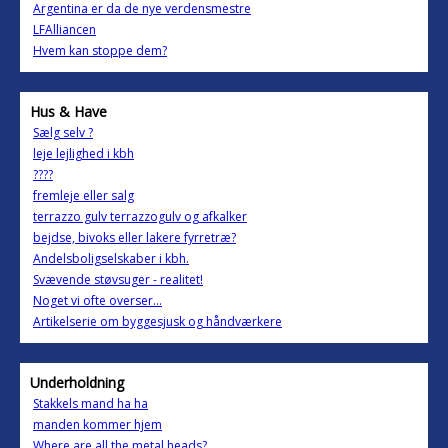
Argentina er da de nye verdensmestre
LFAlliancen
Hvem kan stoppe dem?
Hus & Have
Sælg selv ?
leje lejlighed i kbh
????
fremleje eller salg
terrazzo gulv terrazzogulv og afkalker
bejdse, bivoks eller lakere fyrretræ?
Andelsboligselskaber i kbh.
Svævende støvsuger - realitet!
Noget vi ofte overser...
Artikelserie om byggesjusk og håndværkere
Underholdning
Stakkels mand ha ha
manden kommer hjem
Where are all the metal heads?