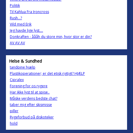
Politik
Til Kahlua Fra Ironcross
Rush...?
Vild med Erik
Jeg havde lige lyst....
Donkraften - åååh du store min, hvor stor er din?
AV AV AV
Helse & Sundhed
tandpine hjælp
Plastikoperationer; er det etisk rigtigt? HJÆLP
Cipralex
Forening for os rygere
Har ikke lyst til at spise..
Måske verdens bedste chat?
taber mig efter skismisse
piller
Rygeforbud på diskoteker
hold