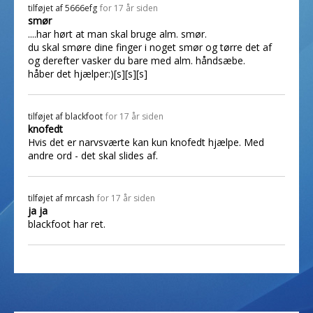
tilføjet af
5666efg
for 17 år siden
smør
....har hørt at man skal bruge alm. smør.
du skal smøre dine finger i noget smør og tørre det af
og derefter vasker du bare med alm. håndsæbe.
håber det hjælper:)[s][s][s]
tilføjet af
blackfoot
for 17 år siden
knofedt
Hvis det er narvsværte kan kun knofedt hjælpe. Med
andre ord - det skal slides af.
tilføjet af
mrcash
for 17 år siden
ja ja
blackfoot har ret.