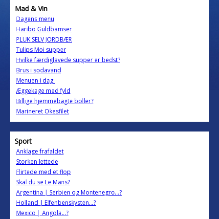
Mad & Vin
Dagens menu
Haribo Guldbamser
PLUK SELV JORDBÆR
Tulips Moi supper
Hvilke færdiglavede supper er bedst?
Brus i sodavand
Menuen i dag.
Æggekage med fyld
Billige hjemmebagte boller?
Marineret Okesfilet
Sport
Anklage frafaldet
Storken lettede
Flirtede med et flop
Skal du se Le Mans?
Argentina | Serbien og Montenegro…?
Holland | Elfenbenskysten…?
Mexico | Angola…?