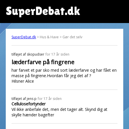
SuperDebat.dk
SuperDebat.dk
> Hus & Have > Gør det selv
tilføjet af
skopudser
for 17 år siden
læderfarve på fingrene
har farvet et par sko med sort læderfarve og har fået en
masse på fingrene.Hvordan får jeg det af ?
Hilsner Alice
tilføjet af
jens p
for 17 år siden
Cellulosefortynder
Vil ikke anbefale det, men det tager alt. Skynd dig at
skylle hænder bagefter