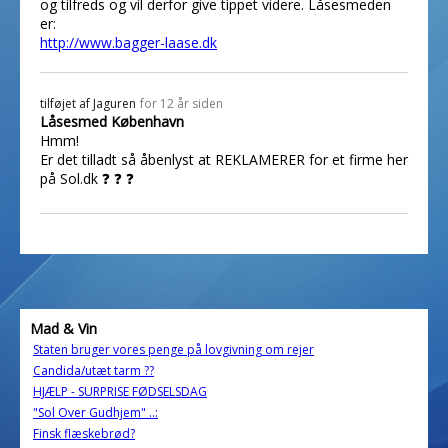
og tilfreds og vil derfor give tippet videre. Låsesmeden
er:
http://www.bagger-laase.dk
tilføjet af
Jaguren
for 12 år siden
Låsesmed København
Hmm!
Er det tilladt så åbenlyst at REKLAMERER for et firme her
på Sol.dk ❓ ❓ ❓
Mad & Vin
Staten bruger vores penge på lovgivning om rejer
Candida/utæt tarm ??
HJÆLP - SURPRISE FØDSELSDAG
"Sol Over Gudhjem" ..:
Finsk flæskebrød?