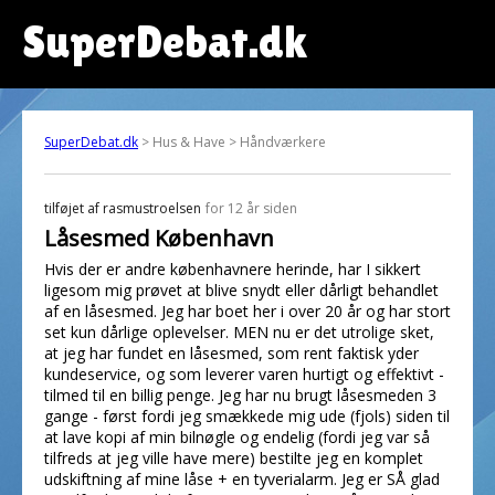
SuperDebat.dk
SuperDebat.dk
> Hus & Have > Håndværkere
tilføjet af
rasmustroelsen
for 12 år siden
Låsesmed København
Hvis der er andre københavnere herinde, har I sikkert
ligesom mig prøvet at blive snydt eller dårligt behandlet
af en låsesmed. Jeg har boet her i over 20 år og har stort
set kun dårlige oplevelser. MEN nu er det utrolige sket,
at jeg har fundet en låsesmed, som rent faktisk yder
kundeservice, og som leverer varen hurtigt og effektivt -
tilmed til en billig penge. Jeg har nu brugt låsesmeden 3
gange - først fordi jeg smækkede mig ude (fjols) siden til
at lave kopi af min bilnøgle og endelig (fordi jeg var så
tilfreds at jeg ville have mere) bestilte jeg en komplet
udskiftning af mine låse + en tyverialarm. Jeg er SÅ glad