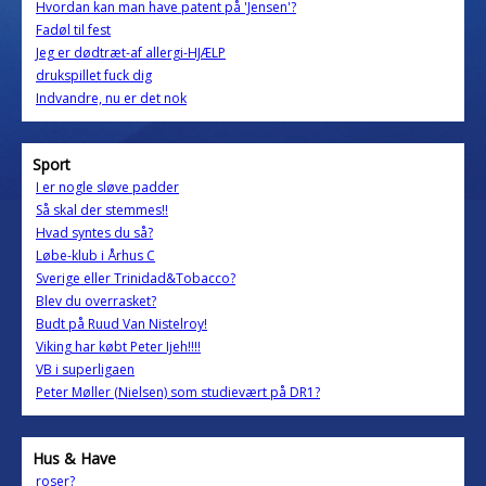
Hvordan kan man have patent på 'Jensen'?
Fadøl til fest
Jeg er dødtræt-af allergi-HJÆLP
drukspillet fuck dig
Indvandre, nu er det nok
Sport
I er nogle sløve padder
Så skal der stemmes!!
Hvad syntes du så?
Løbe-klub i Århus C
Sverige eller Trinidad&Tobacco?
Blev du overrasket?
Budt på Ruud Van Nistelroy!
Viking har købt Peter Ijeh!!!!
VB i superligaen
Peter Møller (Nielsen) som studievært på DR1?
Hus & Have
roser?