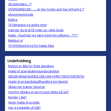
Så indendørs...??
STEVNSVINDUER.........er her nogen som har erfraring ??
afsyret kommode
Maling
Til fattigrøve og andre med
trænger du til at få rydet op i dine bede
hjælp - hvad kan jeg gøre med min udlejere.. ?????
Meldug :o(
Til VVS/Smed brug for hjælp Akut
Underholdning
Motion er ikke for fede danskere
Hjælp til spørgeskemaundersøgelse
SØGER MAND/KVINDE DER HAR HYRET PRIVATDETEKTIV
Hjælp til en kandidatafhandling om NemId
Sådan her træner vkoerne
Hvorfor tillades et sprog som dette på sol?
Kender I det?
Søger hjælp til projekt.
Har jeg tekstiler af stål?