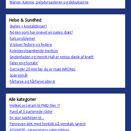
Marvin, Katrine, pelsdyrsavleren og skibukserne
Helse & Sundhed
Skelen + kontaktlinser?
Nogen som har prøvet en paleo diæt?
hals problemer
Vi bliver federe og federe
Kolesterolsænkende medicin
Seidenfaden og Henrik Hall er netop døde af kræft
Føler mig fortabt
Det tager 20 min før du er mæt WRONG
Spørgsmål
hårfarve og hårfarve allergi
Alle kategorier
Hvilket program til PMD filer ??
Fund af 3 parterede rådyr
En stor julehilsen til...
Penneven M/K med henblik på venskab søges!
ADVARSEL-satanismens juletradition