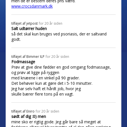
men de er bestem deres pris værd.
www.crocsdanmark.dk
tilføjet af
jetpost
for 20 år siden
Salt udtørrer huden
så det skal kun bruges ved psoriasis, der er saltvand
godt.
tilføjet af
Bimmer ILP
for 20 år siden
Fodmassage
Prøv at give dine fødder en god omgang fodmassage,
og prøv at ligge på ryggen
med knæene i en vinkel på 90 grader.
Det behøver kun at gøre det i 5-10 minutter.
Jeg har selv haft et hårdt job, hvor jeg
skulle bærer flere tons på en vagt.
tilføjet af
Eniro
for 20 år siden
sødt af dig :0) men
mine sko er rigtig gode. Jeg går bare så meget at