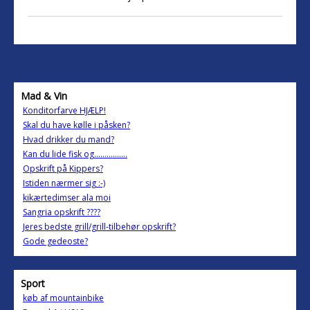
Mad & Vin
Konditorfarve HJÆLP!
Skal du have kølle i påsken?
Hvad drikker du mand?
Kan du lide fisk og................
Opskrift på Kippers?
Istiden nærmer sig :-)
kikærtedimser ala moi
Sangria opskrift ????
Jeres bedste grill/grill-tilbehør opskrift?
Gode gedeoste?
Sport
køb af mountainbike