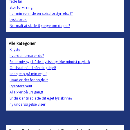
fede lår
stor forvirring
har min veninde en spiseforstyrrelse??
Lyskebrok.
Normalt at skide 6 gange om dagen?
Alle kategorier
Knyste
hvordan ornarer du?
Føler mig syg både i fysisk og ikke mindst psykisk
Ondskabsfuld hån slog ihjel!
lidt hjælp på min vej :-(
Hvad er det for nogle??
Fysioterapeut
Alle x'er på EN gang!
Er du klar til at lade dit eget lys skinne?
ny undersøgelse viser