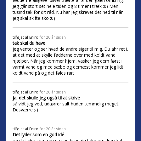
fødderne alligevel bliver trætte af al den gåen omkring.
Jeg går stort set hele tiden og 8 timer i træk :0) Men
tusind tak for dit råd. Nu har jeg skrevet det ned til når
jeg skal skifte sko :0)
tilføjet af
Eniro
for 20 år siden
tak skal du have
jeg venter og ser hvad de andre siger til mig. Du ahr ret i,
at det med at skylle fødderne over med koldt vand
hjælper. Når jeg kommer hjem, vasker jeg dem først i
varmt vand og med sæbe og dernæst kommer jeg lidt
koldt vand på og det føles rart
tilføjet af
Eniro
for 20 år siden
ja, det skulle jeg også til at skrive
så vidt jeg ved, udtørrer salt huden temmelig meget.
Desværre ;-)
tilføjet af
Eniro
for 20 år siden
Det lyder som en god idé
og du lyder som om du ved hvad du taler om. Jeg skal