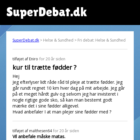
SuperDebat.dk
SuperDebat.dk
> Helse & Sundhed > Fri debat: Helse & Sundhed
tilføjet af
Eniro
for 20 år siden
kur til trætte fødder ?
Hej
Jeg efterlyser lidt råde råd til pleje at trætte fødder. Jeg
går rundt regnet 10 km hver dag på mit arbejde. Jeg går
på et meget hårdt gulv og selvom jeg har invisteret i
nogle rigtige gode sko, så kan man bestemt godt
mærke det i sine fødder alligevel.
Hvad anbefaler I at man plejer sine fødder med ?
tilføjet af
malthesen64
for 20 år siden
Vil anbefale måske matas.