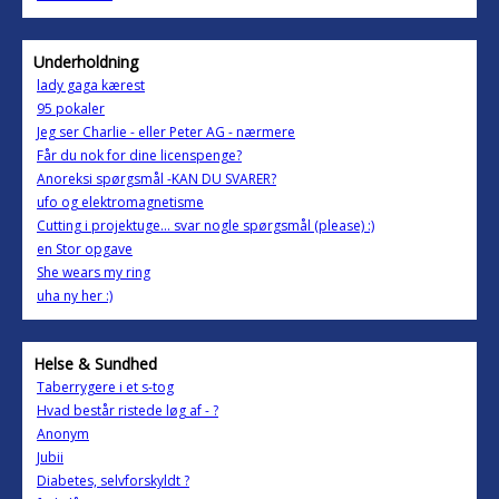
Underholdning
lady gaga kærest
95 pokaler
Jeg ser Charlie - eller Peter AG - nærmere
Får du nok for dine licenspenge?
Anoreksi spørgsmål -KAN DU SVARER?
ufo og elektromagnetisme
Cutting i projektuge... svar nogle spørgsmål (please) :)
en Stor opgave
She wears my ring
uha ny her :)
Helse & Sundhed
Taberrygere i et s-tog
Hvad består ristede løg af - ?
Anonym
Jubii
Diabetes, selvforskyldt ?