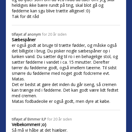
heldigvis ikke bære rundt på ting, skal blot gå og
fødderne kan sgu blive trætte alligevel :0)
Tak for dit råd
tilføjet af
anonym
for 20 år siden
Sæbespåner
er også godt at bruge til trætte fødder, og måske også
det billigste i brug. Du pisker nogle sæbespåner op i
lunken vand. Du sætter dig til ro i en behagelige stol, og
sætter fødderne i vandet i ca. 15 minutter. Derefter
tørrer du fødderne godt, også imellem tæerne. Til sidst
smørre du fødderne med noget godt fodcreme evt.
Matas.
Det er bedst at gøre det inden du går iseng, så cremen
kan trænge ind i fødderne. Det kan godt være lidt fedtet
med cremen.
Matas fodbadeolie er også godt, men dyre at købe.
tilføjet af
Bimmer ILP
for 20 år siden
Velbekommen! ;o)
Så må vi håbe at det hjælper.