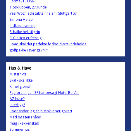
Formel-1 i USA?
Tipsklubben, 27.runde
Yes! Wozniacki tabte finalen i Stuttgart ;o)
Simona Halep
Indkast træning
Schalke helt til grin
El Clasico er færdig
Hvad skal det perfekte fodbold-site indeholde
golfpakke i sverige?????
Hus & Have
Mistænkte
Skal - skal ikke
Rimelig pris?
Fagforeningen 3F har besøgt Hotel Bel Air
AZ huse?
Interbyg?
Hvor finder jeg en plænklipper gokart
Med bøssen i hånd
mug i køkkenskab
Sommerhus