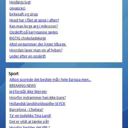
Hvidløgs lugt
cevapceci
birkesaft og sirup
Hvad har i fået at spise i aften?
Kan man koge æg i mikroovn?
Opskrift på karrysuppe søges
RIGTIG chokoladekage
Altid vingummier der ligger tilbage.
Hvordan laver man vin af hyben?
Leder efter en opskrift
Sport
Aílton scorede det bedste mål i hele Europa men...
BREAKING NEWS
Jeg forstår ikke Wenger
Hvorfor indrømmer han ikke bare?
Hollandsk landsholdsspiller til FCK
Barcelona - Chelsea?
Ta' en tudekiks Tina Lund!
Det er vildt at tænke på!!
Hvorfor hedder det EfB.?