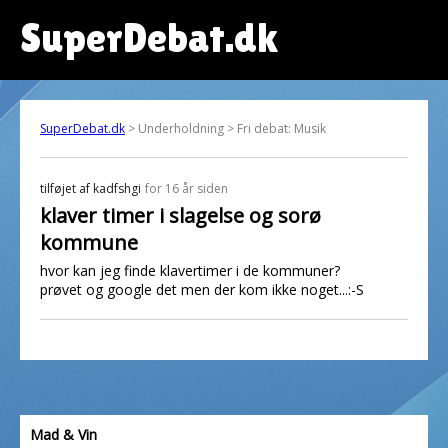
SuperDebat.dk
SuperDebat.dk
> Underholdning > Fri debat: Musik
tilføjet af
kadfshgi
for 16 år siden
klaver timer i slagelse og sorø
kommune
hvor kan jeg finde klavertimer i de kommuner?
prøvet og google det men der kom ikke noget...:-S
Mad & Vin