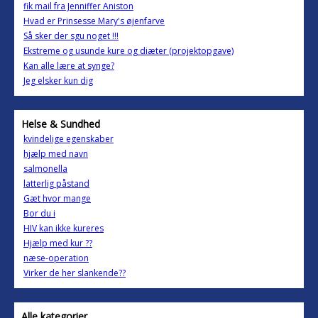
fik mail fra Jenniffer Aniston
Hvad er Prinsesse Mary's øjenfarve
Så sker der sgu noget !!!
Ekstreme og usunde kure og diæter (projektopgave)
Kan alle lære at synge?
Jeg elsker kun dig
Helse & Sundhed
kvindelige egenskaber
hjælp med navn
salmonella
latterlig påstand
Gæt hvor mange
Bor du i
HIV kan ikke kureres
Hjælp med kur ??
næse-operation
Virker de her slankende??
Alle kategorier