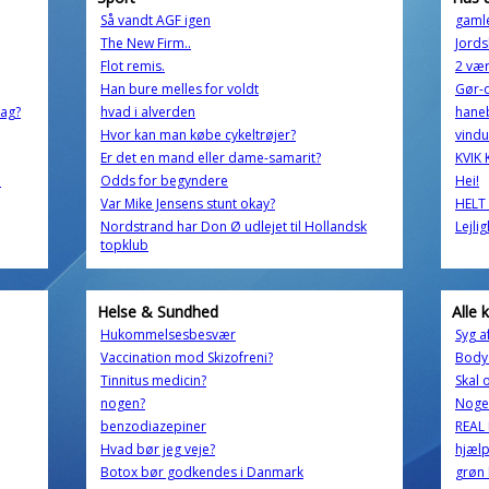
Så vandt AGF igen
gamle
The New Firm..
Jords
Flot remis.
2 vær
Han bure melles for voldt
Gør-d
dag?
hvad i alverden
hane
Hvor kan man købe cykeltrøjer?
vind
Er det en mand eller dame-samarit?
KVIK
e
Odds for begyndere
Hei!
Var Mike Jensens stunt okay?
HELT 
Nordstrand har Don Ø udlejet til Hollandsk
Lejli
topklub
Helse & Sundhed
Alle 
Hukommelsesbesvær
Syg a
Vaccination mod Skizofreni?
Body 
Tinnitus medicin?
Skal 
nogen?
Nogen
benzodiazepiner
REAL
Hvad bør jeg veje?
hjælp
Botox bør godkendes i Danmark
grøn 