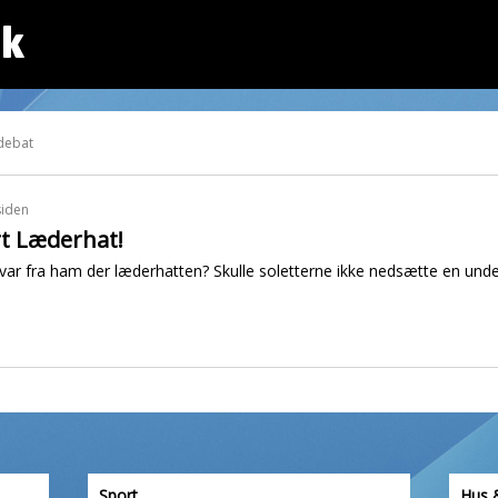
dk
debat
siden
ert Læderhat!
ar fra ham der læderhatten? Skulle soletterne ikke nedsætte en und
Sport
Hus 