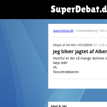
SuperDebat.
SuperDebat.dk
> Underholdning > SOL 
tilføjet af
HIV MIG I NOSSERNE
for 14 år 
Jeg bliver jagtet af Alb
Hvorfor er der så mange dumme sv
høje tide!
Vh.
Nossetrækkeren
Mad & Vin