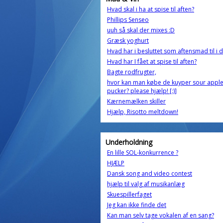
Hvad skal i ha at spise til aften?
Phillips Senseo
uuh så skal der mixes :D
Græsk yoghurt
Hvad har i besluttet som aftensmad til i 
Hvad har I fået at spise til aften?
Bagte rodfrugter,
hvor kan man købe de kuyper sour appl
pucker? please hjælp! [:)]
Kærnemælken skiller
Hjælp, Risotto meltdown!
Underholdning
En lille SOL-konkurrence ?
HJÆLP
Dansk song and video contest
hjælp til valg af musikanlæg
Skuespillerfaget
Jeg kan ikke finde det
Kan man selv tage vokalen af en sang?