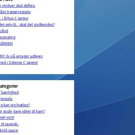
 vinduer skal skiftes:
lået trætørrestativ
. i århus C søges
et-selv-EL : skal det godkendes?
bånd
uesmaling
 KØKKEN
NY 3v på amager udlejes
ghed i Odense C søges!
kategorier
f kærlighed
tequila
og kan jeg hjælpe?
 gode gave idéer til ham?
 HIP-HOP
 til spansk..
kold sauce