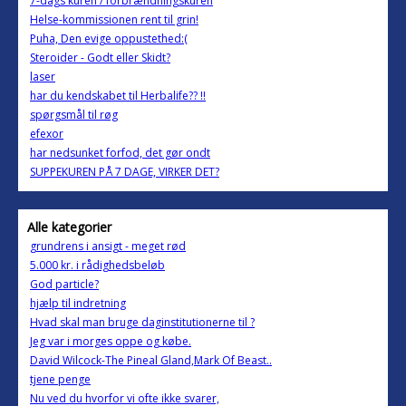
7-dags kuren / forbrændningskuren
Helse-kommissionen rent til grin!
Puha, Den evige oppustethed:(
Steroider - Godt eller Skidt?
laser
har du kendskabet til Herbalife?? !!
spørgsmål til røg
efexor
har nedsunket forfod, det gør ondt
SUPPEKUREN PÅ 7 DAGE, VIRKER DET?
Alle kategorier
grundrens i ansigt - meget rød
5.000 kr. i rådighedsbeløb
God particle?
hjælp til indretning
Hvad skal man bruge daginstitutionerne til ?
Jeg var i morges oppe og købe.
David Wilcock-The Pineal Gland,Mark Of Beast..
tjene penge
Nu ved du hvorfor vi ofte ikke svarer,