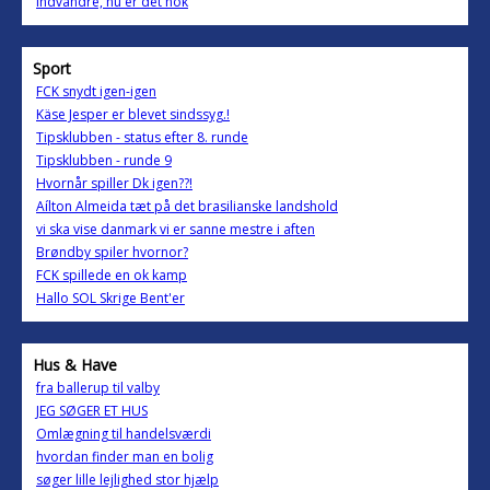
Indvandre, nu er det nok
Sport
FCK snydt igen-igen
Käse Jesper er blevet sindssyg.!
Tipsklubben - status efter 8. runde
Tipsklubben - runde 9
Hvornår spiller Dk igen??!
Aílton Almeida tæt på det brasilianske landshold
vi ska vise danmark vi er sanne mestre i aften
Brøndby spiler hvornor?
FCK spillede en ok kamp
Hallo SOL Skrige Bent'er
Hus & Have
fra ballerup til valby
JEG SØGER ET HUS
Omlægning til handelsværdi
hvordan finder man en bolig
søger lille lejlighed stor hjælp