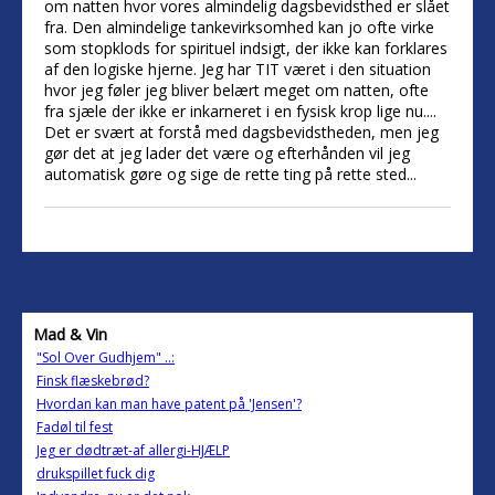
om natten hvor vores almindelig dagsbevidsthed er slået
fra. Den almindelige tankevirksomhed kan jo ofte virke
som stopklods for spirituel indsigt, der ikke kan forklares
af den logiske hjerne. Jeg har TIT været i den situation
hvor jeg føler jeg bliver belært meget om natten, ofte
fra sjæle der ikke er inkarneret i en fysisk krop lige nu....
Det er svært at forstå med dagsbevidstheden, men jeg
gør det at jeg lader det være og efterhånden vil jeg
automatisk gøre og sige de rette ting på rette sted...
Mad & Vin
"Sol Over Gudhjem" ..:
Finsk flæskebrød?
Hvordan kan man have patent på 'Jensen'?
Fadøl til fest
Jeg er dødtræt-af allergi-HJÆLP
drukspillet fuck dig