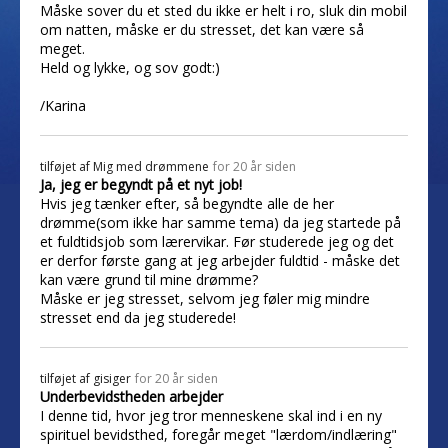
Måske sover du et sted du ikke er helt i ro, sluk din mobil
om natten, måske er du stresset, det kan være så
meget.
Held og lykke, og sov godt:)
/Karina
tilføjet af
Mig med drømmene
for 20 år siden
Ja, jeg er begyndt på et nyt job!
Hvis jeg tænker efter, så begyndte alle de her
drømme(som ikke har samme tema) da jeg startede på
et fuldtidsjob som lærervikar. Før studerede jeg og det
er derfor første gang at jeg arbejder fuldtid - måske det
kan være grund til mine drømme?
Måske er jeg stresset, selvom jeg føler mig mindre
stresset end da jeg studerede!
tilføjet af
gisiger
for 20 år siden
Underbevidstheden arbejder
I denne tid, hvor jeg tror menneskene skal ind i en ny
spirituel bevidsthed, foregår meget "lærdom/indlæring"