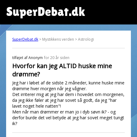
SuperDebat.dk
SuperDebat.dk
> Mystikkens verden > Astrologi
tilføjet af
Anonym
for 20 år siden
Hvorfor kan jeg ALTID huske mine
drømme?
Jeg har i løbet af de sidste 2 måneder, kunne huske mine
drømme hver morgen når jeg vågner.
Det irriterer mig at jeg har dem i hovedet om morgenen,
da jeg ikke føler at jeg har sovet så godt, da jeg "har
lavet noget hele natten"!
Men når man drømmer er man jo i dyb søvn ik? - og
derfor burde det vel betyde at jeg har sovet meget tungt
ik?