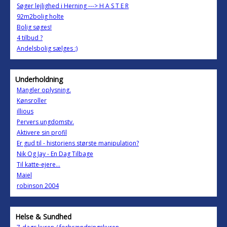
Søger lejlighed i Herning ---> H A S T E R
92m2bolig holte
Bolig søges!
4 tilbud ?
Andelsbolig sælges :)
Underholdning
Mangler oplysning.
Kønsroller
illious
Pervers ungdomstv.
Aktivere sin profil
Er gud til - historiens største manipulation?
Nik Og Jay - En Dag Tilbage
Til katte-ejere...
Maiel
robinson 2004
Helse & Sundhed