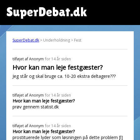
SuperDebat.dk
SuperDebat.dk
> Underholdning > Fest
tilføjet af
Anonym
for 14 år siden
Hvor kan man leje festgæster?
Jeg står og skal bruge ca. 10-20 ekstra deltagere???
tilføjet af
Anonym
for 14 år siden
Hvor kan man leje festgæster?
prøv gennem statist.dk
tilføjet af
Anonym
for 14 år siden
Hvor kan man leje festgæster?
prostituerede lyder som løsningen på dette problem [l]