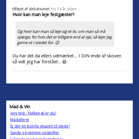
tilføjet af
debatsvinet
for 14 år siden
Hvor kan man leje festgæster?
Og hvor kan man så leje sig et liv, om man så må
spørge, for hvis det er billigere end at eje, så lejer jeg
gerne et i stedet for. 😉
Du har det da ellers udmærket.... I DIN ende af skoven
så vidt jeg har forstået... 😃
Mad & Vin
sjov test - hvilken øl er du?
Madallergi
Er der en bolche ekspert til stede?
Sunde og nemme opskrifter