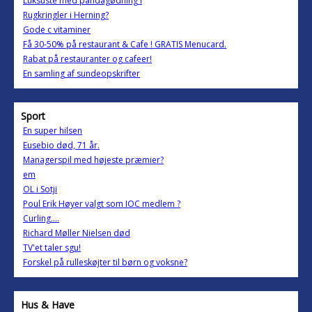
Luksuste med pandagødning i
Rugkringler i Herning?
Gode c vitaminer
Få 30-50% på restaurant & Cafe ! GRATIS Menucard.
Rabat på restauranter og cafeer!
En samling af sundeopskrifter
Sport
En super hilsen
Eusebio død, 71 år.
Managerspil med højeste præmier?
em
OL i Sotji
Poul Erik Høyer valgt som IOC medlem ?
Curling....
Richard Møller Nielsen død
TV'et taler sgu!
Forskel på rulleskøjter til børn og voksne?
Hus & Have