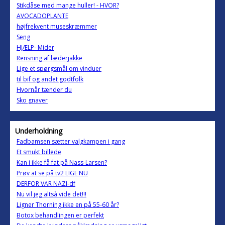
Stikdåse med mange huller! - HVOR?
AVOCADOPLANTE
højfrekvent museskræmmer
Seng
HJÆLP- Mider
Rensning af læderjakke
Lige et spørgsmål om vinduer
til bif og andet godtfolk
Hvornår tænder du
Sko gnaver
Underholdning
Fadbamsen sætter valgkampen i gang
Et smukt billede
Kan i ikke få fat på Nass-Larsen?
Prøv at se på tv2 LIGE NU
DERFOR VAR NAZI-df
Nu vil jeg altså vide det!!!
Ligner Thorning ikke en på 55-60 år?
Botox behandlingen er perfekt