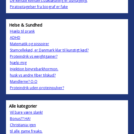
De kendte kvinders påklædning er usmageligt
Piratoptagelser fra biograf er fake
Helse & Sundhed
Hjælp til prank
ADHD
Matematik og pissoirer
Stamcellekød, er Danmark klar til kunstigt kød?
Proteindrik vs weightgainer?
hjælp mig
Injektion binyrebarkhormon.
husk vs andre fiber tilskud?
Mandlerne? O.O
Proteindrik uden proteinpulver?
Alle kategorier
Vil bare være slank!
Bonus?? HA!
Christiania igen
til alle game freaks.