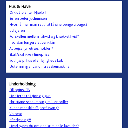
Hus & Have
Orkidé plante.. Hjælp !
Søren peter Juchumsen
Hvornår har man ret til at få sine penge tilbage.?
udlejeren
Forskellen mellem råhvid og knækket hvid?
hvordan fungere et bank lån
At bejse fyrretræsmøbler ?
Skal /skal ikke / timepriser
lidt hjælp, hus eller lejligheds køb
Udtømning af vand fra vaskemaskine
Underholdning
Fillippinsk TV
Hvis jeres religion og gud
christiane schaumburg-müller briller
Kunne man ikke få profiltvang?
Volbeat
efterlysning!!!
Hvad synes du om den kriminelle lavalder?