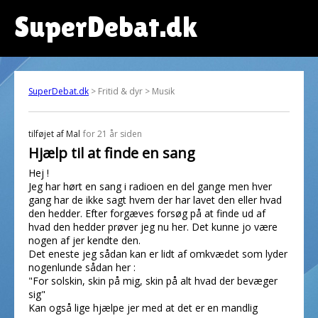
SuperDebat.dk
SuperDebat.dk
> Fritid & dyr > Musik
tilføjet af
Mal
for 21 år siden
Hjælp til at finde en sang
Hej !
Jeg har hørt en sang i radioen en del gange men hver
gang har de ikke sagt hvem der har lavet den eller hvad
den hedder. Efter forgæves forsøg på at finde ud af
hvad den hedder prøver jeg nu her. Det kunne jo være
nogen af jer kendte den.
Det eneste jeg sådan kan er lidt af omkvædet som lyder
nogenlunde sådan her :
"For solskin, skin på mig, skin på alt hvad der bevæger
sig"
Kan også lige hjælpe jer med at det er en mandlig