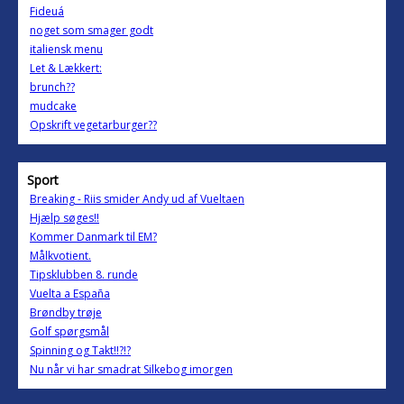
Fideuá
noget som smager godt
italiensk menu
Let & Lækkert:
brunch??
mudcake
Opskrift vegetarburger??
Sport
Breaking - Riis smider Andy ud af Vueltaen
Hjælp søges!!
Kommer Danmark til EM?
Målkvotient.
Tipsklubben 8. runde
Vuelta a España
Brøndby trøje
Golf spørgsmål
Spinning og Takt!!?!?
Nu når vi har smadrat Silkebog imorgen