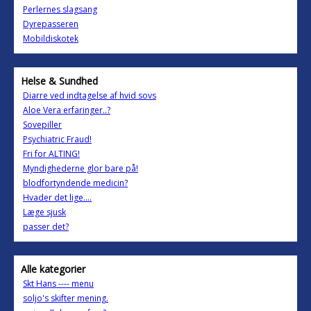
Perlernes slagsang
Dyrepasseren
Mobildiskotek
Helse & Sundhed
Diarre ved indtagelse af hvid sovs
Aloe Vera erfaringer..?
Sovepiller
Psychiatric Fraud!
Fri for ALTING!
Myndighederne glor bare på!
blodfortyndende medicin?
Hvader det lige....
Læge sjusk
passer det?
Alle kategorier
Skt Hans ---- menu
soljo's skifter mening.