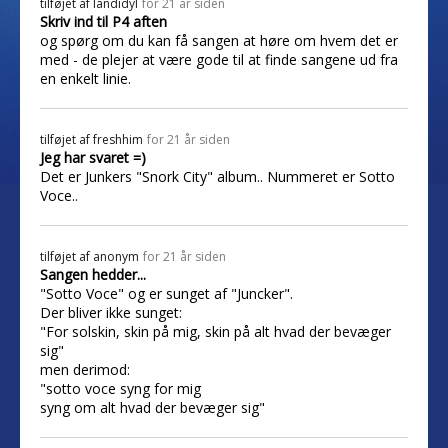
tilføjet af
landidyl
for 21 år siden
Skriv ind til P4 aften
og spørg om du kan få sangen at høre om hvem det er
med - de plejer at være gode til at finde sangene ud fra
en enkelt linie.
tilføjet af
freshhim
for 21 år siden
Jeg har svaret =)
Det er Junkers "Snork City" album.. Nummeret er Sotto
Voce..
tilføjet af
anonym
for 21 år siden
Sangen hedder...
"Sotto Voce" og er sunget af "Juncker".
Der bliver ikke sunget:
"For solskin, skin på mig, skin på alt hvad der bevæger
sig"
men derimod:
"sotto voce syng for mig
syng om alt hvad der bevæger sig"