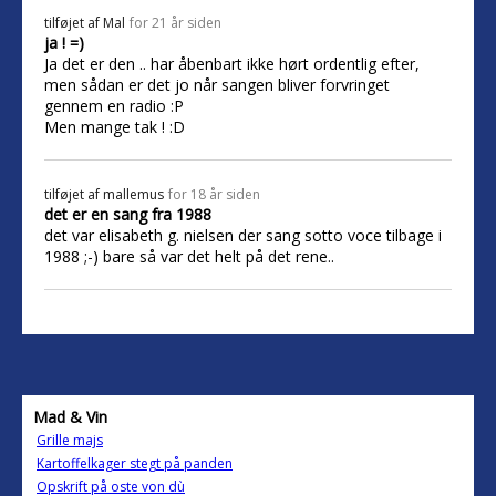
tilføjet af
Mal
for 21 år siden
ja ! =)
Ja det er den .. har åbenbart ikke hørt ordentlig efter,
men sådan er det jo når sangen bliver forvringet
gennem en radio :P
Men mange tak ! :D
tilføjet af
mallemus
for 18 år siden
det er en sang fra 1988
det var elisabeth g. nielsen der sang sotto voce tilbage i
1988 ;-) bare så var det helt på det rene..
Mad & Vin
Grille majs
Kartoffelkager stegt på panden
Opskrift på oste von dù