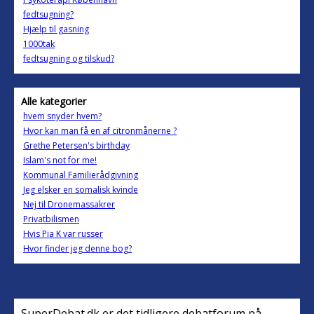
fedtsugning?
Hjælp til gasning
1000tak
fedtsugning og tilskud?
Alle kategorier
hvem snyder hvem?
Hvor kan man få en af citronmånerne ?
Grethe Petersen's birthday
Islam's not for me!
Kommunal Familierådgivning
Jeg elsker en somalisk kvinde
Nej til Dronemassakrer
Privatbilismen
Hvis Pia K var russer
Hvor finder jeg denne bog?
SuperDebat.dk er det tidligere debatforum på