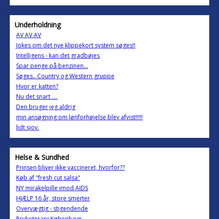
Underholdning
AV AV AV
Jokes om det nye klippekort system søges!!
Intelligens - kan det gradbøjes
Spar penge på benzinen...
Søges.. Country og Western gruppe
Hvor er katten?
Nu det snart ....
Den bruger jeg aldrig
min ansøgning om lønforhøjelse blev afvist!!!!!
lidt sjov.
Helse & Sundhed
Prinsen bliver ikke vaccineret, hvorfor??
Køb af "fresh cut salsa"
NY mirakelpille imod AIDS
HJÆLP 16 år, store smerter
Overvægtig - stigendende
Psykoterapi København