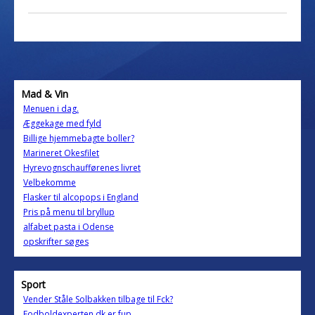
Mad & Vin
Menuen i dag.
Æggekage med fyld
Billige hjemmebagte boller?
Marineret Okesfilet
Hyrevognschaufførenes livret
Velbekomme
Flasker til alcopops i England
Pris på menu til bryllup
alfabet pasta i Odense
opskrifter søges
Sport
Vender Ståle Solbakken tilbage til Fck?
Fodboldexperten.dk er fup