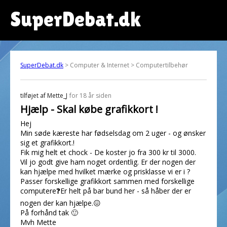
SuperDebat.dk
SuperDebat.dk
> Computer & Internet > Computertilbehør
tilføjet af
Mette_J
for 18 år siden
Hjælp - Skal købe grafikkort !
Hej
Min søde kæreste har fødselsdag om 2 uger - og ønsker
sig et grafikkort.!
Fik mig helt et chock - De koster jo fra 300 kr til 3000.
Vil jo godt give ham noget ordentlig. Er der nogen der
kan hjælpe med hvilket mærke og prisklasse vi er i ?
Passer forskellige grafikkort sammen med forskellige
computere❓Er helt på bar bund her - så håber der er
nogen der kan hjælpe.😖
På forhånd tak 🙂
Mvh Mette