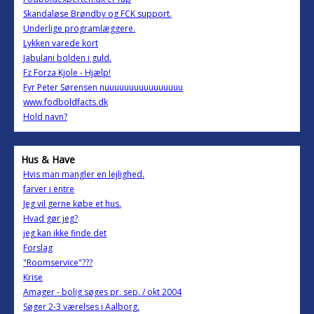
Skandaløse Brøndby og FCK support.
Underlige programlæggere.
Lykken varede kort
Jabulani bolden i guld.
Fz Forza Kjole - Hjælp!
Fyr Peter Sørensen nuuuuuuuuuuuuuuuu
www.fodboldfacts.dk
Hold navn?
Hus & Have
Hvis man mangler en lejlighed.
farver i entre
Jeg vil gerne købe et hus.
Hvad gør jeg?
jeg kan ikke finde det
Forslag
"Roomservice"???
Krise
Amager - bolig søges pr. sep. / okt 2004
Søger 2-3 værelses i Aalborg.