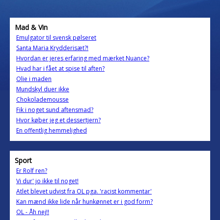
Mad & Vin
Emulgator til svensk pølseret
Santa Maria Krydderisæt?!
Hvordan er jeres erfaring med mærket Nuance?
Hvad har i fået at spise til aften?
Olie i maden
Mundskyl duer ikke
Chokolademousse
Fik i noget sund aftensmad?
Hvor køber jeg et dessertjern?
En offentlig hemmelighed
Sport
Er Rolf ren?
Vi dur' jo ikke til noget!
Atlet blevet udvist fra OL pga. 'racist kommentar'
Kan mænd ikke lide når hunkønnet er i god form?
OL - Åh nej!!