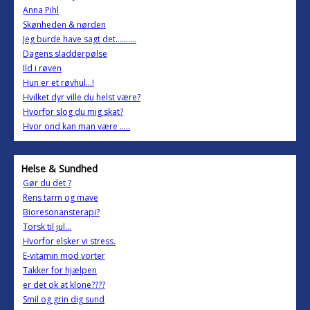
Anna Pihl
Skønheden & nørden
Jeg burde have sagt det..........
Dagens sladderpølse
Ild i røven
Hun er et røvhul...!
Hvilket dyr ville du helst være?
Hvorfor slog du mig skat?
Hvor ond kan man være .....
Helse & Sundhed
Gør du det ?
Rens tarm og mave
Bioresonansterapi?
Torsk til jul...
Hvorfor elsker vi stress.
E-vitamin mod vorter
Takker for hjælpen
er det ok at klone????
Smil og grin dig sund