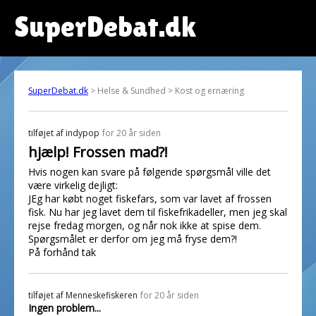
SuperDebat.dk
SuperDebat.dk
> Helse & Sundhed > Kost og ernæring
tilføjet af
indypop
for 20 år siden
hjælp! Frossen mad?!
Hvis nogen kan svare på følgende spørgsmål ville det
være virkelig dejligt:
JEg har købt noget fiskefars, som var lavet af frossen
fisk. Nu har jeg lavet dem til fiskefrikadeller, men jeg skal
rejse fredag morgen, og når nok ikke at spise dem.
Spørgsmålet er derfor om jeg må fryse dem?!
På forhånd tak
tilføjet af
Menneskefiskeren
for 20 år siden
Ingen problem...