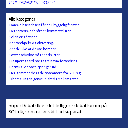
jeg vil sagsøge vejle sygehus
Alle kategorier
Danske børnebørn får en uhyggelig fremtid
Det "arabiske forår" er kommet til Iran
Solen er gået ned
Kontanthjælp og aktivering?
Anede ikke at de var homser
Sætter advokat på Enhedslister
Pia Kjærsgaard har taget navneforandring.
Rasmus Seebach springer ud
Her gemmer de røde spammere fra SOL sig
Obama: Ingen genvej til fred i Mellemøsten
SuperDebat.dk er det tidligere debatforum på
SOL.dk, som nu er skilt ud separat.