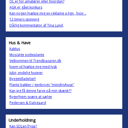
OL er for amatører eller hvordan?
AGK er gået konkurs
Kan nogen hjælpe mig en reklame e.lign., hvor...
12 timers spinning
Dårlig kommentator af Tina Lund,
Hus & Have
Kaktus
Mos/alge potteplante
Velkommen til Trendbazaren.dk
hvem vil hjælpe mig med tysk
Jubii, endelig husejer
Byggetilladelse!!
Plante bakker / genbrugs "minidrivhuse"
Kan jeg få denne farve på min skænk??
Rygerhjem svære at sælge
Pedersen & Dalsgaard
Underholdning
Kan SOLen fryse?