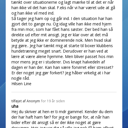
tænkt over situationerne og lagt mærke til at det er når
han ikke vil det han skal. F.eks når vi har været ude at gå
og han ikke vil med ind.
Så tager jeg ham op og går ind. I den situation har han
gjort det to gange nu. Og idag ville han ikke med hjem
fra min mor, som har fået hans søster. Der bed han så
direkte ud efter mit ansigt. Jeg er klar over at det må
betyde at jeg ikke er dominerende nok. Men hvad skal
jeg gøre.. Jeg har tænkt mig at starte til boxer klubbens
hundetræning meget snart. Derudover er han ved at
lære at være alene hjemme. Men bliver passet hos min
mor mens jeg er i studerer. Dvs knapt halvedeln af
dagen er han der. Kan han være forvirret eller stresset?
Er der noget jeg gør forkert? Jeg håber virkelig at i har
nogle råd.
Hilsen Line
tilføjet af
Anonym
for 19 år siden
uha
Hej du skriver at hen er ti mdr gammel. Kender du dem
der har haft ham før? for jeg er bange for, at når han
bider efter dit ansigt så er der ikke noget at gøre
desværre. Hvis jeg var dig så ville jeg nok få ham aflivet.