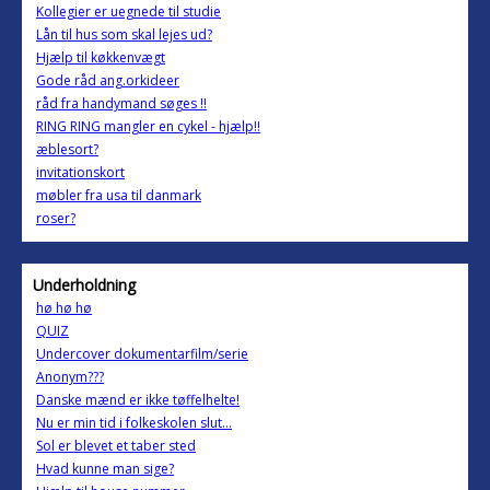
Kollegier er uegnede til studie
Lån til hus som skal lejes ud?
Hjælp til køkkenvægt
Gode råd ang.orkideer
råd fra handymand søges !!
RING RING mangler en cykel - hjælp!!
æblesort?
invitationskort
møbler fra usa til danmark
roser?
Underholdning
hø hø hø
QUIZ
Undercover dokumentarfilm/serie
Anonym???
Danske mænd er ikke tøffelhelte!
Nu er min tid i folkeskolen slut...
Sol er blevet et taber sted
Hvad kunne man sige?