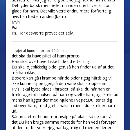
Det lyder barsk men heller nu inden du/i bliver alt for
glade for ham. Det ville være endnu mere forfærtelig
hvis han bed en anden (barn)
Mvh
Pia
Ps. Har desværre prøvet det selv.
tilføjet af
hundemor
for 19 år siden
det ska du have pillet af ham pronto
Han skal overhoved ikke bide ud efter dig.
Du skal øjeblikkelig bide igen,så han finder ud af at det
må han ikke.
Boxere kan gå i krampe når de bider rigtig hårdt og vil
ikke kunne slippe igen,så den vane skal stoppes nu.
Hvis i skal bytte plads i hirakiet, så skal du når han er
fræk tage fat i halsen på ham og vælte ham,og skæld ud
mens han ligger der med hjulene i vejret.Du læner dig
ind over ham, med greb i halsen mens du skælder ham
ud.
Sådan sætter hundemor hvalpe på plads så de forstår
det.Du kan bruge samme metode for han ved i forvejen
at den tur betyder >jeg har lagt mig ud med en der er