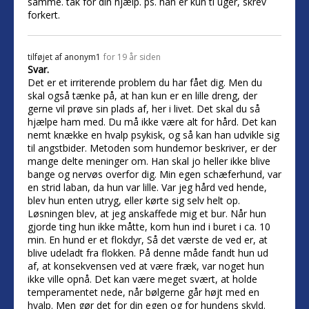
samme. tak for din hjælp. ps. han er kun ti uger, skrev
forkert.
tilføjet af
anonym1
for 19 år siden
Svar.
Det er et irriterende problem du har fået dig. Men du
skal også tænke på, at han kun er en lille dreng, der
gerne vil prøve sin plads af, her i livet. Det skal du så
hjælpe ham med. Du må ikke være alt for hård. Det kan
nemt knække en hvalp psykisk, og så kan han udvikle sig
til angstbider. Metoden som hundemor beskriver, er der
mange delte meninger om. Han skal jo heller ikke blive
bange og nervøs overfor dig. Min egen schæferhund, var
en strid laban, da hun var lille. Var jeg hård ved hende,
blev hun enten utryg, eller kørte sig selv helt op.
Løsningen blev, at jeg anskaffede mig et bur. Når hun
gjorde ting hun ikke måtte, kom hun ind i buret i ca. 10
min. En hund er et flokdyr, Så det værste de ved er, at
blive udeladt fra flokken. På denne måde fandt hun ud
af, at konsekvensen ved at være fræk, var noget hun
ikke ville opnå. Det kan være meget svært, at holde
temperamentet nede, når bølgerne går højt med en
hvalp. Men gør det for din egen og for hundens skyld.