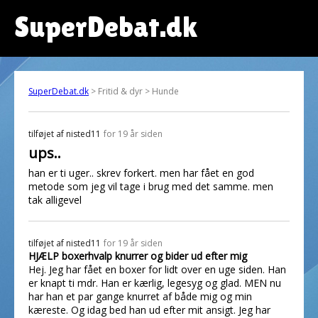
SuperDebat.dk
SuperDebat.dk
> Fritid & dyr > Hunde
tilføjet af
nisted11
for 19 år siden
ups..
han er ti uger.. skrev forkert. men har fået en god
metode som jeg vil tage i brug med det samme. men
tak alligevel
tilføjet af
nisted11
for 19 år siden
HJÆLP boxerhvalp knurrer og bider ud efter mig
Hej. Jeg har fået en boxer for lidt over en uge siden. Han
er knapt ti mdr. Han er kærlig, legesyg og glad. MEN nu
har han et par gange knurret af både mig og min
kæreste. Og idag bed han ud efter mit ansigt. Jeg har