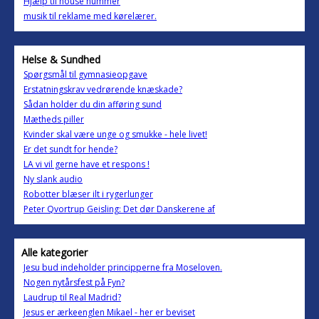
Hjælp til house nummer
musik til reklame med kørelærer.
Helse & Sundhed
Spørgsmål til gymnasieopgave
Erstatningskrav vedrørende knæskade?
Sådan holder du din afføring sund
Mætheds piller
Kvinder skal være unge og smukke - hele livet!
Er det sundt for hende?
LA vi vil gerne have et respons !
Ny slank audio
Robotter blæser ilt i rygerlunger
Peter Qvortrup Geisling: Det dør Danskerene af
Alle kategorier
Jesu bud indeholder principperne fra Moseloven.
Nogen nytårsfest på Fyn?
Laudrup til Real Madrid?
Jesus er ærkeenglen Mikael - her er beviset