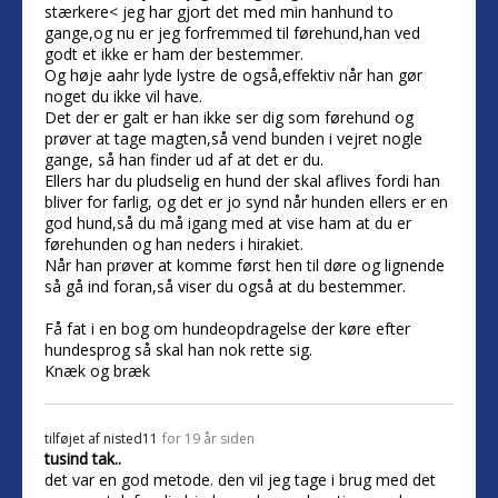
stærkere< jeg har gjort det med min hanhund to
gange,og nu er jeg forfremmed til førehund,han ved
godt et ikke er ham der bestemmer.
Og høje aahr lyde lystre de også,effektiv når han gør
noget du ikke vil have.
Det der er galt er han ikke ser dig som førehund og
prøver at tage magten,så vend bunden i vejret nogle
gange, så han finder ud af at det er du.
Ellers har du pludselig en hund der skal aflives fordi han
bliver for farlig, og det er jo synd når hunden ellers er en
god hund,så du må igang med at vise ham at du er
førehunden og han neders i hirakiet.
Når han prøver at komme først hen til døre og lignende
så gå ind foran,så viser du også at du bestemmer.
Få fat i en bog om hundeopdragelse der køre efter
hundesprog så skal han nok rette sig.
Knæk og bræk
tilføjet af
nisted11
for 19 år siden
tusind tak..
det var en god metode. den vil jeg tage i brug med det