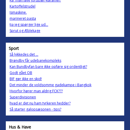
Ka´ man lave jordbær-karamel?
Kartoffelstrudel
Ismaskine.
marineret pasta
tja jeg spørger lige ud...
Sprut og Æblekage
Sport
Så lykkedes det ...
Brøndby får udebanekompleks
Kan Bundbyfan bare ikke opføre sig ordentligt?
Godt gået OB
BIF gør ikke en skid!
Det minder de voldsomme gadekampe i Bangkok
Hvorfor hører man aldrig FCK???
Superdivisionen
hvad er det nu ham tyrkeren hedder?
Så starter galopsæsonen - tips?
Hus & Have