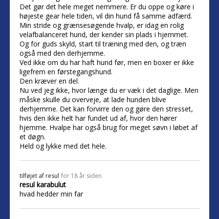
Det gør det hele meget nemmere. Er du oppe og køre i
højeste gear hele tiden, vil din hund få samme adfærd.
Min stride og grænsesøgende hvalp, er idag en rolig
velafbalanceret hund, der kender sin plads i hjemmet.
Og for guds skyld, start til træning med den, og træn
også med den derhjemme.
Ved ikke om du har haft hund før, men en boxer er ikke
ligefrem en førstegangshund.
Den kræver en del.
Nu ved jeg ikke, hvor længe du er væk i det daglige. Men
måske skulle du overveje, at lade hunden blive
derhjemme. Det kan forvirre den og gøre den stresset,
hvis den ikke helt har fundet ud af, hvor den hører
hjemme. Hvalpe har også brug for meget søvn i løbet af
et døgn.
Held og lykke med det hele.
tilføjet af
resul
for 18 år siden
resul karabulut
hvad hedder min far