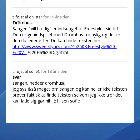
tilføjet af
dn_star
for 19 år siden
Drömhus
Sangen "Vill ha dig" er indsunget af Freestyle i sin tid.
Den er genindspillet med Drömhus for nylig og det er
den du leder efter. Du kan finde teksten her:
http://www.sweetslyrics.com/452608.Freestyle%20-
%20Vill
%20Ha%20Dig.html
tilføjet af
sofie(;
for 18 år siden
svar
sangen, hedder drömhus(;
jeg sys &så meget om sangen og kan heller ikke teksten
prøver faktisk at finde teksten selvom jeg ikke tror det
kan lade sig gør hihi (; hilsen sofie