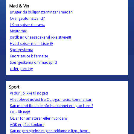
Mad & Vin
Bruger du bullijongterninger i maden
Orangeblomstvand?
I Kina spiser de ræv..
Mojitomix
Jordbær Cheesecake vil ikke stivne!!!
Hvad spiser man i Liste Ø
Spørgeskema
Knorr sauce béarnaise
Spørgeskema om madspild
cider gærring
Sport
Vi dur' jo ikke til noget!
Atlet blevet udvist fra OL pga. 'racist kommentar'
Kan mænd ikke lide når hunkønnet er i god form?
OL - Åh nej!!
OL er for amatører eller hvordan?
AGK er gået konkurs
Kan nogen hjælpe mig en reklame e.lign., hvor...