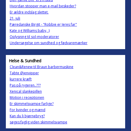
Hvordan stopper man e-mail beskeder?
Er ældre indslag slettet.
21. juli
Pæredanske Birgit - "Robbie er Jeres far"
Kate og Williams baby, :)
Oplysning til sol-moderatorer
Undersøgelse om sundhed og fødvaremærker
Helse & Sundhed
Clean&Renew til Braun barbermaskine
Tabte Øjenvipper
kurrere kræft
Pas på rygeren..???
Xenical slankepillen
Motion i receptionen
Er skimmelsvampe farlige?
For kvinder og mænd
Kan du li bjørnebryg?
søges:faglig viden skimmelsvampe