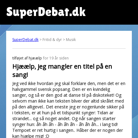
SuperDebat.dk
SuperDebat.dk
> Fritid & dyr > Musik
tilføjet af
hjæælp
for 19 år siden
Hjæælp, jeg mangler en titel på en
sang!
Jeg ved ikke hvordan jeg skal forklare den, men det er en
halvgammel svensk popsang. Den er en kvindelig
sanger, og så er den god at danse til på diskoteket! Og
selvom man ikke kan teksten bliver der altid skrålet med
på den alligevel.. Det eneste jeg er nogenlunde sikker på
i teksten, er at hun på et tidspunkt synger: Tidan ar
strandet... og så noget andet. Og når sangen starter
synger hun: åh åh åh - åh åh åh - åh åh åh... i lang tid!
Tempoet er ret hurtig i sangen.. Håber der er nogen der
kan hjælpe mig! :D