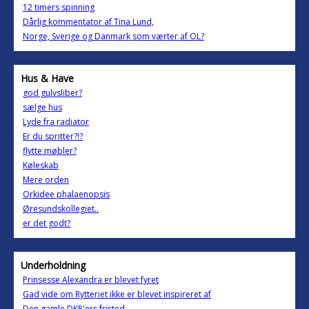
12 timers spinning
Dårlig kommentator af Tina Lund,
Norge, Sverige og Danmark som værter af OL?
Hus & Have
god gulvsliber?
sælge hus
Lyde fra radiator
Er du spritter?!?
flytte møbler?
Køleskab
Mere orden
Orkidee phalaenopsis
Øresundskollegiet..
er det godt?
Underholdning
Prinsesse Alexandra er blevet fyret
Gad vide om Rytteriet ikke er blevet inspireret af
Den gamle DKP'ers fristed