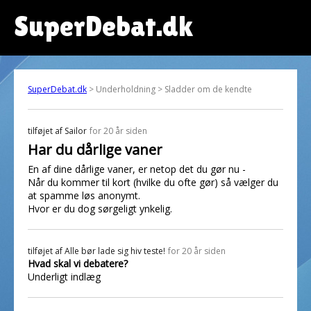
SuperDebat.dk
SuperDebat.dk
> Underholdning > Sladder om de kendte
tilføjet af
Sailor
for 20 år siden
Har du dårlige vaner
En af dine dårlige vaner, er netop det du gør nu -
Når du kommer til kort (hvilke du ofte gør) så vælger du
at spamme løs anonymt.
Hvor er du dog sørgeligt ynkelig.
tilføjet af
Alle bør lade sig hiv teste!
for 20 år siden
Hvad skal vi debatere?
Underligt indlæg