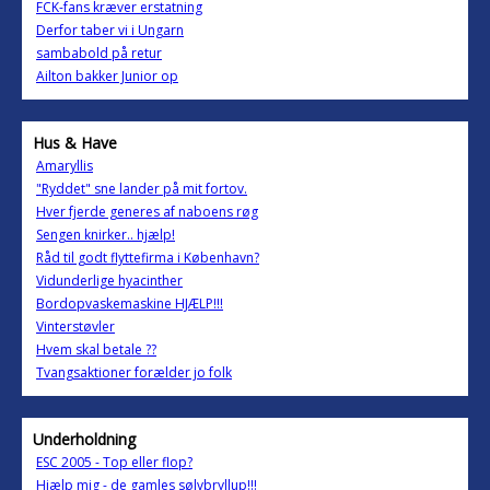
FCK-fans kræver erstatning
Derfor taber vi i Ungarn
sambabold på retur
Ailton bakker Junior op
Hus & Have
Amaryllis
"Ryddet" sne lander på mit fortov.
Hver fjerde generes af naboens røg
Sengen knirker.. hjælp!
Råd til godt flyttefirma i København?
Vidunderlige hyacinther
Bordopvaskemaskine HJÆLP!!!
Vinterstøvler
Hvem skal betale ??
Tvangsaktioner forælder jo folk
Underholdning
ESC 2005 - Top eller flop?
Hjælp mig - de gamles sølvbryllup!!!