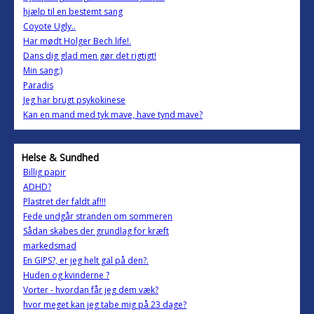
hjælp til en bestemt sang
Coyote Ugly..
Har mødt Holger Bech life!.
Dans dig glad men gør det rigtigt!
Min sang;)
Paradis
Jeg har brugt psykokinese
Kan en mand med tyk mave, have tynd mave?
Helse & Sundhed
Billig papir
ADHD?
Plastret der faldt af!!!
Fede undgår stranden om sommeren
Sådan skabes der grundlag for kræft
markedsmad
En GIPS?, er jeg helt gal på den?.
Huden og kvinderne ?
Vorter - hvordan får jeg dem væk?
hvor meget kan jeg tabe mig på 23 dage?