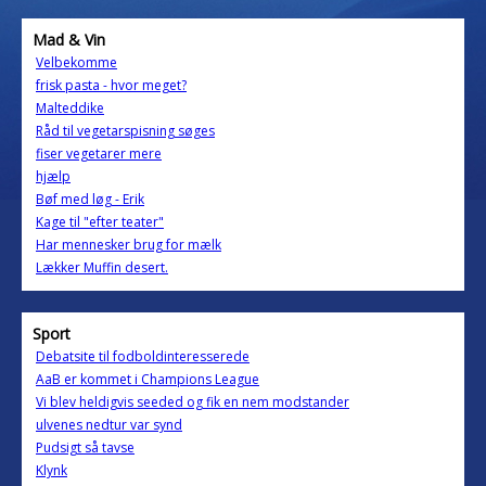
Mad & Vin
Velbekomme
frisk pasta - hvor meget?
Malteddike
Råd til vegetarspisning søges
fiser vegetarer mere
hjælp
Bøf med løg - Erik
Kage til "efter teater"
Har mennesker brug for mælk
Lækker Muffin desert.
Sport
Debatsite til fodboldinteresserede
AaB er kommet i Champions League
Vi blev heldigvis seeded og fik en nem modstander
ulvenes nedtur var synd
Pudsigt så tavse
Klynk