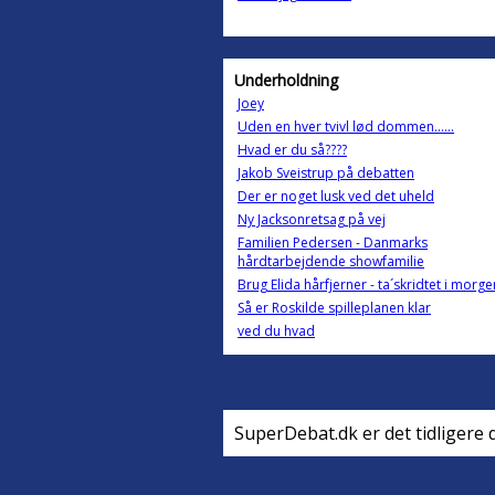
Underholdning
Joey
Uden en hver tvivl lød dommen......
Hvad er du så????
Jakob Sveistrup på debatten
Der er noget lusk ved det uheld
Ny Jacksonretsag på vej
Familien Pedersen - Danmarks
hårdtarbejdende showfamilie
Brug Elida hårfjerner - ta´skridtet i morge
Så er Roskilde spilleplanen klar
ved du hvad
SuperDebat.dk er det tidligere 