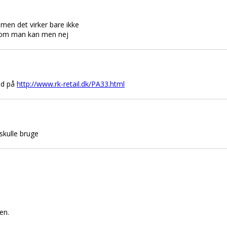
 men det virker bare ikke
 som man kan men nej
nd på
http://www.rk-retail.dk/PA33.html
skulle bruge
en.