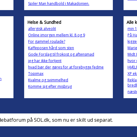
Spiler Man handbold i Makadonien.
Helse & Sundhed
Alle 
allergisk alveolit
min 1
Online imorgen mellem kl. 8 og 9
På Ha
For gammel roulade?
kigge
Kaffeposen hård som sten
Marie
Gode Forslag til frokost og aftensmad
Midt 
jeg har ikke fortjent
hvor 
hvad bør der gøres for at forebygge fedme
HJÆLP!
Topimax
XP ek
n
Kvalme og svimmelhed
Rekla
bredb
Komme sig efter misbrug
næste
debatforum på SOL.dk, som nu er skilt ud separat.