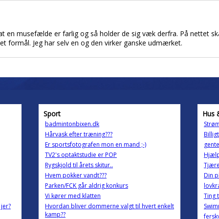
at en musefælde er farlig og så holder de sig væk derfra. På nettet 
det formål. Jeg har selv en og den virker ganske udmærket.
Sport
Hus 
badmintonbixen.dk
Strøm
Hårvask efter træning???
Billig
Er sportsfotografen mon en mand ;-)
gente
TV2's optaktstudie er POP
Hjælp
Rygskjold til årets skitur..
Tjære
Hvem pokker vandt???
Din p
Parken/FCK går aldrig konkurs
lovkr
Vi kører med klatten
Ting t
jer?
Hvordan bliver dommerne valgt til hvert enkelt
Swim
kamp??
fersk