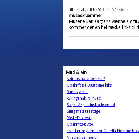
tilføjet af
juditha01
for 19 år siden
museskræmmer
Musene kan sagtens vænne sig til 
kommer der en hel række links til 
Mad & Vin
spiritus ud af benzin ?
Opskrift på Bastogne kiks
Rundstykker
kyllingehak? til hvad
Søges Argentinsk biksemad
Billig mad til fattige
PåskeFrokost.
Opskrifts-bytte
Hvad er reglerne for Nutella hjemme hos 
Min dejlige mand!!