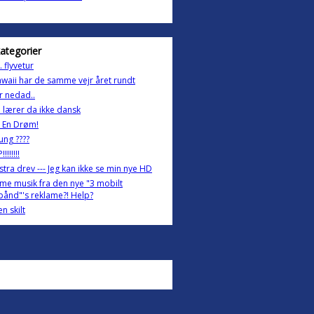
kategorier
. flyvetur
waii har de samme vejr året rundt
r nedad..
 lærer da ikke dansk
I En Drøm!
ung ????
!!!!!!!
stra drev --- Jeg kan ikke se min nye HD
me musik fra den nye "3 mobilt
ånd"'s reklame?! Help?
n skilt