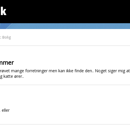
dk
: Bolig
æmmer
prøvet mange forretninger men kan ikke finde den.. Noget siger mig a
 katte ører..
eller