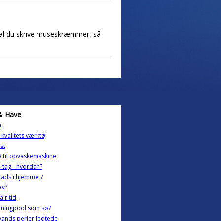
skal du skrive museskræmmer, så
& Have
.
t kvalitets værktøj
st
 til opvaskemaskine
 tag - hvordan?
lads i hjemmet?
av?
a'r tid
mingpool som sø?
vands perler fedtede