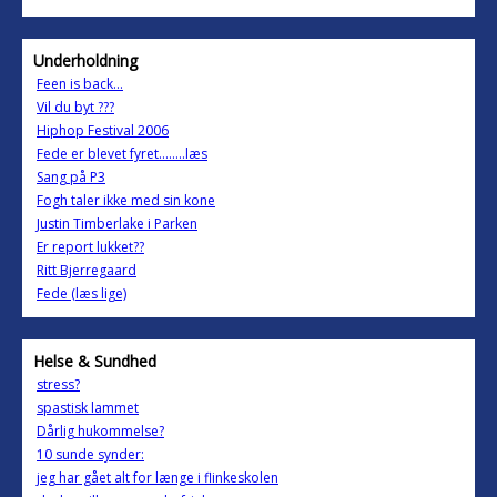
Underholdning
Feen is back...
Vil du byt ???
Hiphop Festival 2006
Fede er blevet fyret........læs
Sang på P3
Fogh taler ikke med sin kone
Justin Timberlake i Parken
Er report lukket??
Ritt Bjerregaard
Fede (læs lige)
Helse & Sundhed
stress?
spastisk lammet
Dårlig hukommelse?
10 sunde synder:
jeg har gået alt for længe i flinkeskolen