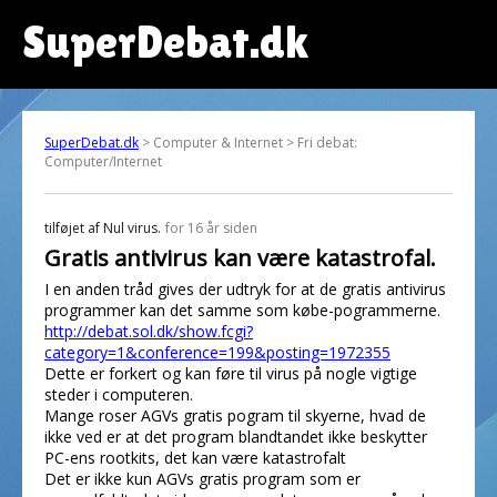
SuperDebat.dk
SuperDebat.dk
> Computer & Internet > Fri debat:
Computer/Internet
tilføjet af
Nul virus.
for 16 år siden
Gratis antivirus kan være katastrofal.
I en anden tråd gives der udtryk for at de gratis antivirus
programmer kan det samme som købe-pogrammerne.
http://debat.sol.dk/show.fcgi?
category=1&conference=199&posting=1972355
Dette er forkert og kan føre til virus på nogle vigtige
steder i computeren.
Mange roser AGVs gratis pogram til skyerne, hvad de
ikke ved er at det program blandtandet ikke beskytter
PC-ens rootkits, det kan være katastrofalt
Det er ikke kun AGVs gratis program som er