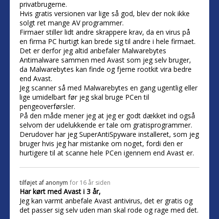
privatbrugerne.
Hvis gratis versionen var lige så god, blev der nok ikke
solgt ret mange AV programmer.
Firmaer stiller lidt andre skrappere krav, da en virus på
en firma PC hurtigt kan brede sig til andre i hele firmaet.
Det er derfor jeg altid anbefaler Malwarebytes
Antimalware sammen med Avast som jeg selv bruger,
da Malwarebytes kan finde og fjerne rootkit vira bedre
end Avast.
Jeg scanner så med Malwarebytes en gang ugentlig eller
lige umidelbart før jeg skal bruge PCen til
pengeoverførsler.
På den måde mener jeg at jeg er godt dækket ind også
selvom der udelukkende er tale om gratisprogrammer.
Derudover har jeg SuperAntiSpyware installeret, som jeg
bruger hvis jeg har mistanke om noget, fordi den er
hurtigere til at scanne hele PCen igennem end Avast er.
tilføjet af
anonym
for 16 år siden
Har kørt med Avast i 3 år,
Jeg kan varmt anbefale Avast antivirus, det er gratis og
det passer sig selv uden man skal rode og rage med det.