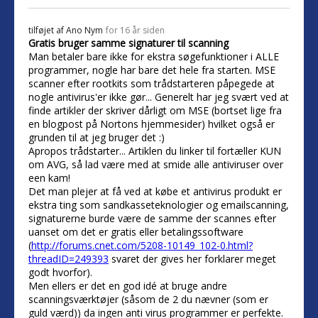
tilføjet af
Ano Nym
for 16 år siden
Gratis bruger samme signaturer til scanning
Man betaler bare ikke for ekstra søgefunktioner i ALLE
programmer, nogle har bare det hele fra starten. MSE
scanner efter rootkits som trådstarteren påpegede at
nogle antivirus'er ikke gør... Generelt har jeg svært ved at
finde artikler der skriver dårligt om MSE (bortset lige fra
en blogpost på Nortons hjemmesider) hvilket også er
grunden til at jeg bruger det :)
Apropos trådstarter... Artiklen du linker til fortæller KUN
om AVG, så lad være med at smide alle antiviruser over
een kam!
Det man plejer at få ved at købe et antivirus produkt er
ekstra ting som sandkasseteknologier og emailscanning,
signaturerne burde være de samme der scannes efter
uanset om det er gratis eller betalingssoftware
(
http://forums.cnet.com/5208-10149_102-0.html?
threadID=249393
svaret der gives her forklarer meget
godt hvorfor).
Men ellers er det en god idé at bruge andre
scanningsværktøjer (såsom de 2 du nævner (som er
guld værd)) da ingen anti virus programmer er perfekte.