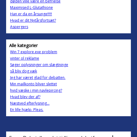
døden ville være en befrielse
Maximised L-Glutathione
Han er da en årsunge!!!!!
Hvad er dit Nytårsfortsæt?
Aspergers
Alle kategorier
Win 7 explore.exe problem
vinter ol reklame
Søger oplysninger om slægtninge
så bliv dog væk
Jeg har været glad for debatten.
Min mailkonto bliver slettet
hvid væske i min navlepircing?
Hvad blev der af?
Næstved efterlysning...
En lille hjælp. Pleas.