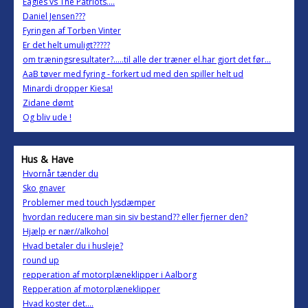
Eagles vs The Patriots....
Daniel Jensen???
Fyringen af Torben Vinter
Er det helt umuligt?????
om træningsresultater?.....til alle der træner el.har gjort det før...
AaB tøver med fyring - forkert ud med den spiller helt ud
Minardi dropper Kiesa!
Zidane dømt
Og bliv ude !
Hus & Have
Hvornår tænder du
Sko gnaver
Problemer med touch lysdæmper
hvordan reducere man sin siv bestand?? eller fjerner den?
Hjælp er nær//alkohol
Hvad betaler du i husleje?
round up
repperation af motorplæneklipper i Aalborg
Repperation af motorplæneklipper
Hvad koster det....