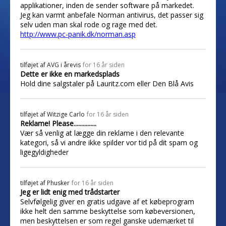
applikationer, inden de sender software på markedet.
Jeg kan varmt anbefale Norman antivirus, det passer sig
selv uden man skal rode og rage med det.
http://www.pc-panik.dk/norman.asp
tilføjet af
AVG i årevis
for 16 år siden
Dette er ikke en markedsplads
Hold dine salgstaler på Lauritz.com eller Den Blå Avis
tilføjet af
Witzige Carlo
for 16 år siden
Reklame! Please...............
Vær så venlig at lægge din reklame i den relevante
kategori, så vi andre ikke spilder vor tid på dit spam og
ligegyldigheder
tilføjet af
Phusker
for 16 år siden
Jeg er lidt enig med trådstarter
Selvfølgelig giver en gratis udgave af et købeprogram
ikke helt den samme beskyttelse som købeversionen,
men beskyttelsen er som regel ganske udemærket til