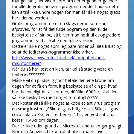
mangelfuldt, det virker som om det er gennemgående
for alle de gratis antivirus programmer der findes, dette
kan altså ikke undre nogen for man får ikke noget gratis
her i denne verden.
Gratis programmerne er en slags demo som kan
afprøves, for at få det fulde pogram og den fulde
beskyttelse af sin pc, så bliver man nødt til at opgradere
pogrammet ved at købe den fulde version.
Dette er ikke noget som jeg bare finder på, læs linket og
se at de fedterøvs-pogrammer ikke virker.
http://www.spywarefri.dk/artikel/computerblade-
misinformerer/
Når du så har læst artiklen, tør ud så stadig være en
fedterøv?????????
Måske vil du pludselig godt betale den ene krone om
dagen for at få en fornuftig beskyttelse af din pc, hvad
har du endeligt betalt for den, 4000kr, 6000kr, skal den
så ikke beskyttes med noget fornuftigt??????
Det koster altså ikke noget at købe et antivirus program,
en smøg koster 1,85kr, et glas billig cola 1,50kr, et glas
coca cola ca 3kr, en liter benzin 11kr, en god antivirus
koster 1,40kr om dagen.
Der er ikke uden grund at Microsoft endnu en gang valgt
Norman Antivirus til kontrol af alle firmaets nye