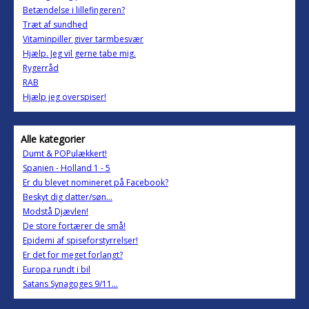
Betændelse i lillefingeren?
Træt af sundhed
Vitaminpiller giver tarmbesvær
Hjælp. Jeg vil gerne tabe mig.
Rygerråd
RAB
Hjælp jeg overspiser!
Alle kategorier
Dumt & POPulækkert!
Spanien - Holland 1 - 5
Er du blevet nomineret på Facebook?
Beskyt dig datter/søn...
Modstå Djævlen!
De store fortærer de små!
Epidemi af spiseforstyrrelser!
Er det for meget forlangt?
Europa rundt i bil
Satans Synagoges 9/11...