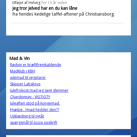
tilføjet af
Helveg
for 13 år siden
Jeg tror Jelved har en du kan låne
fra hendes kedelige taffel-aftener på Christiansborg.
Mad & Vin
Rødvin er kræftfremkaldende
Madklub i KBH
julemad til vegetarer
Skipper Labskovs
Julefrokost mad jeg sent glemmer
Chardonnay - VIGTIGT!!
Juleaften stod på kongemad.
Hjælpe.. Hvad hedder den??
Ujjklædning til nytår
spørgsmål til pizza opskrift