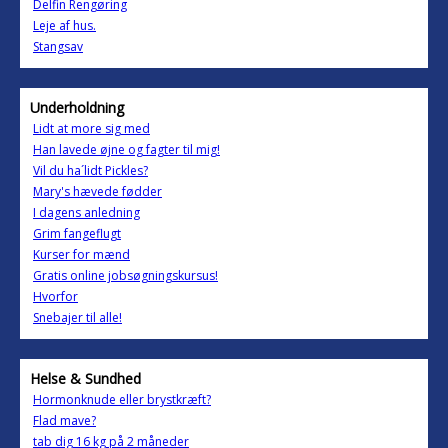
Delfin Rengøring
Leje af hus.
Stangsav
Underholdning
Lidt at more sig med
Han lavede øjne og fagter til mig!
Vil du ha´lidt Pickles?
Mary's hævede fødder
I dagens anledning
Grim fangeflugt
Kurser for mænd
Gratis online jobsøgningskursus!
Hvorfor
Snebajer til alle!
Helse & Sundhed
Hormonknude eller brystkræft?
Flad mave?
tab dig 16 kg på 2 måneder