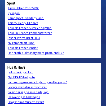
Sport
Tipsklubben 2007/2008
Kyllingen
Kampsport i sønderjylland.
Thierry Henry Til barca
Tour dé France bliver endagsløb
Tour De France kommentatorer?
Jesper Worre ud af DCU
Ny kampstilart i Kbh
Tour de France-vinder
Linderoth: Galatasary mere proff. end FCK
Hus & Have
lyd isolering af loft
Nyt GRATIS boligsite
Lamineringsmaskine lugter og krøller papir?
Lovlige skattefrie indkomster
Så sidder jeg på min flade, og!.
Beskæring af hæk højde
Dragsholms Murermester!!