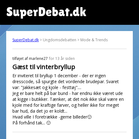
SuperDebat.dk
SuperDebat.dk
> Ungdomsdebatten > Mode & Trends
tilføjet af
marlene27
for 13 år siden
Gæst til vinterbryllup
Er inviteret til bryllup 1 december - der er ingen
dresscode, så spurgte det vordende brudepar. Svaret
var: "Jakkesæt og kjole - festtøj"....
Jeg er bare helt på bar bund - har endnu ikke været ude
at kigge i butikker. Tænker, at det nok ikke skal være en
kjole med for kraftige farver, og heller ikke for meget
bar hud, da det jo er koldt...
Hvad ville I foretrække -gerne billeder🙂
På forhånd tak... 🙂