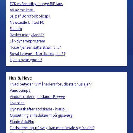
FCK vs Brøndby-mange BIF fans
Av av mit knæ..
Salg af Bordfodboldspil
Newcastle United FC
Fulham
Basket midtjylland??
Lår-dynamitprogram
"Faxe "Jensen satte strøm til ..?
Royal League = Nordic League ? ?
Hjælp nybegynder!
Hus & Have
Hvad betyder "3 måneders forudbetalt husleje"?
Vandpumpe
Vinduespolering - Islands Brygge
Hvordan
Dynevask efter sodskade - hjælp !!
Opsætning af fladskærm på gipsvæg
Plante Ask/Elm
Fladskærm op på væg, kan man betale sig fra det?