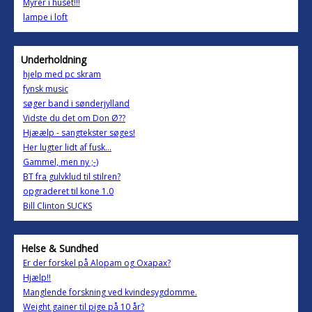
Myrer i huset!!!
lampe i loft
Underholdning
hjelp med pc skram
fynsk music
søger band i sønderjylland
Vidste du det om Don Ø??
Hjæælp - sangtekster søges!
Her lugter lidt af fusk...
Gammel, men ny ;-)
BT fra gulvklud til stilren?
opgraderet til kone 1.0
Bill Clinton SUCKS
Helse & Sundhed
Er der forskel på Alopam og Oxapax?
Hjælp!!
Manglende forskning ved kvindesygdomme.
Weight gainer til pige på 10 år?