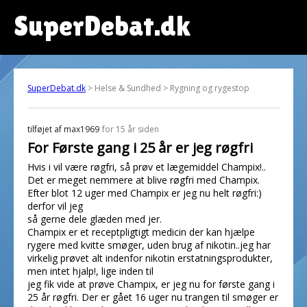
SuperDebat.dk
SuperDebat.dk
> Helse & Sundhed > Rygning og rygestop
tilføjet af
max1969
for 15 år siden
For Første gang i 25 år er jeg røgfri
Hvis i vil være røgfri, så prøv et lægemiddel Champix!..
Det er meget nemmere at blive røgfri med Champix.
Efter blot 12 uger med Champix er jeg nu helt røgfri:)
derfor vil jeg
så gerne dele glæden med jer.
Champix er et receptpligtigt medicin der kan hjælpe
rygere med kvitte smøger, uden brug af nikotin..jeg har
virkelig prøvet alt indenfor nikotin erstatningsprodukter,
men intet hjalp!, lige inden til
jeg fik vide at prøve Champix, er jeg nu for første gang i
25 år røgfri. Der er gået 16 uger nu trangen til smøger er