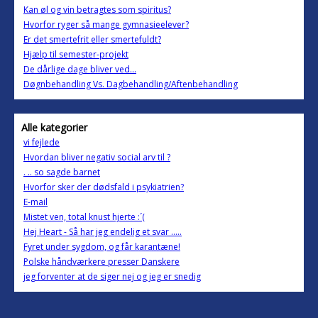
Kan øl og vin betragtes som spiritus?
Hvorfor ryger så mange gymnasieelever?
Er det smertefrit eller smertefuldt?
Hjælp til semester-projekt
De dårlige dage bliver ved...
Døgnbehandling Vs. Dagbehandling/Aftenbehandling
Alle kategorier
vi fejlede
Hvordan bliver negativ social arv til ?
. .. so sagde barnet
Hvorfor sker der dødsfald i psykiatrien?
E-mail
Mistet ven, total knust hjerte :´(
Hej Heart - Så har jeg endelig et svar .....
Fyret under sygdom, og får karantæne!
Polske håndværkere presser Danskere
jeg forventer at de siger nej og jeg er snedig