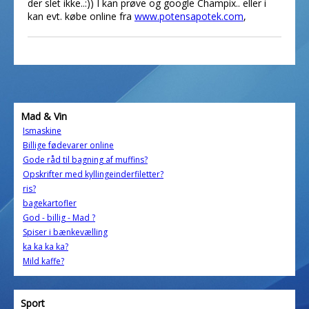
der slet ikke..:)) I kan prøve og google Champix.. eller i
kan evt. købe online fra
www.potensapotek.com
,
Mad & Vin
Ismaskine
Billige fødevarer online
Gode råd til bagning af muffins?
Opskrifter med kyllingeinderfiletter?
ris?
bagekartofler
God - billig - Mad ?
Spiser i bænkevælling
ka ka ka ka?
Mild kaffe?
Sport