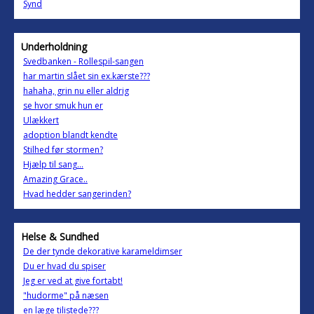
Synd
Underholdning
Svedbanken - Rollespil-sangen
har martin slået sin ex.kærste???
hahaha, grin nu eller aldrig
se hvor smuk hun er
Ulækkert
adoption blandt kendte
Stilhed før stormen?
Hjælp til sang...
Amazing Grace..
Hvad hedder sangerinden?
Helse & Sundhed
De der tynde dekorative karameldimser
Du er hvad du spiser
Jeg er ved at give fortabt!
"hudorme" på næsen
en læge tilistede???