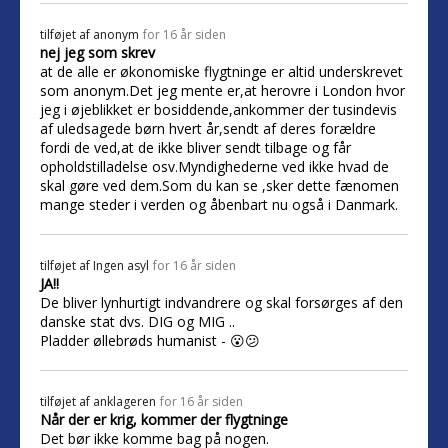
tilføjet af
anonym
for 16 år siden
nej jeg som skrev
at de alle er økonomiske flygtninge er altid underskrevet
som anonym.Det jeg mente er,at herovre i London hvor
jeg i øjeblikket er bosiddende,ankommer der tusindevis
af uledsagede børn hvert år,sendt af deres forældre
fordi de ved,at de ikke bliver sendt tilbage og får
opholdstilladelse osv.Myndighederne ved ikke hvad de
skal gøre ved dem.Som du kan se ,sker dette fænomen
mange steder i verden og åbenbart nu også i Danmark.
tilføjet af
Ingen asyl
for 16 år siden
JA!!
De bliver lynhurtigt indvandrere og skal forsørges af den
danske stat dvs. DIG og MIG ..
Pladder øllebrøds humanist - 😮😕
tilføjet af
anklageren
for 16 år siden
Når der er krig, kommer der flygtninge
Det bør ikke komme bag på nogen.