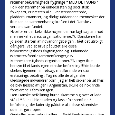
returner bekvemligheds flygninge " MED DET VUNS "
Folk der stemmer på enhedslisten og socilistisk
folkeparti, er næsten alle , venstreorienterede,
pladderhumanister, og dårligt uddannede mennesker der
ikke kan se sammenhængskraften i det Danske /
verdens samfundet.
Hvorfor er der f.eks. ikke nogen der har lagt sag an mod
menneskehedsrets organisationerne,??, Danskerne har
jo siden starten af indvandringsbølgen , fået det utroligt
dårligere, ved at blive påduttet alle disse
bekvemmeligsheds flygtningene og uudannede
islamister/familiesammenføringer,osv.
Menneskerettigheds organisationer/FN tager ikke
hensyn til et lands egen etniske befolkning !!!!!de burde
slæbes igennem en retsag, medførende en stor
erstatnings betaling . Tag nu alle de afganske
uledsagede indvandrer børn, jeg er helt sikker på ,at hvis
de blev læsset af igen i Afganistan, skulle de nok finde
forældrene / familien igen.
Den Danske befolkning burde skamme sig over at lade
stå til !!!S....s til blødsøden og lassiefair samfund /
befolkning- der lader sig pådutte alle disse skændsler
uden at gøre oprør.
Genindfør grænsekontrollen --- Smid flygtningene ud lige