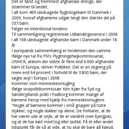
Det er først og fremmest afghanske drenge, der
strømmer til landet.
I alt kom 469 uledsagede flygtningebørn til Danmark i
2009, hvoraf afghanerne udgør langt den største del på
337 børn.
Følger en interntional tendens
Til sammenligning registrerede Udlændingeservice i 2008
i alt 168 uledsagede afghanske børn i Danmark under 18
år.
I europæisk sammenhæng er tendensen den samme.
Ifølge nye tal fra FN's Flygtningehøjkommissariat,
UNHCR, ankom der sidste år flere end 6.000 afghanske
børn til Europa, skriver Politiken. Det er en stigning på
mere end 64 procent i forhold til de 3.800 børn, der
søgte asyl i Europa i 2008.
Kommer som menneskesmugling
Ifølge vicepolitikommissær Kim Kjær fra Syd­ og
Sønderjyllands politi i Padborg kommer mange af
børnene herop med hjælp fra menneskesmuglere.
"Nogle af børnene kommer i små grupper på to­tre
stykker, og nogle dukker op alene. De forklarer, at de
har været ude at sejle, at de er vandret over bjergpas,
og at de har kørt med tog eller lastbil. På et eller andet
tidspunkt får de så at vide, at nu skal de bare gå ligeud,