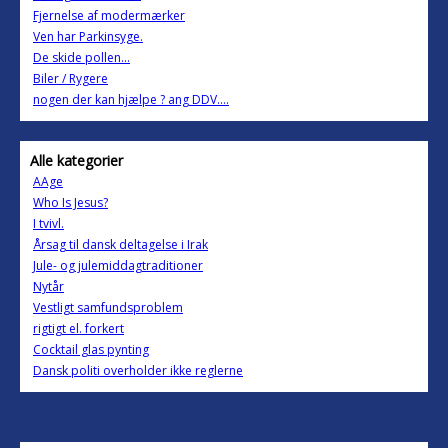
Fjernelse af modermærker
Ven har Parkinsyge.
De skide pollen...
Biler / Rygere
nogen der kan hjælpe ? ang DDV....
Alle kategorier
AAge
Who Is Jesus?
I tvivl.
Årsag til dansk deltagelse i Irak
Jule- og julemiddagtraditioner
Nytår
Vestligt samfundsproblem
rigtigt el. forkert
Cocktail glas pynting
Dansk politi overholder ikke reglerne