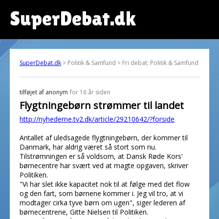
SuperDebat.dk
SuperDebat.dk
> Politik & Samfund > Fri debat: Politik & Samfund
tilføjet af
anonym
for 16 år siden
Flygtningebørn strømmer til landet
http://nyhederne.tv2.dk/article/29210642/?forside
Antallet af uledsagede flygtningebørn, der kommer til
Danmark, har aldrig været så stort som nu.
Tilstrømningen er så voldsom, at Dansk Røde Kors'
børnecentre har svært ved at magte opgaven, skriver
Politiken.
"Vi har slet ikke kapacitet nok til at følge med det flow
og den fart, som børnene kommer i. Jeg vil tro, at vi
modtager cirka tyve børn om ugen", siger lederen af
børnecentrene, Gitte Nielsen til Politiken.