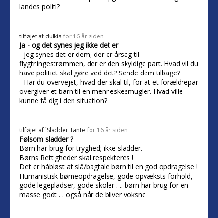
landes politi?
tilføjet af
dulkis
for 16 år siden
Ja - og det synes jeg ikke det er
- jeg synes det er dem, der er årsag til
flygtningestrømmen, der er den skyldige part. Hvad vil du
have politiet skal gøre ved det? Sende dem tilbage?
- Har du overvejet, hvad der skal til, for at et forældrepar
overgiver et barn til en menneskesmugler. Hvad ville
kunne få dig i den situation?
tilføjet af
`Sladder Tante
for 16 år siden
Følsom sladder ?
Børn har brug for tryghed; ikke sladder.
Børns Rettigheder skal respekteres !
Det er håbløst at slå/bagtale børn til en god opdragelse !
Humanistisk børneopdragelse, gode opvæksts forhold,
gode legepladser, gode skoler . .. børn har brug for en
masse godt . . også når de bliver voksne