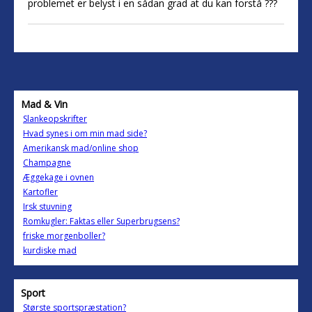
problemet er belyst i en sådan grad at du kan forstå ???
Mad & Vin
Slankeopskrifter
Hvad synes i om min mad side?
Amerikansk mad/online shop
Champagne
Æggekage i ovnen
Kartofler
Irsk stuvning
Romkugler: Faktas eller Superbrugsens?
friske morgenboller?
kurdiske mad
Sport
Største sportspræstation?