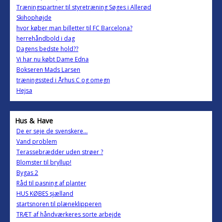
Træningspartner til styretræning Søges i Allerød
Skihophøjde
hvor køber man billetter til FC Barcelona?
herrehåndbold i dag
Dagens bedste hold??
Vi har nu købt Dame Edna
Bokseren Mads Larsen
træningssted i Århus C og omegn
Hejsa
Hus & Have
De er seje de svenskere...
Vand problem
Terassebrædder uden strøer ?
Blomster til bryllup!
Bygas 2
Råd til pasning af planter
HUS KØBES sjælland
startsnoren til plæneklipperen
TRÆT af håndværkeres sorte arbejde