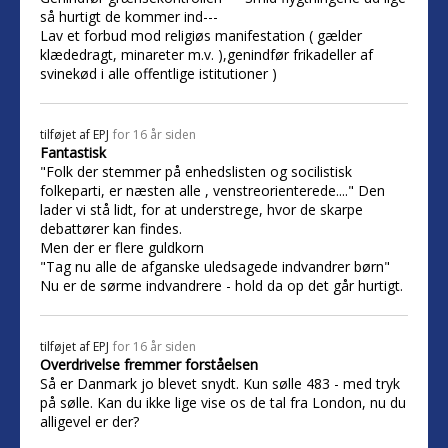
så hurtigt de kommer ind---
Lav et forbud mod religiøs manifestation ( gælder
klædedragt, minareter m.v. ),genindfør frikadeller af
svinekød i alle offentlige istitutioner )
tilføjet af
EPJ
for 16 år siden
Fantastisk
"Folk der stemmer på enhedslisten og socilistisk
folkeparti, er næsten alle , venstreorienterede...." Den
lader vi stå lidt, for at understrege, hvor de skarpe
debattører kan findes.
Men der er flere guldkorn
"Tag nu alle de afganske uledsagede indvandrer børn"
Nu er de sørme indvandrere - hold da op det går hurtigt.
tilføjet af
EPJ
for 16 år siden
Overdrivelse fremmer forståelsen
Så er Danmark jo blevet snydt. Kun sølle 483 - med tryk
på sølle. Kan du ikke lige vise os de tal fra London, nu du
alligevel er der?