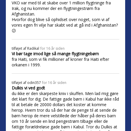
VKO var med til at skabe over 1 million flygtninge fra
Irak, og nu kommer der en flygtningestrøm fra
Afghanistan.
Hvorfor dog blive så ophidset over noget, som vi af
vores egen fri vilje har skabt ved at gå ind i Afghanistan?
😕
tilføjet af
Radikal
for 16 år siden
Vi bør tage imod lige så mange flygtningebørn
fra Haiti, som vi fik millioner af kroner fra Haiti efter
orkanen i 1999.
tilføjet af
odin357
for 16 år siden
Dulkis vi ved godt
du ikke er den skarpeste kniv i skuffen. Men lad mig gøre
det klart for dig. De fattige gade børn i Kabul har ikke råd
til at betale de 20000 dollars det koster at komme
herop. Hvem tror du så der har de penge til at sende de
børn herop de mere velstillede der håber på deres barn
om 10 år sende en lind pengestrøm tilbage eller de
fattige forældreløse gade børn i Kabul. Tror du Dulkis at