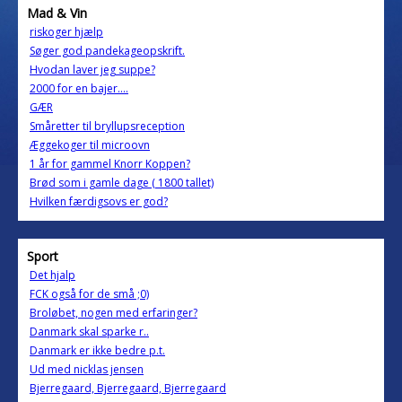
Mad & Vin
riskoger hjælp
Søger god pandekageopskrift.
Hvodan laver jeg suppe?
2000 for en bajer....
GÆR
Småretter til bryllupsreception
Æggekoger til microovn
1 år for gammel Knorr Koppen?
Brød som i gamle dage ( 1800 tallet)
Hvilken færdigsovs er god?
Sport
Det hjalp
FCK også for de små ;0)
Broløbet, nogen med erfaringer?
Danmark skal sparke r..
Danmark er ikke bedre p.t.
Ud med nicklas jensen
Bjerregaard, Bjerregaard, Bjerregaard