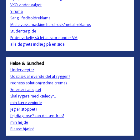
VKO vinder valget
Yiruma
Sang i fodboldreklame
Miele vaskemaskine hard rock/metal reklame.
Studentergilde
Er det virkelig så let at score under VM
alle døgnets indlæg på en side
Helse & Sundhed
Undervægt :z
Udstræk af øverste del af ryggen?
redness solution(rødme creme)
Smerter i ansigtet
Skal rygere med kæledyr..
min kære veninde
Jeg er stoppet !
fejldiagnose? kan det ændres?
min højde
Please hjælp!