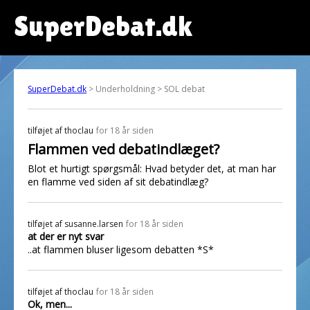
SuperDebat.dk
SuperDebat.dk
> Underholdning > SOL debat
tilføjet af
thoclau
for 18 år siden
Flammen ved debatindlæget?
Blot et hurtigt spørgsmål: Hvad betyder det, at man har
en flamme ved siden af sit debatindlæg?
tilføjet af
susanne.larsen
for 18 år siden
at der er nyt svar
..at flammen bluser ligesom debatten *S*
tilføjet af
thoclau
for 18 år siden
Ok, men...