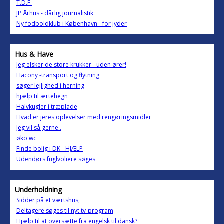
T.D.F.
JP Århus - dårlig journalistik
Ny fodboldklub i København - for jyder
Hus & Have
Jeg elsker de store krukker - uden ører!
Hacony -transport og flytning
søger lejlighed i herning
hjælp til ærtehegn
Halvkugler i træplade
Hvad er jeres oplevelser med rengøringsmidler
Jeg vil så gerne..
øko wc
Finde bolig i DK - HJÆLP
Udendørs fuglvoliere søges
Underholdning
Sidder på et værtshus,
Deltagere søges til nyt tv-program
Hjælp til at oversætte fra engelsk til dansk?