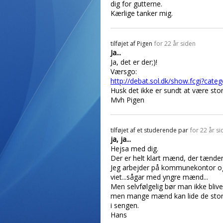
dig for gutterne.
Kærlige tanker mig.
tilføjet af
Pigen
for 22 år siden
Ja...
Ja, det er der;)!
Værsgo:
http://debat.sol.dk/show.fcgi?ca
Husk det ikke er sundt at være stor
Mvh Pigen
tilføjet af
et studerende par
for 22 år s
ja, ja...
Hejsa med dig.
Der er helt klart mænd, der tænder 
Jeg arbejder på kommunekontor og a
viet...sågar med yngre mænd...
Men selvfølgelig bør man ikke blive
men mange mænd kan lide de store p
i sengen.
Hans