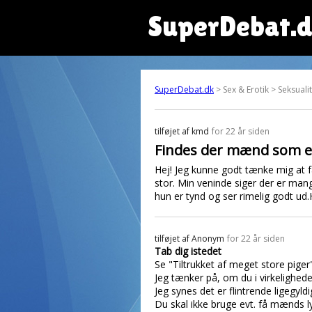
SuperDebat.
SuperDebat.dk
> Sex & Erotik > Seksuali
tilføjet af
kmd
for 22 år siden
Findes der mænd som er 
Hej! Jeg kunne godt tænke mig at f
stor. Min veninde siger der er man
hun er tynd og ser rimelig godt ud.H
tilføjet af
Anonym
for 22 år siden
Tab dig istedet
Se "Tiltrukket af meget store piger
Jeg tænker på, om du i virkeligheden
Jeg synes det er flintrende ligegyldi
Du skal ikke bruge evt. få mænds ly