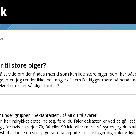
dk
tet
til store piger?
å at vide om der findes mænd som kan lide store piger, som har både 
ge, men jeg render ikke ind i nogle af dem.De kigger mere på hende nå
vorfor er det så ulige fordelt?
" under gruppen "Sexfantasier", så vil du få svaret.
 har indrykket dette indlæg, fordi du føler debatten er ved at gå i stå
gt, for hvis du vejer 70, 80 eller 90 kilo eller mere, så synes jeg du skul
st til at bolle en stor pige som sovepude, for de tager dig nok nødig