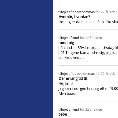
tilføjet af
baadthommas
for 22 år siden
Hvornår, hvordan?
Hej jeg er da helt klart frisk. Du sk
tilføjet af
kmd
for 22 år siden
mød mig
på chatten 35+.I morgen, tirsdag kl.
på? Tingene kan ændre sig, jeg kan
snakkes ved......
tilføjet af
baadthommas
for 22 år siden
Der er lang tid til.
Hej kmd.
Jeg kan imorgen tirsdag efter 19.00
Mvh baad.
tilføjet af
kmd
for 22 år siden
bebe