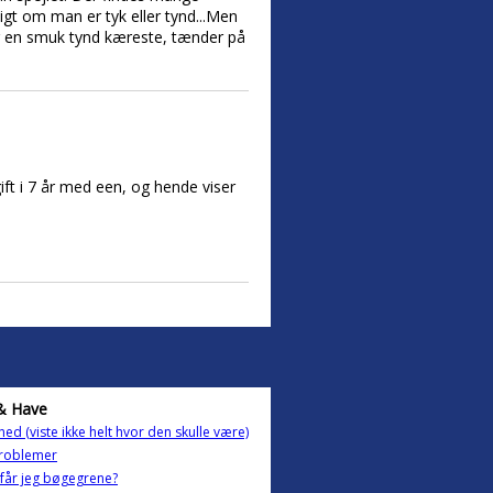
igt om man er tyk eller tynd...Men
ar en smuk tynd kæreste, tænder på
ift i 7 år med een, og hende viser
& Have
ghed (viste ikke helt hvor den skulle være)
roblemer
får jeg bøgegrene?