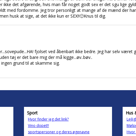
 ikke det afgørende, hvis man får noget godt sex er det sgu lige gyld
p fyldt med fordomme. Jeg tror personligt at mange af de mænd der h
 men husk at sige, at det ikke kun er SEX!!🙂Knus til dig.
...sovepude...HA! fjolset ved åbenbart ikke bedre. Jeg har selv været g
 uden tøj er det bare mig der må kigge...øv..bøv..
 ingen grund til at skamme sig.
Sport
Hus 
Hvor finder jeg det link?
Lejli
Vino dopet!!
Mølp
sportspersoner og deres øgenavne
Hvor 