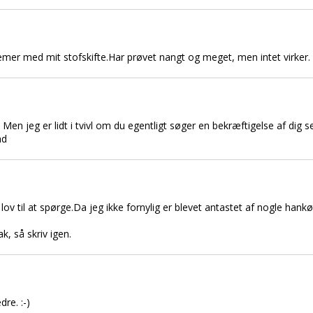
emer med mit stofskifte.Har prøvet nangt og meget, men intet virker.
. Men jeg er lidt i tvivl om du egentligt søger en bekræftigelse af dig se
ad
lov til at spørge.Da jeg ikke fornylig er blevet antastet af nogle hank
ak, så skriv igen.
dre. :-)