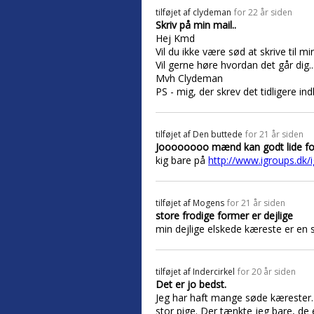
tilføjet af
clydeman
for 22 år siden
Skriv på min mail..
Hej Kmd
Vil du ikke være sød at skrive til mi
Vil gerne høre hvordan det går dig.
Mvh Clydeman
PS - mig, der skrev det tidligere i
tilføjet af
Den buttede
for 21 år siden
Joooooooo mænd kan godt lide f
kig bare på
http://www.igroups.dk/
tilføjet af
Mogens
for 21 år siden
store frodige former er dejlige
min dejlige elskede kæreste er en 
tilføjet af
Indercirkel
for 20 år siden
Det er jo bedst.
Jeg har haft mange søde kærester.M
stor pige. Der tænkte jeg bare, de 