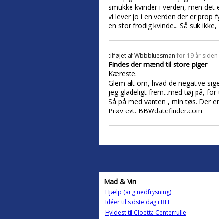
smukke kvinder i verden, men det er
vi lever jo i en verden der er pro
en stor frodig kvinde... Så suk ikke,
tilføjet af
Wbbbluesman
for 19 år siden
Findes der mænd til store piger
Kæreste.
Glem alt om, hvad de negative siger
jeg gladeligt frem...med tøj på, for
Så på med vanten , min tøs. Der er
Prøv evt. BBWdatefinder.com
Mad & Vin
Hjælp (ang nedfrysning)
Idéer til sidste dag i BH
Hyldest til Cloetta Centerrulle