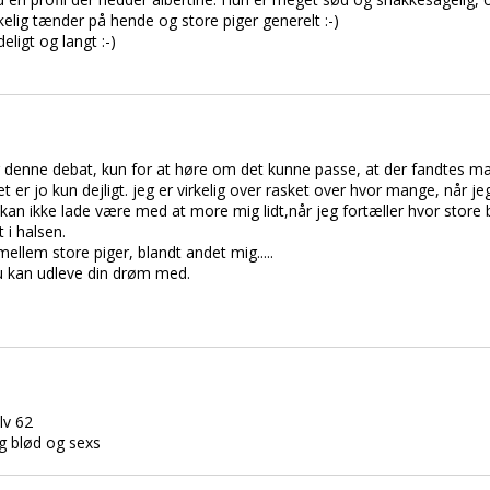
kelig tænder på hende og store piger generelt :-)
eligt og langt :-)
ig denne debat, kun for at høre om det kunne passe, at der fandtes mæ
et er jo kun dejligt. jeg er virkelig over rasket over hvor mange, når je
kan ikke lade være med at more mig lidt,når jeg fortæller hvor store br
 i halsen.
mellem store piger, blandt andet mig.....
du kan udleve din drøm med.
lv 62
ig blød og sexs