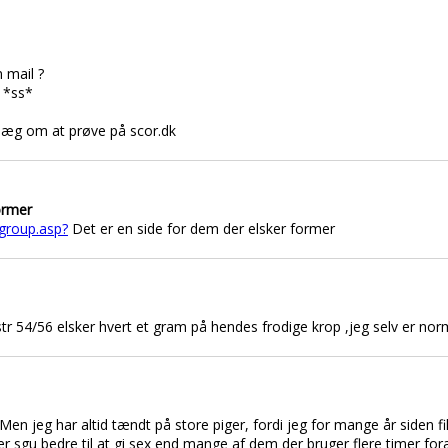
n mail ?
. *ss*
ndlæg om at prøve på scor.dk
ormer
igroup.asp?
Det er en side for dem der elsker former
str 54/56 elsker hvert et gram på hendes frodige krop ,jeg selv er no
en jeg har altid tændt på store piger, fordi jeg for mange år siden f
er sgu bedre til at gi sex end mange af dem der bruger flere timer fo