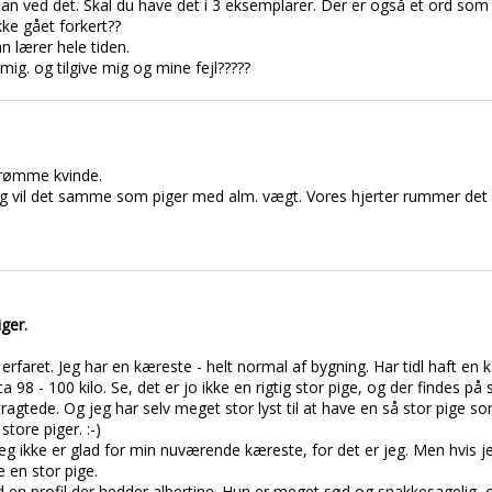
in. Han ved det. Skal du have det i 3 eksemplarer. Der er også et ord som
kke gået forkert??
n lærer hele tiden.
mig. og tilgive mig og mine fejl?????
 drømme kvinde.
og vil det samme som piger med alm. vægt. Vores hjerter rummer det s
ger.
har erfaret. Jeg har en kæreste - helt normal af bygning. Har tidl haft en
98 - 100 kilo. Se, det er jo ikke en rigtig stor pige, og der findes på s
ragtede. Og jeg har selv meget stor lyst til at have en så stor pige so
store piger. :-)
eg ikke er glad for min nuværende kæreste, for det er jeg. Men hvis je
de en stor pige.
ind en profil der hedder albertine. Hun er meget sød og snakkesagelig