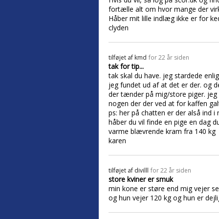
fortælle alt om hvor mange der vir
Håber mit lille indlæg ikke er for ked
clyden
tilføjet af
kmd
for 22 år siden
tak for tip...
tak skal du have. jeg stardede enl
jeg fundet ud af at det er der. og d
der tænder på mig/store piger. jeg 
nogen der der ved at for kaffen galt
ps: her på chatten er der alså ind i 
håber du vil finde en pige en dag 
varme blævrende kram fra 140 kg
karen
tilføjet af
divilll
for 22 år siden
store kviner er smuk
min kone er støre end mig vejer se
og hun vejer 120 kg og hun er dejl