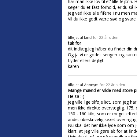
har man ikke lov til et' lille fejltr
søger du et fast forhold, er du så i
Jeg ved ikke alle fifene i nu men ma
Vil du ikke godt være sød og svare 
tilføjet af
kmd
for 22 år siden
tak for
dit indlæg.Jeg håber du finder din
Og ja vi er gode i sengen. og kan 
Lyder ellers dejligt.
karen
tilføjet af
Anonym
for 22 år siden
Mange mænd er vilde med store pi
Hejsa :-)
Jeg ville lige tilføje lidt, som jeg 
men ikke direkte overvægtig. 175, ca 
150 - 160 kilo, som er meget eftert
andet ubeskrivelig sexet over rigtig 
Nu skal det her ikke lyde som om j
klart, at jeg ville gøre alt for at fin
Hvis du vil, så log på scor.dk og f