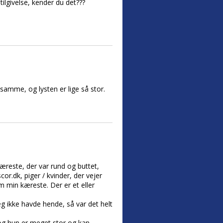
 tilgivelse, kender du det???
amme, og lysten er lige så stor.
 kæreste, der var rund og buttet,
cor.dk, piger / kvinder, der vejer
m min kæreste. Der er et eller
g ikke havde hende, så var det helt
, og hun er meget stor og kan