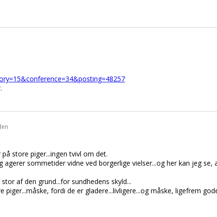
tegory=15&conference=34&posting=48257
.
iden
på store piger...ingen tvivl om det.
gerer sommetider vidne ved borgerlige vielser...og her kan jeg se, at
 stor af den grund...for sundhedens skyld...
iger...måske, fordi de er gladere...livligere...og måske, ligefrem go