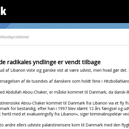
dk
Samfundsproblemer
de radikales yndlinge er vendt tilbage
ud af Libanon viste sig ganske vist at være udvist, men hvad gør det
øgelsen af de tusindvis af danskere som holdt ferie i Hitzbollahland.
 Abdullah Abou-Chaker, er måske kommet til Danmark, da dansk-li
stinensiske Abou-Chaker kommet til Danmark fra Libanon via et fly fra
anmark for bestandig, efter han i 1997 blev idømt 12 års fængsel og u
hertil med et evakueringsfly fra Libanon«, siger kriminalinspektør v
t to andre ellers udviste palæstinensere kom til Danmark med den fly