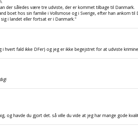
h.
der således være tre udviste, der er kommet tilbage til Danmark.
d boet hos sin familie i Vollsmose og i Sverige, efter han ankom til 
g i landet eller fortsat er i Danmark."
jeg i hvert fald ikke DFer) og jeg er ikke begejstret for at udviste krimine
dig!
mig, og havde du gjort det. så ville du vide at jeg har mange gode kvali