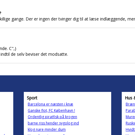
?
e gange. Der er ingen der tvinger dig til at læse indlæggende, men 
nde. C",)
indtil de selv beviser det modsatte.
Sport
Hus 
Barcelona er næsten i knæ
Bræn
Ganske flot, FC København !
Parab
Ordentlig piratfisk på krogen
Mure
barne riss hender sygolog ind
Ruski
klog nare minder dum
Hvidt