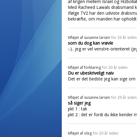
af krigen mellem Israel og Hizbolla
Med Racheed Lawals drabsmand kan 
Ifølge TV2 har den udviste drabsman
bekræfte, om manden har opholdt si
tilføjet af
susanne.larsen
for 20 år siden
som du dog kan vrøvle
:-).. jeg er vel venstre-orienteret (
tilføjet af
forklaring
for 20 år siden
Du er ubeskriveligt naiv
Det er det bedste jeg kan sige om 
tilføjet af
susanne.larsen
for 20 år siden
så siger jeg
pkt 1 : tak
pkt 2 : det er fordi du ikke kender 
tilføjet af
oleg
for 20 år siden