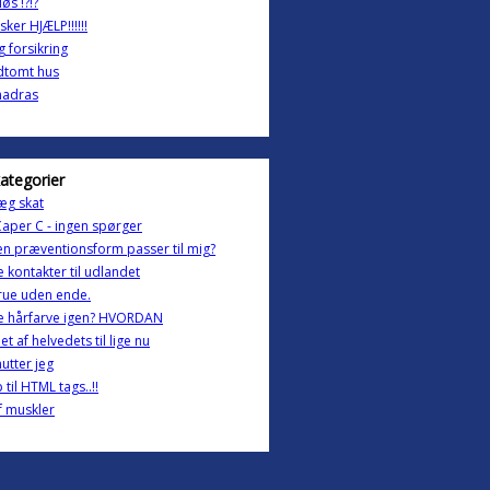
øs !?!?
ker HJÆLP!!!!!!
g forsikring
dtomt hus
adras
kategorier
æg skat
Caper C - ingen spørger
en præventionsform passer til mig?
 kontakter til udlandet
rue uden ende.
e hårfarve igen? HVORDAN
et af helvedets til lige nu
utter jeg
 til HTML tags..!!
f muskler