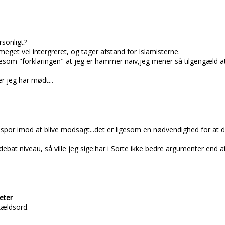
sonligt?
 meget vel intergreret, og tager afstand for Islamisterne.
om "forklaringen" at jeg er hammer naiv,jeg mener så tilgengæld at I 
er jeg har mødt...
e spor imod at blive modsagt...det er ligesom en nødvendighed for at 
debat niveau, så ville jeg sige:har i Sorte ikke bedre argumenter end a
eter
kældsord.