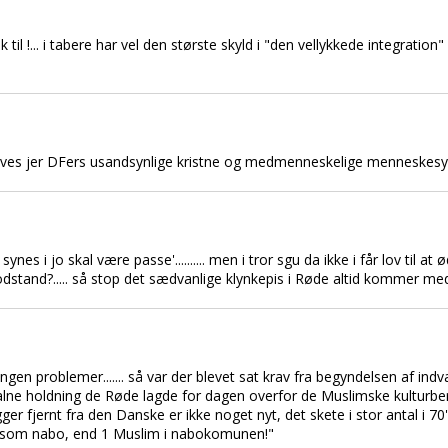
il !... i tabere har vel den største skyld i "den vellykkede integration
ilskrives jer DFers usandsynlige kristne og medmenneskelige menneskesy
es i jo skal være passe'.......... men i tror sgu da ikke i får lov til a
dstand?..... så stop det sædvanlige klynkepis i Røde altid kommer med
ngen problemer....... så var der blevet sat krav fra begyndelsen af indv
lne holdning de Røde lagde for dagen overfor de Muslimske kulturber
ger fjernt fra den Danske er ikke noget nyt, det skete i stor antal i 70'er
re som nabo, end 1 Muslim i nabokomunen!"