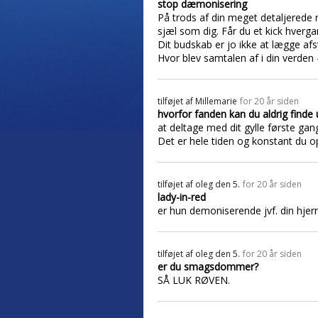
stop dæmonisering
På trods af din meget detaljerede r
sjæl som dig. Får du et kick hverga
Dit budskab er jo ikke at lægge af
Hvor blev samtalen af i din verden - 
tilføjet af
Millemarie
for 20 år siden
hvorfor fanden kan du aldrig finde 
at deltage med dit gylle første ga
Det er hele tiden og konstant du o
tilføjet af
oleg den 5.
for 20 år siden
lady-in-red
er hun demoniserende jvf. din hjer
tilføjet af
oleg den 5.
for 20 år siden
er du smagsdommer?
SÅ LUK RØVEN.