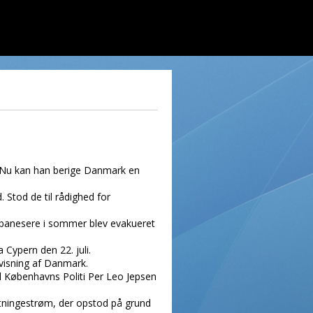
. Nu kan han berige Danmark en
 Stod de til rådighed for
banesere i sommer blev evakueret
 Cypern den 22. juli.
dvisning af Danmark.
ed Københavns Politi Per Leo Jepsen
gtningestrøm, der opstod på grund