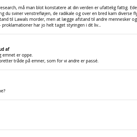
esearch, må man blot konstatere at din verden er ufattelig fattig. Ede
ng du sviner venstrefløjen, de radikale og over en bred kam diverse flyg
stand til Lawals morder, men at lægge afstand til andre mennesker og
proklamationer har jo helt taget styringen i dit liv...
ud af
ng emnet er oppe.
pretter tråde på emner, som for vi andre er passé.
ne?