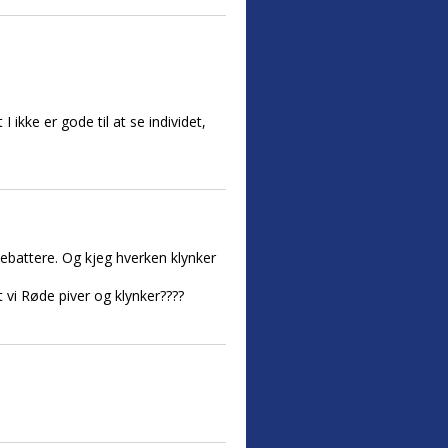
ikke er gode til at se individet,
debattere. Og kjeg hverken klynker
t vi Røde piver og klynker????