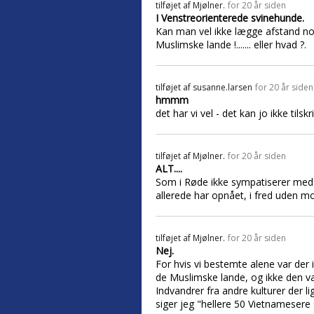
tilføjet af
Mjølner.
for 20 år siden
I Venstreorienterede svinehunde.
Kan man vel ikke lægge afstand nok t
Muslimske lande !....... eller hvad ?.
tilføjet af
susanne.larsen
for 20 år siden
hmmm
det har vi vel - det kan jo ikke t
tilføjet af
Mjølner.
for 20 år siden
ALT....
Som i Røde ikke sympatiserer med syn
allerede har opnået, i fred uden mo
tilføjet af
Mjølner.
for 20 år siden
Nej.
For hvis vi bestemte alene var der i
de Muslimske lande, og ikke den va
Indvandrer fra andre kulturer der lig
siger jeg "hellere 50 Vietnamese