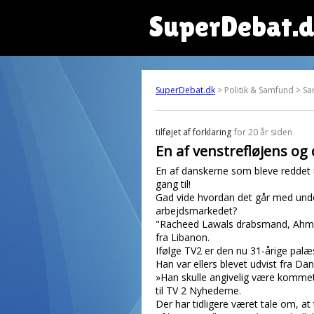
SuperDebat.
SuperDebat.dk
> Politik & Samfund > 
tilføjet af
forklaring
for 20 år siden
En af venstrefløjens og 
En af danskerne som bleve reddet 
gang til!
Gad vide hvordan det går med unders
arbejdsmarkedet?
"Racheed Lawals drabsmand, Ahmed
fra Libanon.
Ifølge TV2 er den nu 31-årige palæ
Han var ellers blevet udvist fra D
»Han skulle angivelig være kommet 
til TV 2 Nyhederne.
Der har tidligere været tale om, a