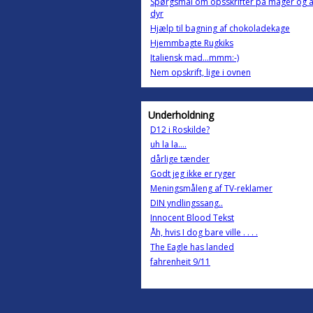
Spørgsmål om opsskrifter på måger og 
dyr
Hjælp til bagning af chokoladekage
Hjemmbagte Rugkiks
Italiensk mad...mmm:-)
Nem opskrift, lige i ovnen
Underholdning
D12 i Roskilde?
uh la la....
dårlige tænder
Godt jeg ikke er ryger
Meningsmåleng af TV-reklamer
DIN yndlingssang..
Innocent Blood Tekst
Åh, hvis I dog bare ville . . . .
The Eagle has landed
fahrenheit 9/11