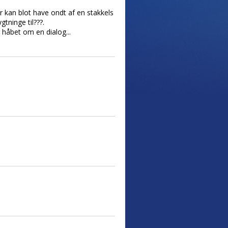
r kan blot have ondt af en stakkels
tninge til???.
 håbet om en dialog...