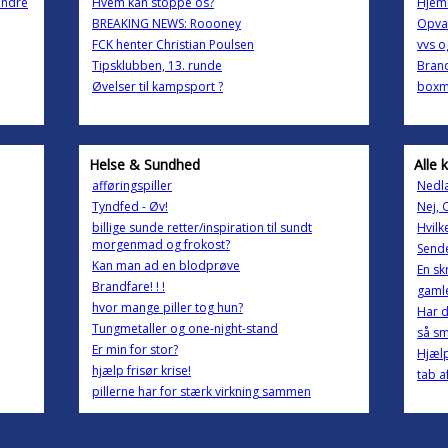
andre
Hvem kan stoppe os?
Hjeml
BREAKING NEWS: Roooney
Opvas
FCK henter Christian Poulsen
vvs o
Tipsklubben, 13. runde
Bran
Øvelser til kampsport ?
boxm
Helse & Sundhed
Alle 
afføringspiller
Nedl
Tyndfed - Øv!
Nej, 
billige sunde retter/inspiration til sundt
Hvilk
morgenmad og frokost?
Sende
Kan man ad en blodprøve
En sk
Brandfare! ! !
gaml
hvor mange piller tog hun?
Har d
Tungmetaller og one-night-stand
så sm
Er min for stor?
Hjælp
hjælp frisør krise!
tab a
pillerne har for stærk virkning sammen