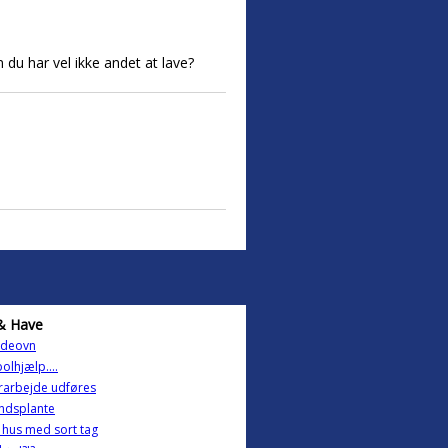
du har vel ikke andet at lave?
& Have
deovn
olhjælp....
rarbejde udføres
ndsplante
 hus med sort tag