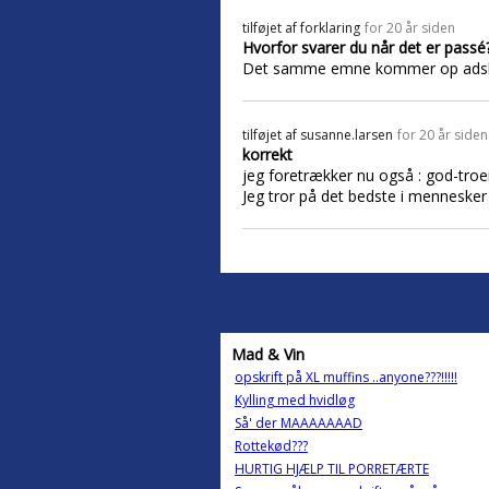
tilføjet af
forklaring
for 20 år siden
Hvorfor svarer du når det er passé
Det samme emne kommer op adskillig
tilføjet af
susanne.larsen
for 20 år siden
korrekt
jeg foretrækker nu også : god-troe
Jeg tror på det bedste i mennesker 
Mad & Vin
opskrift på XL muffins ..anyone???!!!!!
Kylling med hvidløg
Så' der MAAAAAAAD
Rottekød???
HURTIG HJÆLP TIL PORRETÆRTE