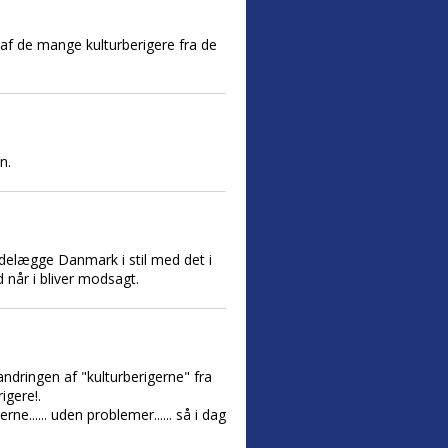
" af de mange kulturberigere fra de
n.
t ødelægge Danmark i stil med det i
 når i bliver modsagt.
andringen af "kulturberigerne" fra
igere!.
ne...... uden problemer...... så i dag