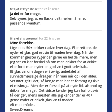
tilføjet af
krydsfiner
for 22 år siden
Ja det er for meget
Selv synes jeg, at en flaske delt mellem 3, er et
passende kvantum.
tilføjet af
signesmail
for 22 år siden
Mine forældre..
Ligeledes 50+ drikker rødvin hver dag. Eller rettere, de
nyder et glas god rødvin til maden hver dag. Når der
kommer gæster ryger der gerne en hel del mere, men
jeg ser en klar forskel på om man drikker for at drikke,
eller fordi man nyder en god vin i godt selvskab...
Et glas vin om dagen er i øvrigt anbefalet af
sunhedsmæssige årsager, når man når op i den alder.
Ser intet galt i det, så længe man har et forbrug og ikke
et misbrug... Men der er forskel på at nyde lidt alkohol og
drikke for meget. Det sidste kender jeg kun forholdsvis
få der gør, mens næsten alle jeg kender der er 40+
gerne nyder et enkelt glas vin til maden...
Alt med måde...
SweetDreams