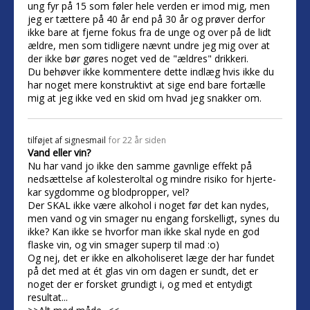
ung fyr på 15 som føler hele verden er imod mig, men
jeg er tættere på 40 år end på 30 år og prøver derfor
ikke bare at fjerne fokus fra de unge og over på de lidt
ældre, men som tidligere nævnt undre jeg mig over at
der ikke bør gøres noget ved de "ældres" drikkeri.
Du behøver ikke kommentere dette indlæg hvis ikke du
har noget mere konstruktivt at sige end bare fortælle
mig at jeg ikke ved en skid om hvad jeg snakker om.
tilføjet af
signesmail
for 22 år siden
Vand eller vin?
Nu har vand jo ikke den samme gavnlige effekt på
nedsættelse af kolesteroltal og mindre risiko for hjerte-
kar sygdomme og blodpropper, vel?
Der SKAL ikke være alkohol i noget før det kan nydes,
men vand og vin smager nu engang forskelligt, synes du
ikke? Kan ikke se hvorfor man ikke skal nyde en god
flaske vin, og vin smager superp til mad :o)
Og nej, det er ikke en alkoholiseret læge der har fundet
på det med at ét glas vin om dagen er sundt, det er
noget der er forsket grundigt i, og med et entydigt
resultat...