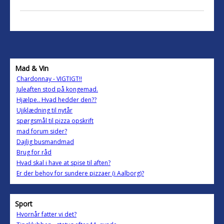
Mad & Vin
Chardonnay - VIGTIGT!!
Juleaften stod på kongemad.
Hjælpe.. Hvad hedder den??
Ujjklædning til nytår
spørgsmål til pizza opskrift
mad forum sider?
Dajlig busmandmad
Brug for råd
Hvad skal i have at spise til aften?
Er der behov for sundere pizzaer (i Aalborg)?
Sport
Hvornår fatter vi det?