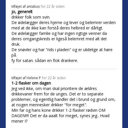
tilføjet af
antabus
for 22 år siden
jo, generelt
drikker folk som svin.
De ødelægger deres hjerne og lever og belemrer verden
med at de ikke kan forstå deres helbred er dårligt.
De ødelægger famlie og har ingen rigtige venner da
deres omgangskreds er ligeså belemret med alt det
druk.
De snøvler og har "rids i pladen" og er ulidelige at høre
på.
fy for satan. sådan en flok drankere.
tilføjet af
Helene P
for 22 år siden
1-2 flasker om dagen
Jeg ved ikke, om man skal prioritere de ældres
drikkevaner frem for de unges. Det er to separate
problemer, og egentlig handler det i brund og grund om,
at nogen mennesker drikker "for meget".
Min far og hans kone drikker 1-2 flasker rødvin OM
DAGEN!!!! Det er da aaalt for meget, synes jeg.. Hvad
mener I?