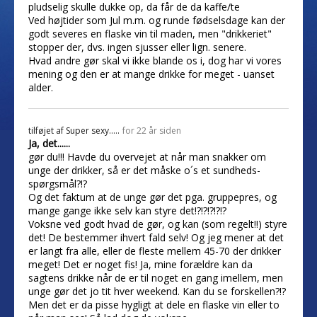
pludselig skulle dukke op, da får de da kaffe/te
Ved højtider som Jul m.m. og runde fødselsdage kan der
godt severes en flaske vin til maden, men "drikkeriet"
stopper der, dvs. ingen sjusser eller lign. senere.
Hvad andre gør skal vi ikke blande os i, dog har vi vores
mening og den er at mange drikke for meget - uanset
alder.
tilføjet af
Super sexy.....
for 22 år siden
Ja, det......
gør du!!! Havde du overvejet at når man snakker om
unge der drikker, så er det måske o´s et sundheds-
spørgsmål?!?
Og det faktum at de unge gør det pga. gruppepres, og
mange gange ikke selv kan styre det!?!?!?!?!?
Voksne ved godt hvad de gør, og kan (som regelt!!) styre
det! De bestemmer ihvert fald selv! Og jeg mener at det
er langt fra alle, eller de fleste mellem 45-70 der drikker
meget! Det er noget fis! Ja, mine forældre kan da
sagtens drikke når de er til noget en gang imellem, men
unge gør det jo tit hver weekend. Kan du se forskellen?!?
Men det er da pisse hygligt at dele en flaske vin eller to