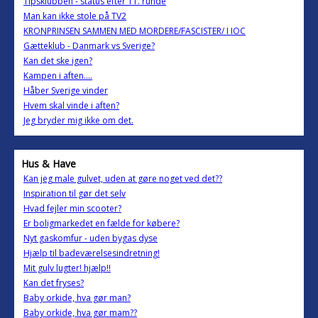
Tipsklubben - status efter 11. runde
Man kan ikke stole på TV2
KRONPRINSEN SAMMEN MED MORDERE/FASCISTER/ I IOC
Gætteklub - Danmark vs Sverige?
Kan det ske igen?
Kampen i aften....
Håber Sverige vinder
Hvem skal vinde i aften?
Jeg bryder mig ikke om det.
Hus & Have
Kan jeg male gulvet, uden at gøre noget ved det??
Inspiration til gør det selv
Hvad fejler min scooter?
Er boligmarkedet en fælde for købere?
Nyt gaskomfur - uden bygas dyse
Hjælp til badeværelsesindretning!
Mit gulv lugter! hjælp!!
Kan det fryses?
Baby orkide, hva gør man?
Baby orkide, hva gør mam??