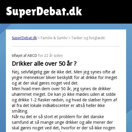
SuperDebat.dk
SuperDebat.dk
> Familie & Samliv > Tanker og livsglæde
tilføjet af
ABCD
for 22 år siden
Drikker alle over 50 år ?
Nej, selvfølgelig gør de ikke det. Men jeg synes ofte at
yngre mennekser bliver beskyldt for at drikke for meget
og at der skal gøres noget ved det.
Men hvad men dem over 50 år, jeg synes de drikker
uhæmmet meget. De kan jo ikke mødes uden at sidde
og drikke 1-2 flasker rødvin, og hvad de slæber hjem af
øl fra det lokale indkøbscenter er altså heller ikke
småting.
Når nu det er så stort et problem for det danske
samfund at så mange unge drikker og alle mener der
skal gøres noget ved det, hvorfor er der så ikke nogen