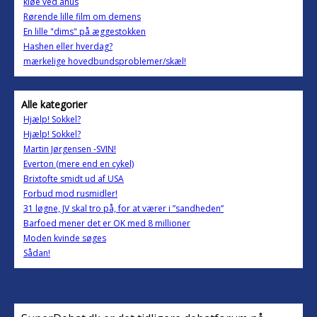
kløe ved anus
Rørende lille film om demens
En lille "dims" på æggestokken
Hashen eller hverdag?
mærkelige hovedbundsproblemer/skæl!
Alle kategorier
Hjælp! Sokkel?
Hjælp! Sokkel?
Martin Jørgensen -SVIN!
Everton (mere end en cykel)
Brixtofte smidt ud af USA
Forbud mod rusmidler!
31 løgne, JV skal tro på, for at værer i ”sandheden”
Barfoed mener det er OK med 8 millioner
Moden kvinde søges
Sådan!