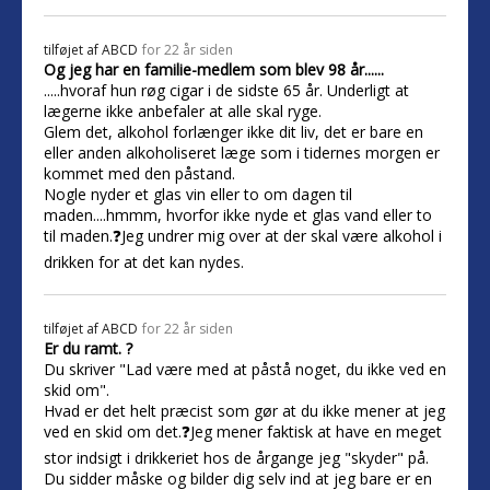
tilføjet af
ABCD
for 22 år siden
Og jeg har en familie-medlem som blev 98 år......
.....hvoraf hun røg cigar i de sidste 65 år. Underligt at
lægerne ikke anbefaler at alle skal ryge.
Glem det, alkohol forlænger ikke dit liv, det er bare en
eller anden alkoholiseret læge som i tidernes morgen er
kommet med den påstand.
Nogle nyder et glas vin eller to om dagen til
maden....hmmm, hvorfor ikke nyde et glas vand eller to
til maden.❓Jeg undrer mig over at der skal være alkohol i
drikken for at det kan nydes.
tilføjet af
ABCD
for 22 år siden
Er du ramt. ?
Du skriver "Lad være med at påstå noget, du ikke ved en
skid om".
Hvad er det helt præcist som gør at du ikke mener at jeg
ved en skid om det.❓Jeg mener faktisk at have en meget
stor indsigt i drikkeriet hos de årgange jeg "skyder" på.
Du sidder måske og bilder dig selv ind at jeg bare er en