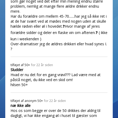
som gør noget ved det efter min mening endnu større
problem, nemlig at mange flere ældre drikker endnu
mere.
Har du forældre om mellem 45-70.......har jeg så ikke ret i
at de har svært ved at mødes med nogen uden at skulle
hælde rødvin eller øl i hovedet.❓Hvor mange af jeres
forældre sidder og deler en flaske vin om aftenen.❓ ( ikke
kun i weekenden )
Over-dramatiser jeg de ældres drikkeri eller hvad synes I.
?
tilføjet af
50+
for 22 år siden
Sludder
Hvad er nu det for en gang vrøvl??? Lad være med at
påstå noget, du ikke ved en skid om!
hilsen 50+
tilføjet af
anonym 50+
for 22 år siden
næ ikke alle
Hos os som begge er over de 50 drikkes der aldrig til
dagligt, vi har ikke engang øl i huset til gæster som