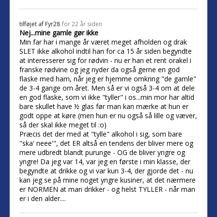
tilføjet af
Fyr28
for 22 år siden
Nej...mine gamle gør ikke
Min far har i mange år været meget afholden og drak
SLET ikke alkohol indtil han for ca 15 år siden begyndte
at interesserer sig for rødvin - nu er han et rent orakel i
franske rødvine og jeg nyder da også gerne en god
flaske med ham, når jeg er hjemme omkring "de gamle"
de 3-4 gange om året. Men så er vi også 3-4 om at dele
en god flaske, som vi ikke "tyller" i os...min mor har altid
bare skullet have ½ glas før man kan mærke at hun er
godt oppe at køre (men hun er nu også så lille og væver,
så der skal ikke meget til :o)
Præcis det der med at "tylle" alkohol i sig, som bare
"ska' neee'", det ER altså en tendens der bliver mere og
mere udbredt blandt purunge - OG de bliver yngre og
yngre! Da jeg var 14, var jeg en første i min klasse, der
begyndte at drikke og vi var kun 3-4, der gjorde det - nu
kan jeg se på mine noget yngre kusiner, at det nærmere
er NORMEN at man drikker - og helst TYLLER - når man
er i den alder....