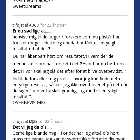
>>Alt med måde...<<
SweetDreams
tilføjet af
ABCD
for 22 år siden
Er du sød lige at.......
henvise mig til de læger / forskere som du påstår har
forsket meget i dette og endda har fået et entydigt
resultat ud af det.❓
Du har åbenbart hørt om resultatet.❓Hvem der de
mennesker som har forsket i det.❓Hvor har du hørt om
det.❓Hvor skal jeg slå det efter for at blive overbevidst. ?
Indtil du fortæller mig præcist hvor jeg kan finde dette
entydige resultat, så tror jeg ikke overhovedet på det når
du siger " der er forsket grundigt og med et entydigt
resultat ".
OVERBEVIS MIG.
tilføjet af
MJ23
for 22 år siden
Det vil jeg da o´s......
Gerne lige blande mig i! For det har jeg altså o´s hørt
massere gange! Jeg kan desværre ikke fortælle dig hvor