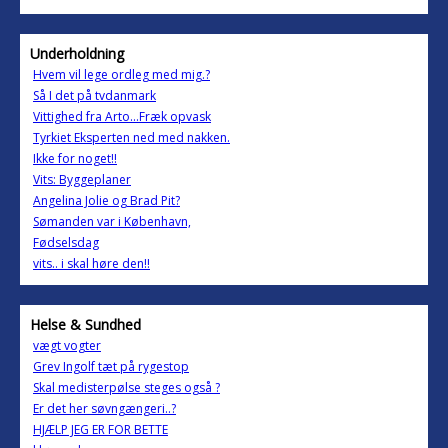
Underholdning
Hvem vil lege ordleg med mig.?
Så I det på tvdanmark
Vittighed fra Arto...Fræk opvask
Tyrkiet Eksperten ned med nakken.
Ikke for noget!!
Vits: Byggeplaner
Angelina Jolie og Brad Pit?
Sømanden var i København,
Fødselsdag
vits.. i skal høre den!!
Helse & Sundhed
vægt vogter
Grev Ingolf tæt på rygestop
Skal medisterpølse steges også ?
Er det her søvngængeri..?
HJÆLP JEG ER FOR BETTE