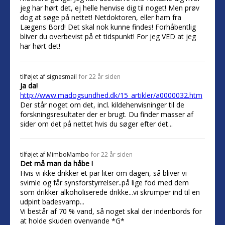
jeg har hørt det, ej helle henvise dig til noget! Men prøv
dog at søge på nettet! Netdoktoren, eller ham fra
Lægens Bord! Det skal nok kunne findes! Forhåbentlig
bliver du overbevist på et tidspunkt! For jeg VED at jeg
har hørt det!
tilføjet af
signesmail
for 22 år siden
Ja da!
http://www.madogsundhed.dk/15_artikler/a0000032.htm
Der står noget om det, incl. kildehenvisninger til de
forskningsresultater der er brugt. Du finder masser af
sider om det på nettet hvis du søger efter det...
tilføjet af
MimboMambo
for 22 år siden
Det må man da håbe !
Hvis vi ikke drikker et par liter om dagen, så bliver vi
svimle og får synsforstyrrelser..på lige fod med dem
som drikker alkoholiserede drikke...vi skrumper ind til en
udpint badesvamp...
Vi består af 70 % vand, så noget skal der indenbords for
at holde skuden ovenvande *G*