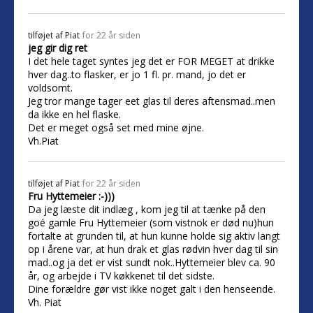
tilføjet af
Piat
for 22 år siden
jeg gir dig ret
I det hele taget syntes jeg det er FOR MEGET at drikke
hver dag..to flasker, er jo 1 fl. pr. mand, jo det er
voldsomt.
Jeg tror mange tager eet glas til deres aftensmad..men
da ikke en hel flaske.
Det er meget også set med mine øjne.
Vh.Piat
tilføjet af
Piat
for 22 år siden
Fru Hyttemeier :-)))
Da jeg læste dit indlæg , kom jeg til at tænke på den
goé gamle Fru Hyttemeier (som vistnok er død nu)hun
fortalte at grunden til, at hun kunne holde sig aktiv langt
op i årene var, at hun drak et glas rødvin hver dag til sin
mad..og ja det er vist sundt nok..Hyttemeier blev ca. 90
år, og arbejde i TV køkkenet til det sidste.
Dine forældre gør vist ikke noget galt i den henseende.
Vh. Piat