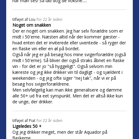
når man ses! Så lad dog de voksne.....
tilføjet af
Lou
for 22 år siden
Noget om snakken
Der er noget om snakken. Jeg har selv forældre som er
midt i 50'erne. Næsten altid når der kommer gæster -
hvad enten det er inviterede eller uventede - så ryger der
en flaske vin eller en øl på bordet.
Også når jeg er på besøg hos mine svigerforældre (også
midt i 50'erne). Så bliver der også straks åbnet en flaske
vin - for det er jo "så hyggeligt". Også selvom min
kæreste og jeg ikke drikker vin til dagligt - og sjældent i
weekenden - og jeg ofte siger "nej tak", når vi er på
besøg hos svigerforældrene.
Men selvfølgelig kan man ikke generalisere og dømme
alle 50+ ud fra eet synspunkt. Men det er altså ikke kun
de unge, der drikker.
tilføjet af
Piat
for 22 år siden
Ligeledes 50 +
Og jeg drikker meget, men der står Aquador på
flaskerne.