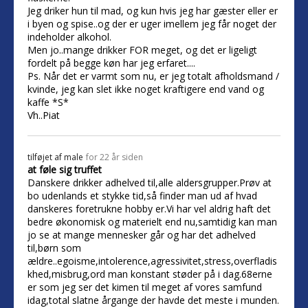
Jeg driker hun til mad, og kun hvis jeg har gæster eller er
i byen og spise..og der er uger imellem jeg får noget der
indeholder alkohol.
Men jo..mange drikker FOR meget, og det er ligeligt
fordelt på begge køn har jeg erfaret....
Ps. Når det er varmt som nu, er jeg totalt afholdsmand /
kvinde, jeg kan slet ikke noget kraftigere end vand og
kaffe *S*
Vh..Piat
tilføjet af
male
for 22 år siden
at føle sig truffet
Danskere drikker adhelved til,alle aldersgrupper.Prøv at
bo udenlands et stykke tid,så finder man ud af hvad
danskeres foretrukne hobby er.Vi har vel aldrig haft det
bedre økonomisk og materielt end nu,samtidig kan man
jo se at mange mennesker går og har det adhelved
til,børn som
ældre..egoisme,intolerence,agressivitet,stress,overfladis
khed,misbrug,ord man konstant støder på i dag.68erne
er som jeg ser det kimen til meget af vores samfund
idag,total slatne årgange der havde det meste i munden.