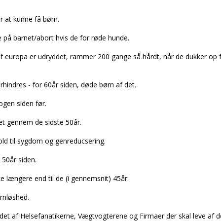
 at kunne få børn.
e på barnet/abort hvis de for røde hunde.
 europa er udryddet, rammer 200 gange så hårdt, når de dukker op fr
rhindres - for 60år siden, døde børn af det.
nogen siden før.
et gennem de sidste 50år.
hold til sygdom og genreducsering.
 50år siden.
e længere end til de (i gennemsnit) 45år.
arnløshed.
ndet af Helsefanatikerne, Vægtvogterene og Firmaer der skal leve af d