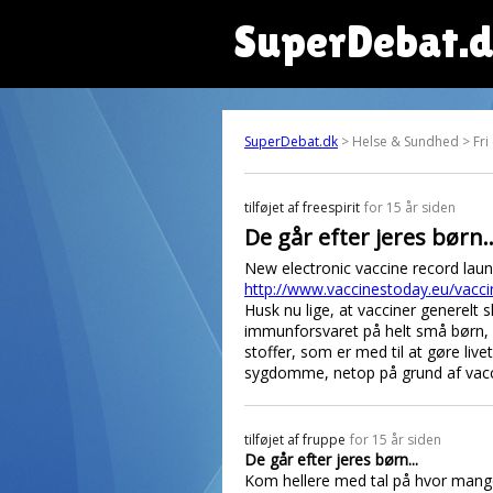
SuperDebat.
SuperDebat.dk
> Helse & Sundhed > Fri
tilføjet af
freespirit
for 15 år siden
De går efter jeres børn..
New electronic vaccine record laun
http://www.vaccinestoday.eu/vacci
Husk nu lige, at vacciner generelt 
immunforsvaret på helt små børn, 
stoffer, som er med til at gøre li
sygdomme, netop på grund af vacci
tilføjet af
fruppe
for 15 år siden
De går efter jeres børn...
Kom hellere med tal på hvor mange 