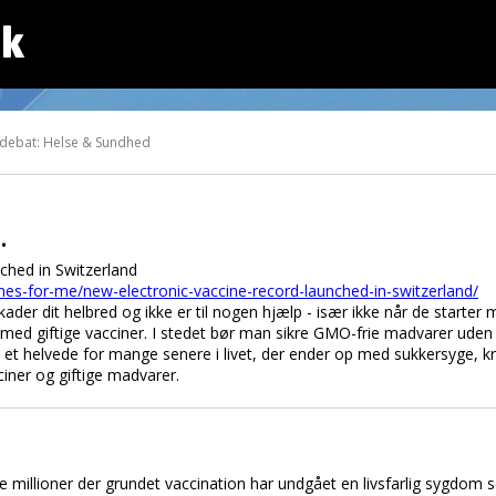
dk
 debat: Helse & Sundhed
.
ched in Switzerland
nes-for-me/new-electronic-vaccine-record-launched-in-switzerland/
skader dit helbred og ikke er til nogen hjælp - især ikke når de star
med giftige vacciner. I stedet bør man sikre GMO-frie madvarer ude
vet et helvede for mange senere i livet, der ender op med sukkersyge,
ner og giftige madvarer.
millioner der grundet vaccination har undgået en livsfarlig sygdom so