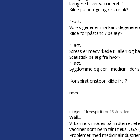
længere bliver vaccineret.."
Kilde på beregning / statistik?
"Fact.
Vores gener er markant degenerere
Kilde for påstand / belæg?
"Fact.
Stress er medvirkede til alleri og b
Statistisk belæg fra hvor?
"Fact.
Sygdomme og den "medicin" der skal 
Konspirationsteori kilde fra ?
mvh.
tilføjet af
freespirit
for 15 år siden
Well...
Vi kan nok mødes på midten et elle
vacciner som børn får i f.eks. USA 
Problemet med medicinalindustrien i