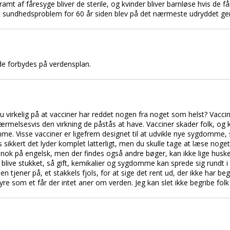
amt af fåresyge bliver de sterile, og kvinder bliver barnløse hvis de f
t sundhedsproblem for 60 år siden blev på det nærmeste udryddet ge
de forbydes på verdensplan.
u virkelig på at vacciner har reddet nogen fra noget som helst? Vaccine
nærmelsesvis den virkning de påstås at have. Vacciner skader folk, og 
mme. Visse vacciner er ligefrem designet til at udvikle nye sygdomme,
 sikkert det lyder komplet latterligt, men du skulle tage at læse noge
nok på engelsk, men der findes også andre bøger, kan ikke lige husk
g blive stukket, så gift, kemikalier og sygdomme kan sprede sig rundt i 
n tjener på, et stakkels fjols, for at sige det rent ud, der ikke har 
re som et får der intet aner om verden. Jeg kan slet ikke begribe fol