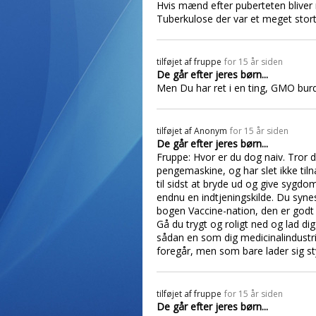
Hvis mænd efter puberteten bliver r
Tuberkulose der var et meget stor
tilføjet af
fruppe
for 15 år siden
De går efter jeres børn...
Men Du har ret i en ting, GMO bur
tilføjet af
Anonym
for 15 år siden
De går efter jeres børn...
Fruppe: Hvor er du dog naiv. Tror d
pengemaskine, og har slet ikke til
til sidst at bryde ud og give sygdo
endnu en indtjeningskilde. Du synes
bogen Vaccine-nation, den er godt 
Gå du trygt og roligt ned og lad di
sådan en som dig medicinalindustrie
foregår, men som bare lader sig sty
tilføjet af
fruppe
for 15 år siden
De går efter jeres børn...