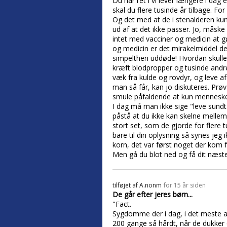
Du har ret i vi lever længere i dag 
skal du flere tusinde år tilbage. Fo
Og det med at de i stenalderen kun 
ud af at det ikke passer. Jo, måske
intet med vacciner og medicin at g
og medicin er det mirakelmiddel de 
simpelthen uddøde! Hvordan skulle 
kræft blodpropper og tusinde andre
væk fra kulde og rovdyr, og leve af
man så får, kan jo diskuteres. Prø
smule påfaldende at kun mennesket 
I dag må man ikke sige "leve sundt"
påstå at du ikke kan skelne mellem 
stort set, som de gjorde for flere t
bare til din oplysning så synes jeg 
korn, det var først noget der kom f
Men gå du blot ned og få dit næste 
tilføjet af
A.nonm
for 15 år siden
De går efter jeres børn...
"Fact.
Sygdomme der i dag, i det meste 
200 gange så hårdt, når de dukker o