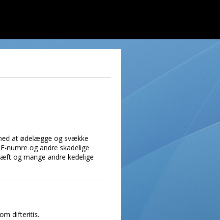
ter med at ødelægge og svække
n E-numre og andre skadelige
 kræft og mange andre kedelige
m difteritis.