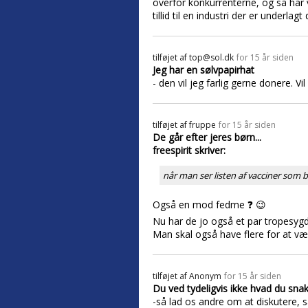
overfor konkurrenterne, og så har v
tillid til en industri der er underla
tilføjet af
top@sol.dk
for 15 år siden
Jeg har en sølvpapirhat
- den vil jeg farlig gerne donere. Vi
tilføjet af
fruppe
for 15 år siden
De går efter jeres børn...
freespirit skriver:
når man ser listen af vacciner som bø
Også en mod fedme ❓ 😉
Nu har de jo også et par tropesy
Man skal også have flere for at være
tilføjet af
Anonym
for 15 år siden
Du ved tydeligvis ikke hvad du snak
-så lad os andre om at diskutere, s