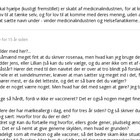
 hjælpe (kustigt fremstillet) er skabt af medicinalindustrien, for at 
 til at tænke selv, og for lov til at komme med deres mening, uden at
at sætte navn under - vinder medicinalindustrien og Helsefanatikerne..
e
for 15 år siden
lder med her?...
åmænd meget fint at du skriver rosenaa, men hvad kan jeg bruge det t
dder Jens, eller Lillian (så kan du selv vælge, og du aner ikke om et af 
står? Hører det med til den naivitet der er over at tro blindt på fors
 hele er et svindelnummer, kræver at man sætter sig meget ind i det, 
ører mest, er da det letteste, og det er så bare det du vælger?
nde er noget værre noget. Men hvad har det med sagen at gøre? Jeg tro
å hårdt, fordi vi ikke er vaccineret? Det er også nogen meget fine
ere der har mælkeallergi i dag, end for tres år siden? Og så skriver du
og sært. Hvorfor tror du der er det?
ret sig! Kan du fortælle mig hvorfor, ellers gode gener, pludselig ænd
n. Det er så nemt at give generne skylden, men hvad er grunden?
kadeligt som alt medicin og alle vacciner, så det bedre skam ikke situa