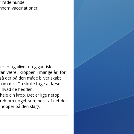
år røde hunde.
nnem vaccinationer.
r er og bliver en gigantisk
kan være i kroppen i mange år, for
 så der på den måde bliver skabt
t om det. Du skulle tage at læse
e hvad de hedder.
hele din krop. Det er lige netop
begreb om noget som helst af det der
k hopper på den slags.