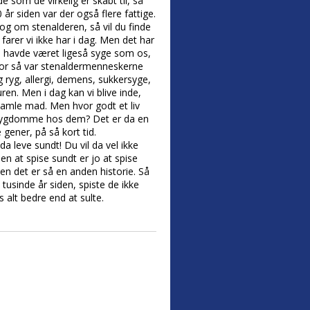
e som de virkelig er skabt til, så
 år siden var der også flere fattige.
bog om stenalderen, så vil du finde
arer vi ikke har i dag. Men det har
de havde været ligeså syge som os,
, for så var stenaldermenneskerne
 ryg, allergi, demens, sukkersyge,
en. Men i dag kan vi blive inde,
g samle mad. Men hvor godt et liv
de sygdomme hos dem? Det er da en
gener, på så kort tid.
a leve sundt! Du vil da vel ikke
en at spise sundt er jo at spise
Men det er så en anden historie. Så
 tusinde år siden, spiste de ikke
 alt bedre end at sulte.