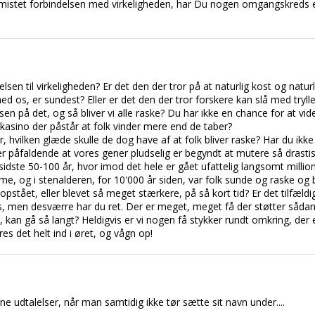
istet forbindelsen med virkeligheden, har Du nogen omgangskreds el
sen til virkeligheden? Er det den der tror på at naturlig kost og naturl
 os, er sundest? Eller er det den der tror forskere kan slå med tryl
ssen på det, og så bliver vi alle raske? Du har ikke en chance for at vi
et kasino der påstår at folk vinder mere end de taber?
hvilken glæde skulle de dog have af at folk bliver raske? Har du ikke 
er påfaldende at vores gener pludselig er begyndt at mutere så drastis
sidste 50-100 år, hvor imod det hele er gået ufattelig langsomt million
 og i stenalderen, for 10'000 år siden, var folk sunde og raske og b
stået, eller blevet så meget stærkere, på så kort tid? Er det tilfældi
, men desværre har du ret. Der er meget, meget få der støtter sådan
kan gå så langt? Heldigvis er vi nogen få stykker rundt omkring, der e
s det helt ind i øret, og vågn op!
 udtalelser, når man samtidig ikke tør sætte sit navn under....