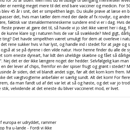
end for 50 år siden. Men hvis du vil tilbage til dengang mennesker leved
r der er nemlig meget mere til det end bare vacciner og medicin. For 50
blev 45 år i snit, det er simpelthen løgn. Du skulle prøve at læse en 
 passer det, hvis man tæller dem med der døde af fx rovdyr, og andre f
øre, faktisk var stenaldermenneskerne sundere end vi er i dag. Hvis 
fleste prøver at gøre det til, så havde vi jo slet ikke været her i dag
de kunne klare sig i naturen hvis de var så svækkede? Med gigt, dårlig
 ting? Det havde simpelthen været umuligt for dem at overleve i natur
 det rene sukker hvis vi har lyst, og handle ind i stedet for at jage o
v også at se på dyrene i den vilde natur. Hvor henne finder du alle 
som eneste dyreart, har lidt den uheldige skæbne og fået så dårlige 
. Nej det er der ikke længere noget der hedder. Selvfølgelig kan man d
en der lever af chips, fremfor en der spiser frugt og grønt i stedet? M
usinde år siden, det vil blandt andet sige, før alt det korn kom frem. 
ikke det vægtvogterne anbefaler er særlig sundt. Alt det korn! For flere
rem, da man fandt ud af det var let at så og høste, og det var jo trods
stik, velvidende at det eneste du bliver vaccineret mod, er livet.
af europa er udryddet, rammer
p fra u-lande - Fordi vi ikke