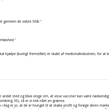
t gennem de sidste 50år."
arnløshed."
hjælpe (kustigt fremstillet) er skabt af medicinalindustrien, for at 
r andet sted og blive enige om, at visse vacciner kan være nødvendig
(omkring 35), så er vi nok nået en grænse.
 dag er jo, at de er tvunget til at skabe profit og forøge deres mark