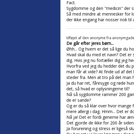
Fact.
Sygdomme og den "medicin" der skal
Så med mindre at mennesker for lov
der ikke engang har nosser nok til 
tilføjet af
den anonyme fra anonymgad
De går efter jeres børn...
Øhh... Og hvem er det så lige du ho
Hvad skal du med et navn? Det er s
dig. Hvis jeg nu fortæller dig jeg he
Hvorfra ved jeg du hedder det du på
man får at vide? At finde ud af det
steder fra. Men at tro på det man h
Ja du har ret, fåresyge og røde hu
det, så hvad er oplysningerne til?
Nå så sygdomme rammer 200 gange s
de er sande?
Og er du så klar over hvor mange fl
mere allergi i dag. Hmm... Det er d
Nå ja! Det er fordi generne har ænd
Det gjorde de ikke for 200 år side
Ja forurening og stress er ligeså s