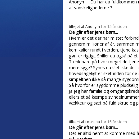
Anonym.....Du har da fuldkommen m
af vanskelighederne ?
tilføjet af
Anonym
for 15 år siden
De går efter jeres børn...
Hvem er det der har mistet forbindel
gennem millioner af år, sammen med
kemikalier rundt i verden, tjene ka
gør, er rigtigt. Spiller du også på 
Tænk bare på hvor meget de tjener, 
mere syge? Synes du slet ikke det 
hovedsageligt er sket inden for de 
simpelthen ikke så mange sygdomme,
Så hvorfor er sygdomme pludselig op
Ja jeg har familie og omgangskreds
ellers et så kæmpe svindelnummer, 
vækkeur og sæt på fuld skrue og pre
tilføjet af
rosenaa
for 15 år siden
De går efter jeres børn...
Det er altid nemt at komme med fine