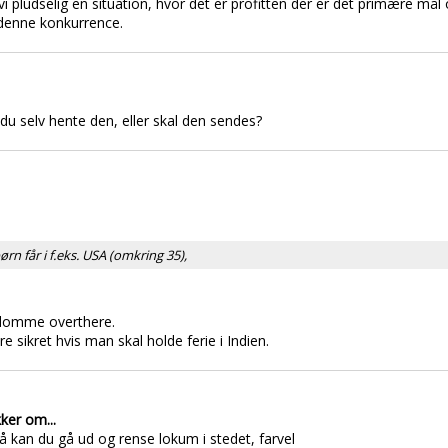
i pludselig en situation, hvor det er profitten der er det primære mål 
gt denne konkurrence.
l du selv hente den, eller skal den sendes?
rn får i f.eks. USA (omkring 35),
gdomme overthere.
 sikret hvis man skal holde ferie i Indien.
ker om...
å kan du gå ud og rense lokum i stedet, farvel