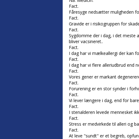
Nå. Medicin.
Fact.
Fåresyge nedsætter muligheden for
Fact.
Gravide er i risikogruppen for skad
Fact.
Sygdomme der i dag, i det meste af
bliver vacsineret..
Fact.
I dag har vi mælkeallergi der kan fo
Fact.
I dag har vi flere alleriudbrud end 
Fact.
Vores gener er markant degenerer
Fact.
Forurening er en stor synder i for
Fact.
Vi lever længere i dag, end for bare
Fact.
I stenalderen levede mennesket ikk
Fact.
Stress er medvirkede til alleri og b
Fact.
At leve "sundt" er et begreb, opfu