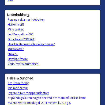
Pels
Underholdning
Pop-up reklamer i debatten
Hvilken vej??
Mine tanker.
Led Zeppelin = 666
Filmcitater-FORTSAT
Hvad er det med alle de kommaer?
Ørkenrotter
Staver...
Usynlige fædre
Vedr. oversvømmelsen.
Helse & Sundhed
Cm, frem for Kg
Min mor er syg.
Rygere bliver moppet udenfor!
er på 7dags kuren nogen der ved om mam må drikke kaffe
Malene svarer onsdag d. 23.4 mellem kl. 7. og 8.