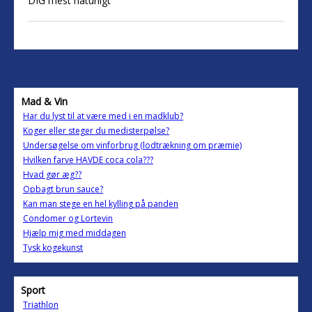
DIG mest naturligt
Mad & Vin
Har du lyst til at være med i en madklub?
Koger eller steger du medisterpølse?
Undersøgelse om vinforbrug (lodtrækning om præmie)
Hvilken farve HAVDE coca cola???
Hvad gør æg??
Opbagt brun sauce?
Kan man stege en hel kylling på panden
Condomer og Lortevin
Hjælp mig med middagen
Tysk kogekunst
Sport
Triathlon