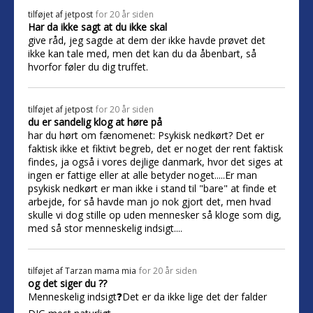
tilføjet af
jetpost
for 20 år siden
Har da ikke sagt at du ikke skal
give råd, jeg sagde at dem der ikke havde prøvet det
ikke kan tale med, men det kan du da åbenbart, så
hvorfor føler du dig truffet.
tilføjet af
jetpost
for 20 år siden
du er sandelig klog at høre på
har du hørt om fænomenet: Psykisk nedkørt? Det er
faktisk ikke et fiktivt begreb, det er noget der rent faktisk
findes, ja også i vores dejlige danmark, hvor det siges at
ingen er fattige eller at alle betyder noget.....Er man
psykisk nedkørt er man ikke i stand til "bare" at finde et
arbejde, for så havde man jo nok gjort det, men hvad
skulle vi dog stille op uden mennesker så kloge som dig,
med så stor menneskelig indsigt....
tilføjet af
Tarzan mama mia
for 20 år siden
og det siger du ??
Menneskelig indsigt❓Det er da ikke lige det der falder