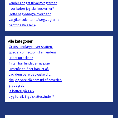
kender i noget til vægtvogterne?
hvor køber jeg abrikoskerner?
Flotte negle/fingre hvordan?
vægtkonsulenterne/vægtvogterne
Groft pasta eller ej
Alle kategorier
Gratis tandlæge over skatten.
Special connection til en anden?
Er det utroskab?
flirten har fundet en ny pige
Hvornår er lånet banket af?
Lad dem bare bagvaske dig.
ska jeg bare slå ham ud af hovedet?
grydegreb
Et batteri på 14-V
tryg forsikring / skattesvindel ?.