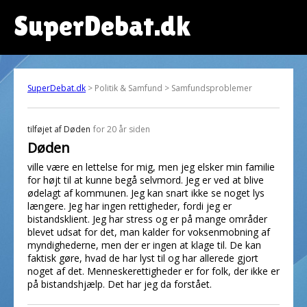
SuperDebat.dk
SuperDebat.dk
> Politik & Samfund > Samfundsproblemer
tilføjet af
Døden
for 20 år siden
Døden
ville være en lettelse for mig, men jeg elsker min familie
for højt til at kunne begå selvmord. Jeg er ved at blive
ødelagt af kommunen. Jeg kan snart ikke se noget lys
længere. Jeg har ingen rettigheder, fordi jeg er
bistandsklient. Jeg har stress og er på mange områder
blevet udsat for det, man kalder for voksenmobning af
myndighederne, men der er ingen at klage til. De kan
faktisk gøre, hvad de har lyst til og har allerede gjort
noget af det. Menneskerettigheder er for folk, der ikke er
på bistandshjælp. Det har jeg da forstået.