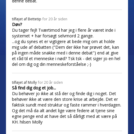
denne debat.
tilføjet af
Bettetip
for 20 år siden
Døv?
Du tager fejl! Tværtimod har jeg i flere år været inde i
systemet + har forsøgt selvmord 2 gange.
...og du synes et er vigtigere at bede mig om at holde
mig ude af debatten ("Dem der ikke har prøvet det, kan
på ingen måde snakke med i denne debat") end at give
et råd til et menneske i nød? Tsk tsk - det siger jo en hel
del om dig og din menneskeforståelse ;-)
tilføjet af
Molly
for 20 år siden
Så find dig dog et job...
Du behøver jo ikke at stå der og finde dig i noget. Det
behøver ikke at være den store krise at arbejde. Det er
faktisk sundt med struktur og faste rammer i hverdagen.
Og det må da alt andet lige være federe at tjene sine
egne penge end at have det så dårligt med at være på
KH. hilsen Molly