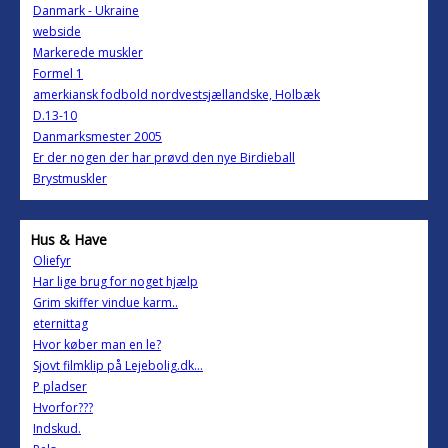
Danmark - Ukraine
webside
Markerede muskler
Formel 1
amerkiansk fodbold nordvestsjællandske, Holbæk
D.13-10
Danmarksmester 2005
Er der nogen der har prøvd den nye Birdieball
Brystmuskler
Hus & Have
Oliefyr
Har lige brug for noget hjælp
Grim skiffer vindue karm..
eternittag
Hvor køber man en le?
Sjovt filmklip på Lejebolig.dk...
P pladser
Hvorfor???
Indskud.