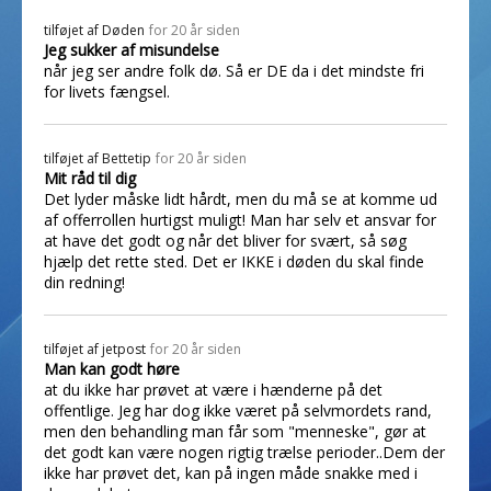
tilføjet af
Døden
for 20 år siden
Jeg sukker af misundelse
når jeg ser andre folk dø. Så er DE da i det mindste fri
for livets fængsel.
tilføjet af
Bettetip
for 20 år siden
Mit råd til dig
Det lyder måske lidt hårdt, men du må se at komme ud
af offerrollen hurtigst muligt! Man har selv et ansvar for
at have det godt og når det bliver for svært, så søg
hjælp det rette sted. Det er IKKE i døden du skal finde
din redning!
tilføjet af
jetpost
for 20 år siden
Man kan godt høre
at du ikke har prøvet at være i hænderne på det
offentlige. Jeg har dog ikke været på selvmordets rand,
men den behandling man får som "menneske", gør at
det godt kan være nogen rigtig trælse perioder..Dem der
ikke har prøvet det, kan på ingen måde snakke med i