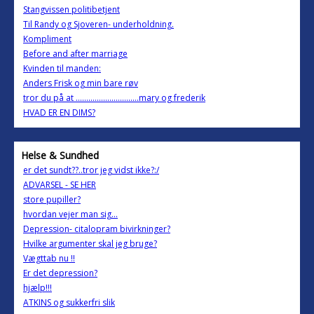
Stangvissen politibetjent
Til Randy og Sjoveren- underholdning.
Kompliment
Before and after marriage
Kvinden til manden:
Anders Frisk og min bare røv
tror du på at ..............................mary og frederik
HVAD ER EN DIMS?
Helse & Sundhed
er det sundt??..tror jeg vidst ikke?:/
ADVARSEL - SE HER
store pupiller?
hvordan vejer man sig...
Depression- citalopram bivirkninger?
Hvilke argumenter skal jeg bruge?
Vægttab nu !!
Er det depression?
hjælp!!!
ATKINS og sukkerfri slik