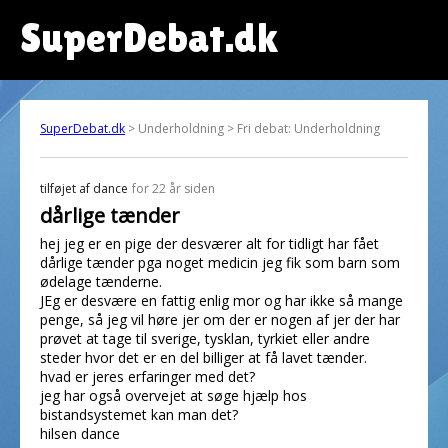
SuperDebat.dk
SuperDebat.dk
> Underholdning > Fri debat: Underholdning
tilføjet af
dance
for 22 år siden
dårlige tænder
hej jeg er en pige der desværer alt for tidligt har fået
dårlige tænder pga noget medicin jeg fik som barn som
ødelage tænderne.
JEg er desvære en fattig enlig mor og har ikke så mange
penge, så jeg vil høre jer om der er nogen af jer der har
prøvet at tage til sverige, tysklan, tyrkiet eller andre
steder hvor det er en del billiger at få lavet tænder.
hvad er jeres erfaringer med det?
jeg har også overvejet at søge hjælp hos
bistandsystemet kan man det?
hilsen dance