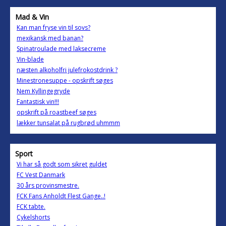
Mad & Vin
Kan man fryse vin til sovs?
mexikansk med banan?
Spinatroulade med laksecreme
Vin-blade
næsten alkoholfri julefrokostdrink ?
Minestronesuppe - opskrift søges
Nem Kyllingegryde
Fantastisk vin!!!
opskrift på roastbeef søges
lækker tunsalat på rugbrød uhmmm
Sport
Vi har så godt som sikret guldet
FC Vest Danmark
30 års provinsmestre.
FCK Fans Anholdt Flest Gange..!
FCK tabte.
Cykelshorts