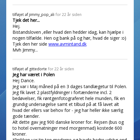
tilføjet af
jimmy_pop_ali
for 22 år siden
Tjek det her...
Hej.
Bistandsloven ,eller hvad den hedder idag, kan hjælpe i
nogen tilfælde. Hen og bank på og hør, hvad de siger :o)
Tjek den her side
www.avmintand.dk
Mvh Jimmy...
tilføjet af
gittedorte
for 22 år siden
Jeg har været i Polen
Hej Dance.
Jeg var i Maj måned på en 3 dages tandlægetur til Polen.
Jeg fik lavet 2 plastfyldninger i fortænderne incl. 2
bedøvelser, fik røntgenfotograferet hele munden, fik en
grundig undersøgelse samt et tilbud på at få lavet alt
hvad der ellers var behov for - jeg har heller ikke særlig
gode tænder.
Alt dette gav jeg 900 danske kroner for. Rejsen (bus og
to hotel overnatninger med morgenmad) kostede 600
kroner.
Klinikken var tip top moderne og havde bedre udstyr end