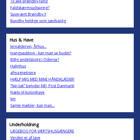
Til alle Brøndby-fans!
Faldskærmsudspring?
Suverænt Brøndby.!!
Bundby heldige som sædvanlig
Hus & Have
Jernaldervej, Århus...
tvangsauktion - kan man se budet?
Billig andelsbolig i Odense?
Halmhus
afmagnetisere
HJÆLP MIG MED MINE HÅNDKLÆDER!
”Nej tak” betyder NEJ, Post Danmark!
hjælp til kolonihave
lim
Samle møbler, kan man...
Underholdning
LÆGEBOG FOR VÆRTSHUSGÆNGERE
Verden er af lave