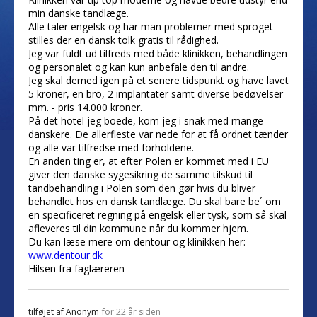
min danske tandlæge.
Alle taler engelsk og har man problemer med sproget
stilles der en dansk tolk gratis til rådighed.
Jeg var fuldt ud tilfreds med både klinikken, behandlingen
og personalet og kan kun anbefale den til andre.
Jeg skal derned igen på et senere tidspunkt og have lavet
5 kroner, en bro, 2 implantater samt diverse bedøvelser
mm. - pris 14.000 kroner.
På det hotel jeg boede, kom jeg i snak med mange
danskere. De allerfleste var nede for at få ordnet tænder
og alle var tilfredse med forholdene.
En anden ting er, at efter Polen er kommet med i EU
giver den danske sygesikring de samme tilskud til
tandbehandling i Polen som den gør hvis du bliver
behandlet hos en dansk tandlæge. Du skal bare be´ om
en specificeret regning på engelsk eller tysk, som så skal
afleveres til din kommune når du kommer hjem.
Du kan læse mere om dentour og klinikken her:
www.dentour.dk
Hilsen fra faglæreren
tilføjet af
Anonym
for 22 år siden