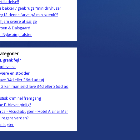
tilladelse!!
e bakker / genbrugs "minidrivhuse"
eg få denne farve på min skænk??
rhjem svære at sælge
rsen & Dalsgaard
 i Nykøbing-falster
kategorier
E grafik fejl?
oplevelse
 være en stodder
lave 34d eller 36dd ad tøj
s 2 kan man seld lave 34d eller 36dd ad
stisk kriminel fremgang
ne E. blevet pinlig?
rca - Alcudiabugten - Hotel Alzinar Mar
 regere verden?
n lugter