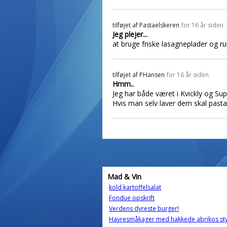
tilføjet af
Pastaelskeren
for 16 år siden
Jeg plejer...
at bruge friske lasagneplader og ru
tilføjet af
PHansen
for 16 år siden
Hmm..
Jeg har både været i Kvickly og Su
Hvis man selv laver dem skal pasta
Mad & Vin
kold kartoffelsalat
Fondue opskrift
Verdens dyreste burger!
Havresmåkager med hakkede abrikos sty