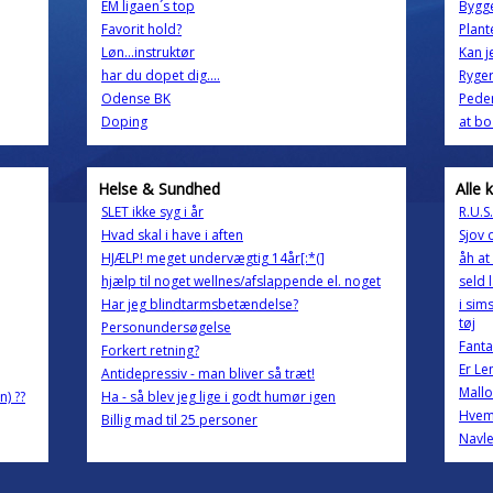
EM ligaen´s top
Bygge
Favorit hold?
Plant
Løn...instruktør
Kan j
har du dopet dig....
Ryge
Odense BK
Pede
Doping
at bo
Helse & Sundhed
Alle 
SLET ikke syg i år
R.U.S.
Hvad skal i have i aften
Sjov 
HJÆLP! meget undervægtig 14år[:*(]
åh at
hjælp til noget wellnes/afslappende el. noget
seld 
Har jeg blindtarmsbetændelse?
i sim
tøj
Personundersøgelse
Fanta
Forkert retning?
Er Le
Antidepressiv - man bliver så træt!
Mallo
n) ??
Ha - så blev jeg lige i godt humør igen
Hvem
Billig mad til 25 personer
Navle