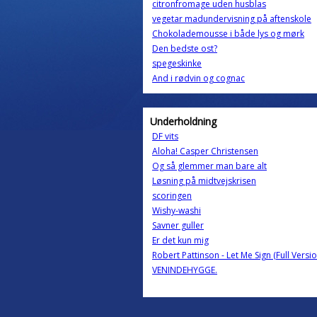
citronfromage uden husblas
vegetar madundervisning på aftenskole
Chokolademousse i både lys og mørk
Den bedste ost?
spegeskinke
And i rødvin og cognac
Underholdning
DF vits
Aloha! Casper Christensen
Og så glemmer man bare alt
Løsning på midtvejskrisen
scoringen
Wishy-washi
Savner guller
Er det kun mig
Robert Pattinson - Let Me Sign (Full Versio
VENINDEHYGGE.