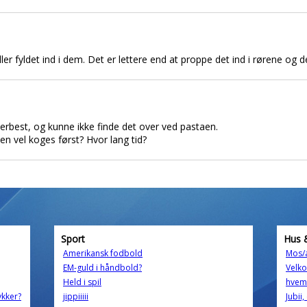
ller fyldet ind i dem. Det er lettere end at proppe det ind i rørene og
perbest, og kunne ikke finde det over ved pastaen.
en vel koges først? Hvor lang tid?
Sport
Hus 
Amerikansk fodbold
Mos/a
EM-guld i håndbold?
Velk
Held i spil
hvem 
kker?
jippiiiii
Jubii