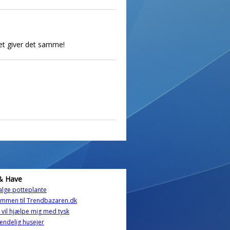
 det giver det samme!
& Have
lge potteplante
ommen til Trendbazaren.dk
vil hjælpe mig med tysk
, endelig husejer