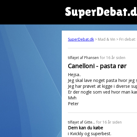
SuperDebat.
SuperDebat.dk
> Mad & Vin > Fri debat:
tilføjet af
Phansen
for 16 år siden
Canelloni - pasta rør
Hejsa..
Jeg skal lave noget pasta hvor jeg
Jeg har prøvet at kigge i diverse 
Er der nogle som ved hvor man kan
Mvh
Peter
tilføjet af
Gitte...
for 16 år siden
Dem kan du købe
i Kvickly og superbest.