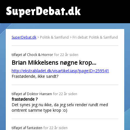
SuperDebat.dk
SuperDebat.dk
> Politik & Samfund > Fri debat: Politik & Samfund
tilføjet af
Chock & Horror
for 22 år siden
Brian Mikkelsens nøgne krop...
http://ekstrabladet.dk/visartikel.iasp?pageID=259541
Frastødende, ikke sandt?
tilføjet af
Doktor Hansen
for 22 år siden
frastødende ?
Det synes jeg nu ikke, da jeg selv render rundt med
omtrent samme type krop :o)
tilføjet af
fantasten
for 22 år siden