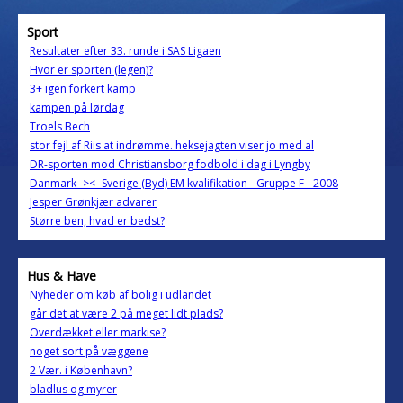
Sport
Resultater efter 33. runde i SAS Ligaen
Hvor er sporten (legen)?
3+ igen forkert kamp
kampen på lørdag
Troels Bech
stor fejl af Riis at indrømme. heksejagten viser jo med al
DR-sporten mod Christiansborg fodbold i dag i Lyngby
Danmark -><- Sverige (Byd) EM kvalifikation - Gruppe F - 2008
Jesper Grønkjær advarer
Større ben, hvad er bedst?
Hus & Have
Nyheder om køb af bolig i udlandet
går det at være 2 på meget lidt plads?
Overdækket eller markise?
noget sort på væggene
2 Vær. i København?
bladlus og myrer