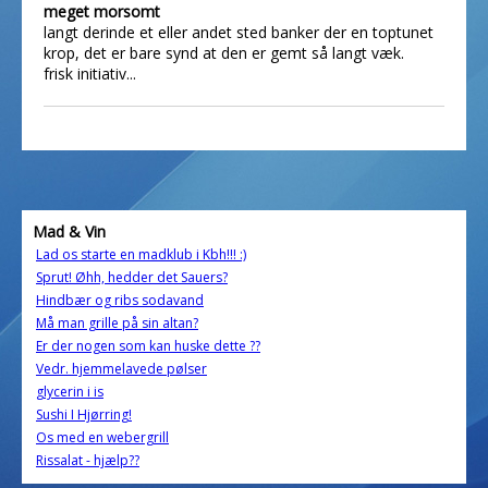
meget morsomt
langt derinde et eller andet sted banker der en toptunet
krop, det er bare synd at den er gemt så langt væk.
frisk initiativ...
Mad & Vin
Lad os starte en madklub i Kbh!!! :)
Sprut! Øhh, hedder det Sauers?
Hindbær og ribs sodavand
Må man grille på sin altan?
Er der nogen som kan huske dette ??
Vedr. hjemmelavede pølser
glycerin i is
Sushi I Hjørring!
Os med en webergrill
Rissalat - hjælp??