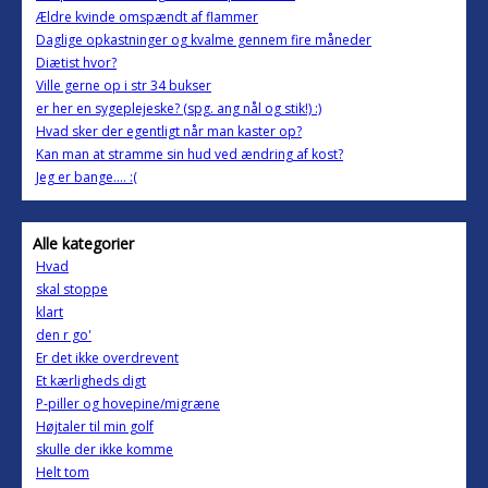
Ældre kvinde omspændt af flammer
Daglige opkastninger og kvalme gennem fire måneder
Diætist hvor?
Ville gerne op i str 34 bukser
er her en sygeplejeske? (spg. ang nål og stik!) :)
Hvad sker der egentligt når man kaster op?
Kan man at stramme sin hud ved ændring af kost?
Jeg er bange.... :(
Alle kategorier
Hvad
skal stoppe
klart
den r go'
Er det ikke overdrevent
Et kærligheds digt
P-piller og hovepine/migræne
Højtaler til min golf
skulle der ikke komme
Helt tom