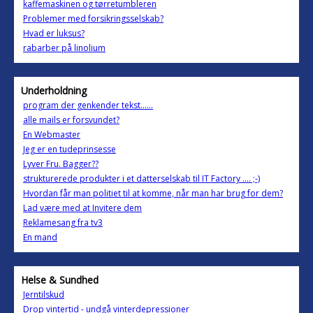
kaffemaskinen og tørretumbleren
Problemer med forsikringsselskab?
Hvad er luksus?
rabarber på linolium
Underholdning
program der genkender tekst......
alle mails er forsvundet?
En Webmaster
Jeg er en tudeprinsesse
Lyver Fru. Bagger??
strukturerede produkter i et datterselskab til IT Factory .... ;-)
Hvordan får man politiet til at komme, når man har brug for dem?
Lad være med at Invitere dem
Reklamesang fra tv3
En mand
Helse & Sundhed
Jerntilskud
Drop vintertid - undgå vinterdepressioner