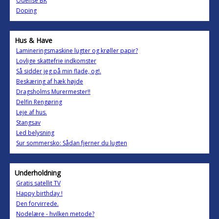
Odense BK
Doping
Hus & Have
Lamineringsmaskine lugter og krøller papir?
Lovlige skattefrie indkomster
Så sidder jeg på min flade, og!.
Beskæring af hæk højde
Dragsholms Murermester!!
Delfin Rengøring
Leje af hus.
Stangsav
Led belysning
Sur sommersko: Sådan fjerner du lugten
Underholdning
Gratis satellit TV
Happy birthday !
Den forvirrede.
Nodelære - hvilken metode?