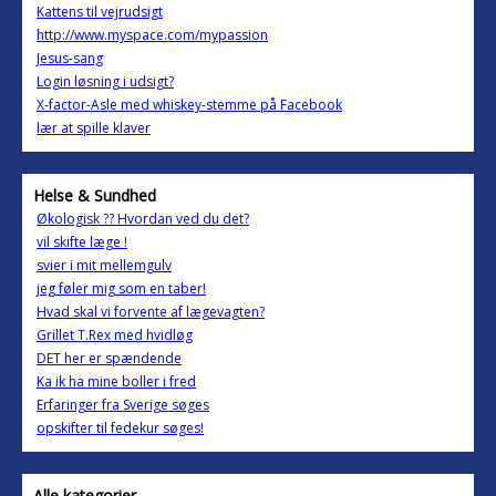
Kattens til vejrudsigt
http://www.myspace.com/mypassion
Jesus-sang
Login løsning i udsigt?
X-factor-Asle med whiskey-stemme på Facebook
lær at spille klaver
Helse & Sundhed
Økologisk ?? Hvordan ved du det?
vil skifte læge !
svier i mit mellemgulv
jeg føler mig som en taber!
Hvad skal vi forvente af lægevagten?
Grillet T.Rex med hvidløg
DET her er spændende
Ka ik ha mine boller i fred
Erfaringer fra Sverige søges
opskifter til fedekur søges!
Alle kategorier