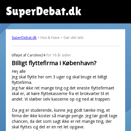
SuperDebat.dk
SuperDebat.dk
> Hus & Have > Gør det selv
tilføjet af
Caroline24
for 16 år siden
Billigt flyttefirma i København?
Hej alle
Jeg skal flytte her om 3 uger og skal bruge et billigt
flyttefirma.
Jeg har ikke ret mange ting og det eneste flyttefirmaet
skal er, at køre flyttekasserne fra et brokvarter til et
andet. Vi slæber selv kasserne op og ned at trappen.
Da jeg er studerende, kunne jeg godt tænke mig, et
firma der ikke koster så mange penge. Jeg tør godt tage
chancen, da det som sagt ikke er ret mange ting, der
skal flyttes og det er en ret let opgave.