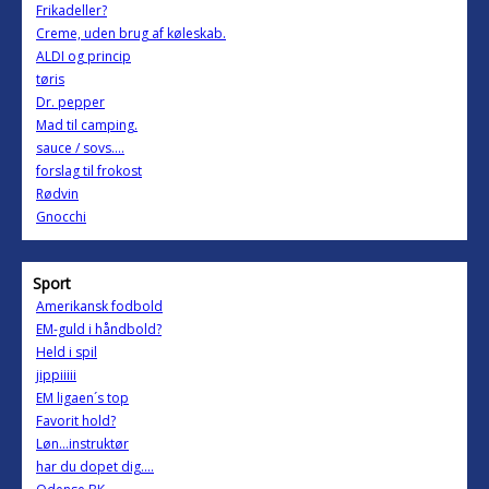
Frikadeller?
Creme, uden brug af køleskab.
ALDI og princip
tøris
Dr. pepper
Mad til camping.
sauce / sovs....
forslag til frokost
Rødvin
Gnocchi
Sport
Amerikansk fodbold
EM-guld i håndbold?
Held i spil
jippiiiii
EM ligaen´s top
Favorit hold?
Løn...instruktør
har du dopet dig....