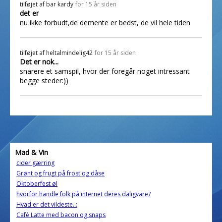
tilføjet af
bar kardy
for 15 år siden
det er
nu ikke forbudt,de demente er bedst, de vil hele tiden
tilføjet af
heltalmindelig42
for 15 år siden
Det er nok...
snarere et samspil, hvor der foregår noget intressant
begge steder:))
Mad & Vin
cider gærring
Grønt og frugt på frost og dåse
Oktoberfest øl
hvorfor handle folk på internet deres daligvare?
Hvad er det vildeste..:
Café Latte med bacon og snaps