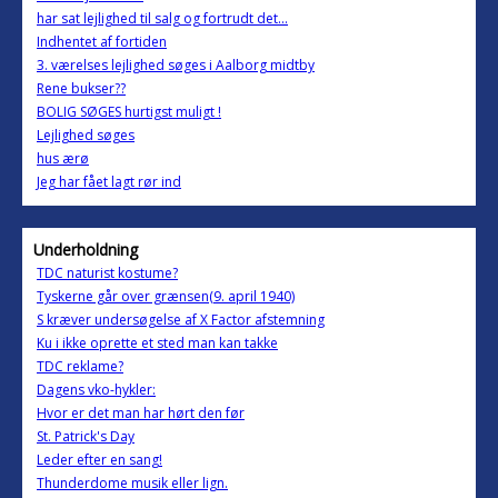
har sat lejlighed til salg og fortrudt det...
Indhentet af fortiden
3. værelses lejlighed søges i Aalborg midtby
Rene bukser??
BOLIG SØGES hurtigst muligt !
Lejlighed søges
hus ærø
Jeg har fået lagt rør ind
Underholdning
TDC naturist kostume?
Tyskerne går over grænsen(9. april 1940)
S kræver undersøgelse af X Factor afstemning
Ku i ikke oprette et sted man kan takke
TDC reklame?
Dagens vko-hykler:
Hvor er det man har hørt den før
St. Patrick's Day
Leder efter en sang!
Thunderdome musik eller lign.