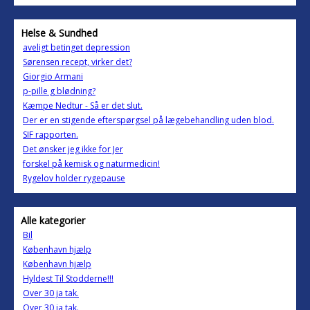
Helse & Sundhed
aveligt betinget depression
Sørensen recept, virker det?
Giorgio Armani
p-pille g blødning?
Kæmpe Nedtur - Så er det slut.
Der er en stigende efterspørgsel på lægebehandling uden blod.
SIF rapporten.
Det ønsker jeg ikke for Jer
forskel på kemisk og naturmedicin!
Rygelov holder rygepause
Alle kategorier
Bil
København hjælp
København hjælp
Hyldest Til Stodderne!!!
Over 30 ja tak.
Over 30 ja tak.