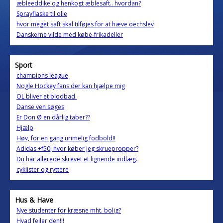
æbleeddike og henkogt æblesaft.. hvordan?
Sprayflaske til olie
hvor meget saft skal tilføjes for at hæve oechslev
Danskerne vilde med købe-frikadeller
Sport
champions league
Nogle Hockey fans der kan hjælpe mig
OL bliver et blodbad.
Danse ven søges
Er Don Ø en dårlig taber??
Hjælp
Høv, for en gang urimelig fodbold!!
Adidas +f50, hvor køber jeg skruepropper?
Du har allerede skrevet et lignende indlæg.
cyklister og ryttere
Hus & Have
Nye studenter for kræsne mht. bolig?
Hvad fejler den!!!