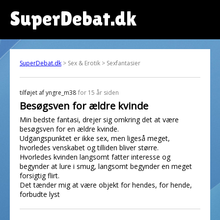
SuperDebat.dk
SuperDebat.dk
> Sex & Erotik > Sexfantasier
tilføjet af
yngre_m38
for 15 år siden
Besøgsven for ældre kvinde
Min bedste fantasi, drejer sig omkring det at være
besøgsven for en ældre kvinde.
Udgangspunktet er ikke sex, men ligeså meget,
hvorledes venskabet og tilliden bliver større.
Hvorledes kvinden langsomt fatter interesse og
begynder at lure i smug, langsomt begynder en meget
forsigtig flirt.
Det tænder mig at være objekt for hendes, for hende,
forbudte lyst