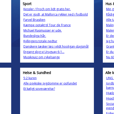
Sport
Hus 
Kessler / Froch om lidt gratis her.
Min g
Det er godt, at Mallorca rykker ned i fodbold
Rådi
Farvel Brasilien
Alle 
Kæmpe optakt til Tour de France
Malin
Michael Rasmusser er ude.
Maler
Bundesliga-hår.
Er de
Kyllingens totale nedtur
Jeg h
Danskere tæsker løs i vildt hooligan-slagsmål
Gran
Engang slog vi Uruguay 6-1...
Er du
Musikquiz om cykelsange
Nu 60
Helse & Sundhed
Alle 
5:2 kuren
UNG m
Alle psykiske sygdomme er opfundet
Jordb
børn
Et køligt soveværelse?
Hjælp
Hvad 
Socia
ejend
Folke