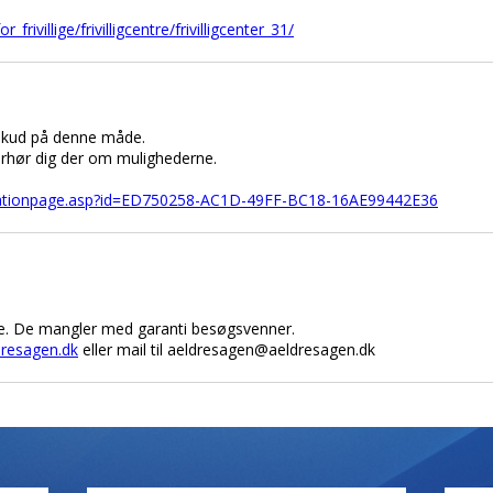
or_frivillige/frivilligcentre/frivilligcenter_31/
verskud på denne måde.
rhør dig der om mulighederne.
rmationpage.asp?id=ED750258-AC1D-49FF-BC18-16AE99442E36
. De mangler med garanti besøgsvenner.
resagen.dk
eller mail til aeldresagen@aeldresagen.dk