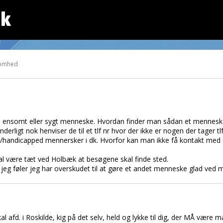
dk
somhed
l en ensomt eller sygt menneske. Hvordan finder man sådan et mennesk
rligt nok henviser de til et tlf nr hvor der ikke er nogen der tager tl
handicapped mennersker i dk. Hvorfor kan man ikke få kontakt med e
al være tæt ved Holbæk at besøgene skal finde sted.
jeg føler jeg har overskudet til at gøre et andet menneske glad ved mi
okal afd. i Roskilde, kig på det selv, held og lykke til dig, der MÅ være 