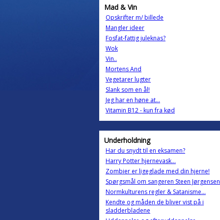
Mad & Vin
Opskrifter m/ billede
Mangler ideer
Fosfat-fattig juleknas?
Wok
Vin..
Mortens And
Vegetarer lugter
Slank som en ål!
Jeg har en høne at...
Vitamin B12 - kun fra kød
Underholdning
Har du snydt til en eksamen?
Harry Potter hjernevask...
Zombier er ligeglade med din hjerne!
Spørgsmål om sangeren Steen Jørgensen
Normkulturens regler & Satanisme...
Kendte og måden de bliver vist på i
sladderbladene