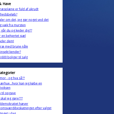
& Have
ræsplæne er fuld af ukrudt
ghedsbeløb?
taler om det, jeg gør noget ved det
g væk fra mursten
 går du og keder dig??
r en behjertet sjæl
ader dem!
træ med brune nåle
 insekt kender?
.600 boliger til salg
kategorier
or - og hva så??
ærhue...hvor kan jeg købe en
/voksen
 til opgave
skal jeg gøre???
ldemokratiet hæver
omsværdibeskatningen efter valget
tinget i dag