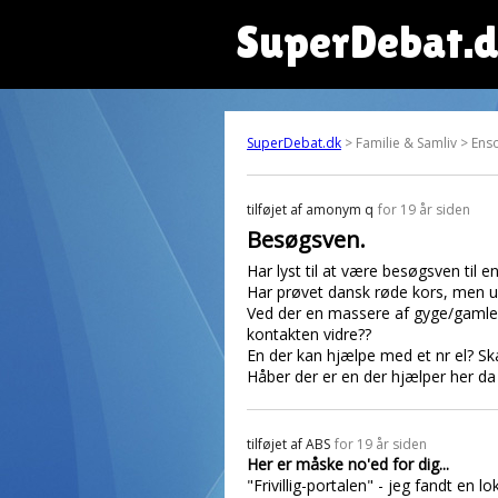
SuperDebat.
SuperDebat.dk
> Familie & Samliv > En
tilføjet af
amonym q
for 19 år siden
Besøgsven.
Har lyst til at være besøgsven ti
Har prøvet dansk røde kors, men unde
Ved der en massere af gyge/gamle/
kontakten vidre??
En der kan hjælpe med et nr el? Sk
Håber der er en der hjælper her da 
tilføjet af
ABS
for 19 år siden
Her er måske no'ed for dig...
"Frivillig-portalen" - jeg fandt en l