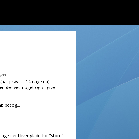
e??
f(har prøvet i 14 dage nu)
n der ved noget og vil give
t besøg...
mange der bliver glade for "store"