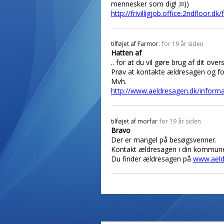
mennesker som dig! ;¤))
http://frivilligjob.office.2ndfloor.dk/f
tilføjet af
Farmor.
for 19 år siden
Hatten af
.. for at du vil gøre brug af dit o
Prøv at kontakte ældresagen og fo
Mvh.
http://www.aeldresagen.dk/info
tilføjet af
morfar
for 19 år siden
Bravo
Der er mangel på besøgsvenner.
Kontakt ældresagen i din kommune
Du finder ældresagen på
www.aeld