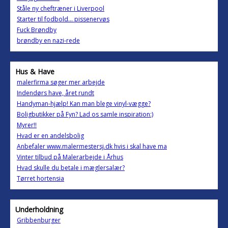
Ståle ny cheftræner i Liverpool
Starter til fodbold... pissenervøs
Fuck Brøndby
brøndby en nazi-rede
Hus & Have
malerfirma søger mer arbejde
Indendørs have, året rundt
Handyman-hjælp! Kan man blege vinyl-vægge?
Boligbutikker på Fyn? Lad os samle inspiration:)
Myrer!!
Hvad er en andelsbolig
Anbefaler www.malermestersj.dk hvis i skal have ma
Vinter tilbud på Malerarbejde i Århus
Hvad skulle du betale i mæglersalær?
Tørret hortensia
Underholdning
Gribbenburger