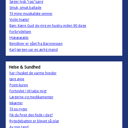
Søger tysk "rap"sang
Smuk, smuk ballade
Til mine musikalske venner
Violin hjælp!
Bøn: Kære Gud giv mig en hustru inden 90 dage
Forbrydelsen
Hjæææælp
Bendtner er gået fra Baronessen
Karl-Jørgen var en ærlig mand
Helse & Sundhed
har I husket de varme hveder
tøre øjne
Point-kuren
Fortvivlet ! Vil tabe mig!
Lægerne og medikamenter
kikærter
Til ex-ryger
Fik du fyret den fede i dag?
Rygedebatten er blevet så plat
Av min tand