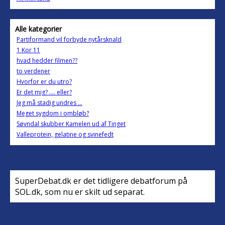
Alle kategorier
Partiformand vil forbyde nytårsknald
1 Kor 11
hvad hedder filmen??
to verdener
Hvorfor er du utro?
Er det mig? .... eller?
Jeg må stadig undres ...
Meget sygdom i ombløb?
Søvndal skubber Kamelen ud af Tinget
Valleprotein, gelatine og svinefedt
SuperDebat.dk er det tidligere debatforum på
SOL.dk, som nu er skilt ud separat.