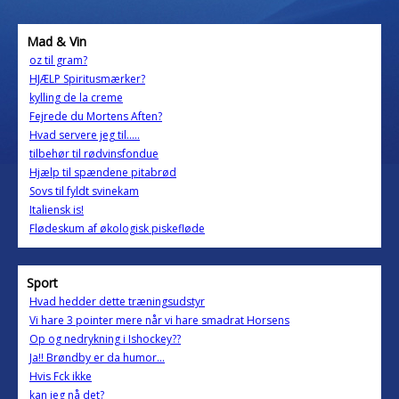
Mad & Vin
oz til gram?
HJÆLP Spiritusmærker?
kylling de la creme
Fejrede du Mortens Aften?
Hvad servere jeg til.....
tilbehør til rødvinsfondue
Hjælp til spændene pitabrød
Sovs til fyldt svinekam
Italiensk is!
Flødeskum af økologisk piskefløde
Sport
Hvad hedder dette træningsudstyr
Vi hare 3 pointer mere når vi hare smadrat Horsens
Op og nedrykning i Ishockey??
Ja!! Brøndby er da humor...
Hvis Fck ikke
kan jeg nå det?