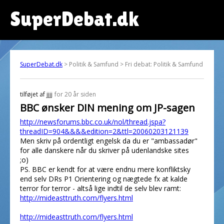
SuperDebat.dk
SuperDebat.dk
> Politik & Samfund > Fri debat: Politik & Samfund
tilføjet af
jjjj
for 20 år siden
BBC ønsker DIN mening om JP-sagen
http://newsforums.bbc.co.uk/nol/thread.jspa?
threadID=904&&&&edition=2&ttl=20060203121139
Men skriv på ordentligt engelsk da du er "ambassadør"
for alle danskere når du skriver på udenlandske sites
;o)
PS. BBC er kendt for at være endnu mere konfliktsky
end selv DRs P1 Orientering og nægtede fx at kalde
terror for terror - altså lige indtil de selv blev ramt:
http://mideasttruth.com/flyers.html
http://mideasttruth.com/flyers.html