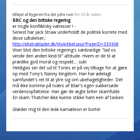
tilføjet af
Rygeren fra det ydre rum
for 20 år siden
BBC og den britiske regering
er nogle konfliktsky vatnisser ! -
Senest har Jack Straw underholdt de politisk korrete med
disse udtalelser,:
http://ekstrabladet.dk/VisArtikel.iasp?PageID=333438
Viser blot den britiske regering's sædvanlige "lad os
vende den anden kind til" attitude. Hvem er de til at
prædike god moral og respekt.... suk!
Heldigvis ser det ud til Tories er på vej tilbage for at gøre
op med Tony's Nanny Kingdom. Han har ødelagt
samfundet's ret til at ytre sig om ubehageligheder. Det
må ikke komme på tværs af Blair's egen sukkersøde
verdensopfattelse. Han gør de ægte briter skamfulde.
En skam Thatcher ikke kunne stikke ham een af tasken.
Glæder mig til den lede kamæleon er borte!