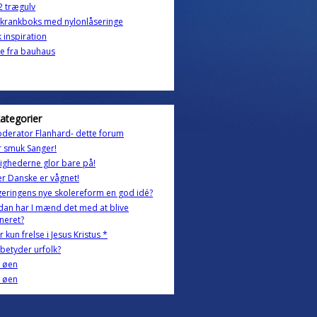
2 trægulv
 krankboks med nylonlåseringe
k inspiration
e fra bauhaus
kategorier
oderator Flanhard- dette forum
 smuk Sanger!
ghederne glor bare på!
r Danske er vågnet!
geringens nye skolereform en god idé?
an har I mænd det med at blive
neret?
r kun frelse i Jesus Kristus *
betyder urfolk?
å øen
å øen