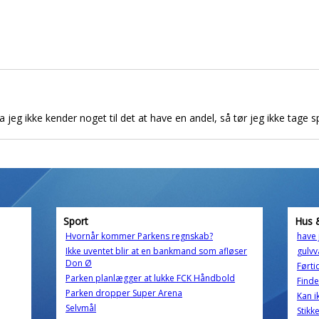
a jeg ikke kender noget til det at have en andel, så tør jeg ikke tage sp
Sport
Hus 
Hvornår kommer Parkens regnskab?
have 
Ikke uventet blir at en bankmand som afløser
gulvv
Don Ø
Førti
Parken planlægger at lukke FCK Håndbold
Finde
Parken dropper Super Arena
Kan i
Selvmål
Stikk