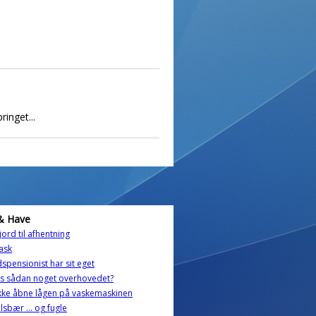
ringet...
& Have
jord til afhentning
ask
dspensionist har sit eget
s sådan noget overhovedet?
kke åbne lågen på vaskemaskinen
elsbær ... og fugle