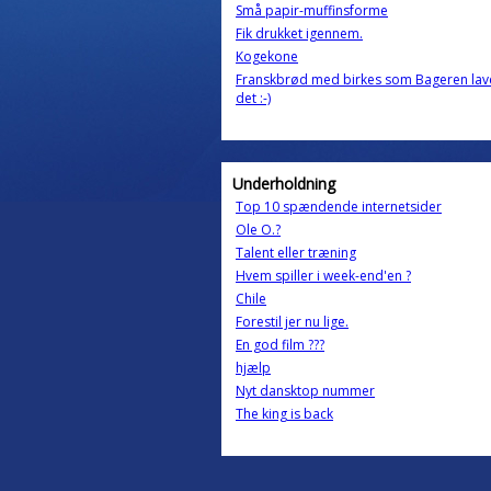
Små papir-muffinsforme
Fik drukket igennem.
Kogekone
Franskbrød med birkes som Bageren la
det :-)
Underholdning
Top 10 spændende internetsider
Ole O.?
Talent eller træning
Hvem spiller i week-end'en ?
Chile
Forestil jer nu lige.
En god film ???
hjælp
Nyt dansktop nummer
The king is back