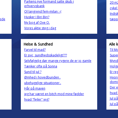
Parkens nye formand satte skub i
20 m
erhvervsbank
cykel
Ol langrend fem-milan :-(
Indis
Husker I Biri Biri?
vede
tæpp
Ny bog af Ove O.
Vores aktie steg i dag
Helse & Sundhed
Alle 
Farvel til mad?
Til M
Er pvc, sundhedsskadeligt???
Super
Selvfølgelig dør mange rygere de er jo gamle
Myndi
Tænker ofte på Sonna
Holge
Sund til jul ?
Er re
Ømhed i hovedbunden .
Hvord
domi
ubehagelige situationer..
Der e
Hår på maven
hvad 
jeg har været en bitch mod mine fødder
Jul p
hvad "fejler" jeg?
Jul p