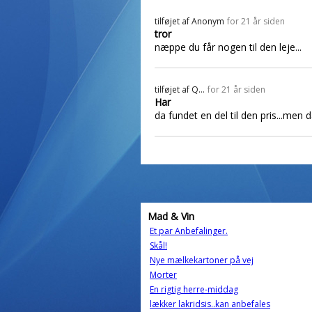
tilføjet af
Anonym
for 21 år siden
tror
næppe du får nogen til den leje...
tilføjet af
Q...
for 21 år siden
Har
da fundet en del til den pris...men d
Mad & Vin
Et par Anbefalinger.
Skål!
Nye mælkekartoner på vej
Morter
En rigtig herre-middag
lækker lakridsis..kan anbefales