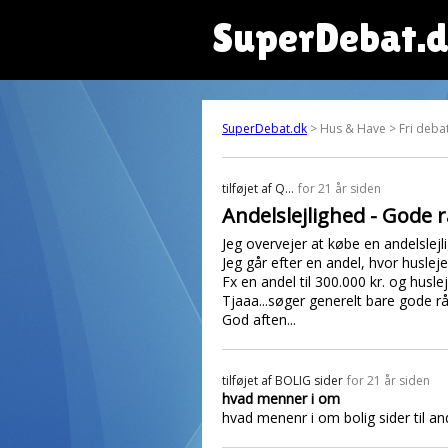
SuperDebat.
SuperDebat.dk
> Hus & Have > Fri debat
tilføjet af
Q...
for 21 år siden
Andelslejlighed - Gode r
Jeg overvejer at købe en andelslejl
Jeg går efter en andel, hvor husleje
Fx en andel til 300.000 kr. og huslej
Tjaaa...søger generelt bare gode rå
God aften...
tilføjet af
BOLIG sider
for 21 år siden
hvad menner i om
hvad menenr i om bolig sider til an