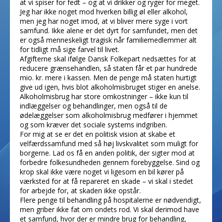
at vi spiser for fedt – og at vi drikker og ryger for meget.
Jeg har ikke noget mod hverken billig øl eller alkohol,
men jeg har noget imod, at vi bliver mere syge i vort
samfund. Ikke alene er det dyrt for samfundet, men det
er også menneskeligt tragisk når familiemedlemmer alt
for tidligt må sige farvel til livet.
Afgifterne skal ifølge Dansk Folkepart nedsættes for at
reducere grænsehandlen, så staten får et par hundrede
mio. kr. mere i kassen. Men de penge må staten hurtigt
give ud igen, hvis blot alkoholmisbruget stiger en anelse.
Alkoholmisbrug har store omkostninger – ikke kun til
indlæggelser og behandlinger, men også til de
ødelæggelser som alkoholmisbrug medfører i hjemmet
og som kræver det sociale systems indgriben.
For mig at se er det en politisk vision at skabe et
velfærdssamfund med så høj livskvalitet som muligt for
borgerne. Lad os få en anden politik, der sigter mod at
forbedre folkesundheden gennem forebyggelse. Sind og
krop skal ikke være noget vi ligesom en bil kører på
værksted for at få repareret en skade – vi skal i stedet
for arbejde for, at skaden ikke opstår.
Flere penge til behandling på hospitalerne er nødvendigt,
men griber ikke fat om ondets rod. Vi skal derimod have
et samfund, hvor der er mindre brug for behandling,