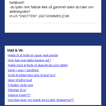
heldbred?
-du lyder rent faktisk ikke så gammel-siden du taler om
ældrebyrden?
m.v.h."SNOTTEN":-)GO´SOMMER JCHR.
Mad & Vin
Hjælp til at finde en super wok pande
Hvor kan man købe kuvøse guf ?
Hjælp med at finde et skærebræt som dette!
Vand + xxxx = Sundhed.
Gode krydderiglas som Grand Gru?
Ideer til billig mad
5 flasker gode vine
Tilbehør til is?
pistacie essen???
Hvordan laver jeg græsk gyros eller shawarma???