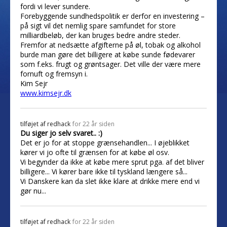
fordi vi lever sundere.
Forebyggende sundhedspolitik er derfor en investering –
på sigt vil det nemlig spare samfundet for store
milliardbeløb, der kan bruges bedre andre steder.
Fremfor at nedsætte afgifterne på øl, tobak og alkohol
burde man gøre det billigere at købe sunde fødevarer
som f.eks. frugt og grøntsager. Det ville der være mere
fornuft og fremsyn i.
Kim Sejr
www.kimsejr.dk
tilføjet af
redhack
for 22 år siden
Du siger jo selv svaret.. :)
Det er jo for at stoppe grænsehandlen... I øjeblikket
kører vi jo ofte til grænsen for at købe øl osv.
Vi begynder da ikke at købe mere sprut pga. af det bliver
billigere... Vi kører bare ikke til tyskland længere så...
Vi Danskere kan da slet ikke klare at drikke mere end vi
gør nu...
tilføjet af
redhack
for 22 år siden