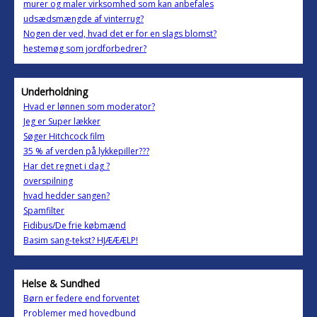
murer og maler virksomhed som kan anbefales
udsædsmængde af vinterrug?
Nogen der ved, hvad det er for en slags blomst?
hestemøg som jordforbedrer?
Underholdning
Hvad er lønnen som moderator?
Jeg er Super lækker
Søger Hitchcock film
35 % af verden på lykkepiller???
Har det regnet i dag ?
overspilning
hvad hedder sangen?
Spamfilter
Fidibus/De frie købmænd
Basim sang-tekst? HJÆÆÆLP!
Helse & Sundhed
Børn er federe end forventet
Problemer med hovedbund