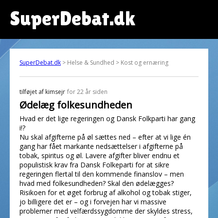
SuperDebat.dk
SuperDebat.dk
> Helse & Sundhed > Kost og ernæring
tilføjet af
kimsejr
for 22 år siden
Ødelæg folkesundheden
Hvad er det lige regeringen og Dansk Folkparti har gang
i!?
Nu skal afgifterne på øl sættes ned – efter at vi lige én
gang har fået markante nedsættelser i afgifterne på
tobak, spiritus og øl. Lavere afgifter bliver endnu et
populistisk krav fra Dansk Folkeparti for at sikre
regeringen flertal til den kommende finanslov – men
hvad med folkesundheden? Skal den ødelægges?
Risikoen for et øget forbrug af alkohol og tobak stiger,
jo billigere det er – og i forvejen har vi massive
problemer med velfærdssygdomme der skyldes stress,