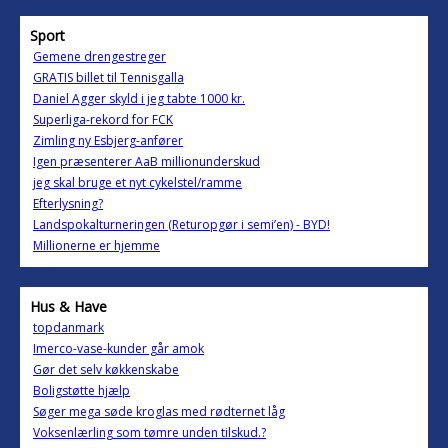
Sport
Gemene drengestreger
GRATIS billet til Tennisgalla
Daniel Agger skyld i jeg tabte 1000 kr.
Superliga-rekord for FCK
Zimling ny Esbjerg-anfører
Igen præsenterer AaB millionunderskud
jeg skal bruge et nyt cykelstel/ramme
Efterlysning?
Landspokalturneringen (Returopgør i semi’en) - BYD!
Millionerne er hjemme
Hus & Have
topdanmark
Imerco-vase-kunder går amok
Gør det selv køkkenskabe
Boligstøtte hjælp
Søger mega søde kroglas med rødternet låg
Voksenlærling som tømre unden tilskud.?