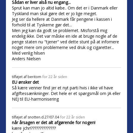
Sådan er liver alså nu engang...
Sprut kan man jo altid købe.. Om det er i Danmark eller
Tyskland man skal gøre det er jo lige meget.
Jeg ser da hellere at Danmark får pengene i kassen i
forhold til at Tyskerne gør det...
Men jeg kan da godt se problemet. Misforstå mig
endelig ikke. Det var måske en ide at bruge nogle af de
penge staten nu "tjener" ved dette stunt på at infomere
noget mere om problemerne ved druk og cigaretter...
Med venlig hilsen
Anders Nielsen
tilføjet af
beritom
for 22 år siden
EU ønsker det
Så kære venner find jer et nyt parti hvis i ikke vil have
afgiftessænkninger. Det hele er et spørgsmål om JA eller
NEJ til EU-harmonisering
tilføjet af
snotten.d.27/07.04
for 22 år siden
når årsagen er det alt afgørende for nogen!
kære jchr!??????????????