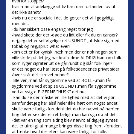
hvorfor stoppe!?.
hvis man vil ødelægge sit liv har man forfanden lov til
det ikke sandt?.
-hvis nu de er sociale i det de gør,er det vil ligegyldigt
med det.
-du har sikkert osse engang røget tror jeg.
-hvad skete der der -døde du lidt eller fik du en canser?
nej,jeg det er selfølgelige ret USUNDT ,at fylde sig med
tobak og røg,sprut-what ever!.
-om det er for kynisk ,næh men der er nok nogen som
ville skide på det.jeg har kraftedme ALDRIG hørt om folk
som ryger cigrater ,at de går rundt og slår folk ihjel?
er det noget du har læst på folketidendenes privat sider
/hvor står det skrevet henne?
-lille ven,man får sygdomme ved at BOLLE,man får
sygdomme ved at spise USUNDT,man får sygdomme
ved at svigte PIGERNE."HUSK" det nu.
-kan du se der måske en lille lighed med alt det vi gør i
samfundet.jeg har alså heler ikke hørt om noget andet
skulle være farligt-forudent det du har nævnt.på nær´en
ting det er sex det er ret farligt man kan sgu dø af det.
-det var en ting som aldrig blev nævnt af dig.jeg syntes
det er utroligt at mange bringer disse ting frem -forudent
at tænke hvad der ellers kan være farligt for folks