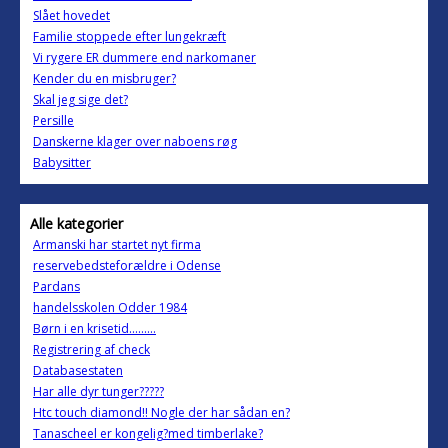
Slået hovedet
Familie stoppede efter lungekræft
Vi rygere ER dummere end narkomaner
Kender du en misbruger?
Skal jeg sige det?
Persille
Danskerne klager over naboens røg
Babysitter
Alle kategorier
Armanski har startet nyt firma
reservebedsteforældre i Odense
Pardans
handelsskolen Odder 1984
Børn i en krisetid.........
Registrering af check
Databasestaten
Har alle dyr tunger?????
Htc touch diamond!! Nogle der har sådan en?
Tanascheel er kongelig?med timberlake?